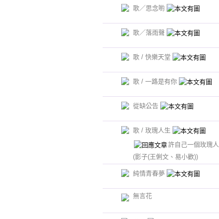
歌／思念喲
歌／落雨聲
歌 / 快樂天堂
歌 / 一路是有你
從缺公告
歌 / 玫瑰人生
許自己一個玫瑰人
(影子(王俐文、易小歡))
純情青春夢
無言花