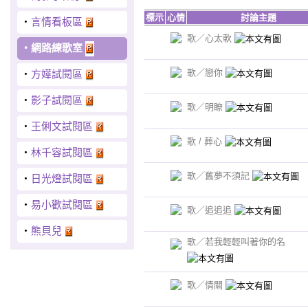
標示
心情
討論主題
‧
言情看板區
歌／心太軟
‧
網路練歌室
歌／戀你
‧
方嬅試閱區
‧
影子試閱區
歌／明瞭
‧
王俐文試閱區
歌 / 葬心
‧
林千容試閱區
歌／舊夢不須記
‧
日光燈試閱區
‧
易小歡試閱區
歌／追追追
‧
熊貝兒
歌／若我輕輕叫著你的名
歌／情關