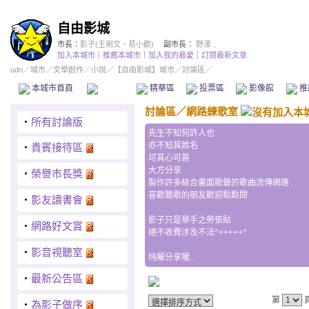
自由影城
市長：
影子(王俐文、易小歡)
副市長：
野漾﹑
加入本城市
｜
推薦本城市
｜
加入我的最愛
｜
訂閱最新文章
udn
／
城市
／
文學創作
／
小說
／
【自由影城】城市
／討論區／
本城市首頁
討論區
精華區
投票區
影像館
推
討論區
／
網路練歌室
‧
所有討論版
先生不知何許人也
亦不知其姓名
‧
貴賓接待區
可其心可善
大方分享
‧
榮譽市長獎
製作許多結合畫面歌聲的歌曲流傳網路
喜歡聽歌的朋友歡迎點點閱
‧
影友讀書會
影子只是舉手之勞張貼
‧
網路好文賞
絕不收費涉及不法^+++++^
‧
影音視聽室
纯屬分享喔..
‧
最新公告區
第
‧
為影子做序