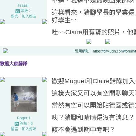
不過，我還不是最晚回來的呀！
lisaasil
等級：
這樣看來，豬腳學長的學業還
留言
｜
加入好友
好學生~~
哇~~Claire用寶寶的照片，
引用網址：https://city.udn.com/forum
歡迎大家歸隊
歡迎Muguet和Claire歸隊加
這樣大家又可以有空間聊聊天
當然有空可以開始貼德國或德
咦？豬腳和晴晴還沒有消息？
Roger J
等級：6
該不會遇到期中考吧？
留言
｜
加入好友