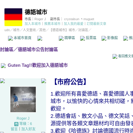
德語城市
市長：
Roger J
副市長：
crystalsun
、
muguet
加入本城市
｜
推薦本城市
｜
加入我的最愛
｜
訂閱最新文章
udn
／
城市
／
人文藝術
／
其他
／
【德語城市】城市
／討論區／
本城市首頁
討論區
精華區
投票區
影像館
推
討論區
／
德語城市公告討論區
看回應文
Guten Tag!!歡迎加入德語城市
【市府公告】
1.歡迎所有喜愛德語、喜愛德國人
城市，以愉快的心情來共相切磋，
歡迎。
2.德語會話、散文小品、德文笑話
Roger J
源提供等各類文章題材均可自由發
等級：6
留言
｜
加入好友
3.歡迎《哈德族》討論德國流行時