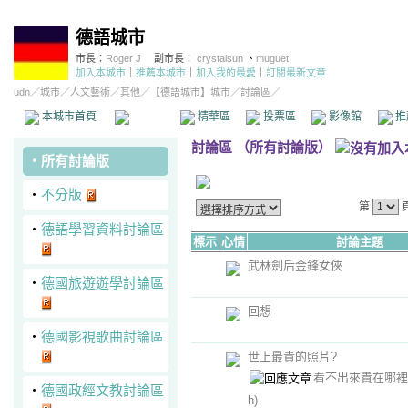
德語城市
市長：
Roger J
副市長：
crystalsun
、
muguet
加入本城市
｜
推薦本城市
｜
加入我的最愛
｜
訂閱最新文章
udn
／
城市
／
人文藝術
／
其他
／
【德語城市】城市
／討論區／
本城市首頁
討論區
精華區
投票區
影像館
推
討論區
（
所有討論版
）
‧
所有討論版
‧
不分版
第
‧
德語學習資料討論區
標示
心情
討論主題
武林劍后金鋒女俠
‧
德國旅遊遊學討論區
回想
‧
德國影視歌曲討論區
世上最貴的照片?
看不出來貴在哪
‧
德國政經文教討論區
h)