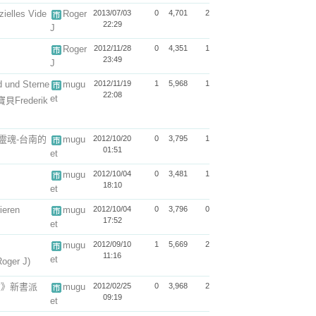
ielles Vide
Roger
2013/07/03
0
4,701
2
22:29
J
Roger
2012/11/28
0
4,351
1
23:49
J
d und Sterne
mugu
2012/11/19
1
5,968
1
22:08
et
Frederik
靈魂-台南的
mugu
2012/10/20
0
3,795
1
01:51
et
mugu
2012/10/04
0
3,481
1
18:10
et
ieren
mugu
2012/10/04
0
3,796
0
17:52
et
mugu
2012/09/10
1
5,669
2
11:16
et
Roger J)
志》新書派
mugu
2012/02/25
0
3,968
2
09:19
et