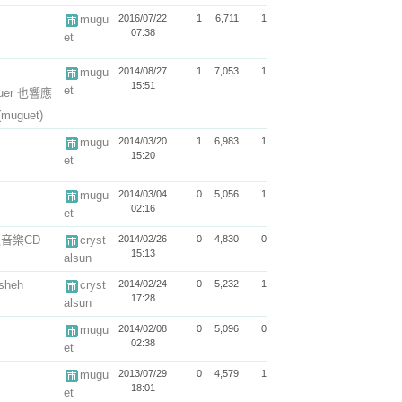
mugu
2016/07/22
1
6,711
1
07:38
et
mugu
2014/08/27
1
7,053
1
15:51
et
uer 也響應
(muguet)
mugu
2014/03/20
1
6,983
1
15:20
et
mugu
2014/03/04
0
5,056
1
02:16
et
音樂CD
cryst
2014/02/26
0
4,830
0
15:13
alsun
usheh
cryst
2014/02/24
0
5,232
1
17:28
alsun
mugu
2014/02/08
0
5,096
0
02:38
et
mugu
2013/07/29
0
4,579
1
18:01
et