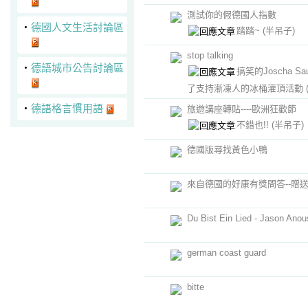
測試你的假德國人指數
‧
德國人文生活討論區
踏踏~
(半吊子)
stop talking
‧
德語城市公告討論區
搞笑的Joscha Sa
了支持漸凍人的冰桶灌頂活動
‧
德語格言慣用語
旅遊講座轉貼----歐洲狂歡節
不錯也!!
(半吊子)
德國版尋找黃色小鴨
來自德國的好康有獎問答--贈送
Du Bist Ein Lied - Jason Ano
german coast guard
bitte