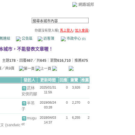
網路城邦
你還沒有登入喔(
馬上登入
/
加入會員
)
薦連結
公告區
訪客簿
市政中心
(0)
主題
178
、回覆
467
／共
645
｜瀏覽
616,710
｜推薦
475
頁／共9頁
發起人
更新時間
回應
瀏覽
推薦
武林
2025/01/31
0
3,926
2
11:59
女俠的腳
半吊
2019/06/24
0
2,270
0
03:28
子
mugu
2018/04/03
1
6,255
2
14:37
et
裡ㄡ
(sandwic