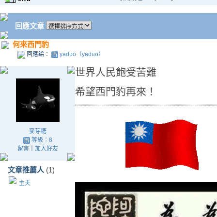
回應文章
何來西門豹
回應給：
yaduo（yaduo）
世界人民飽受苦難
希望西門豹再來！
麥芽糖
等級：8
留言
｜
加入好友
文章推薦人
(1)
主夫