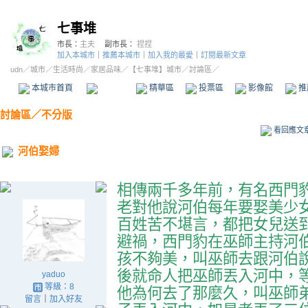
七事堆
市長：
主夫
副市長：
捏捏
加入本城市
｜
推薦本城市
｜
加入我的最愛
｜
訂閱最新文章
udn
／
城市
／
生活時尚
／
家居品味
／
【七事堆】城市
／討論區／
本城市首頁
討論區
精華區
投票區
影像館
推
討論區
／
不分版
看回應文
河伯娶婦
相傳兩千多年前，有名西門
老對他說河伯每年要娶美少
百姓苦不堪言，都把女兒送
避禍，西門豹在
巫
師主持河
孩不夠美，叫巫師去跟河伯
後就命人把
巫
師丟入河中，
yaduo
等級：8
他為何去了那麼久，叫巫師
留言
｜
加入好友