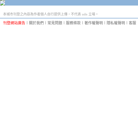
本城市刊登之內容為作者個人自行提供上傳，不代表 udn 立場。
刊登網站廣告
︱
關於我們
︱
常見問題
︱
服務條款
︱
著作權聲明
︱
隱私權聲明
︱
客服