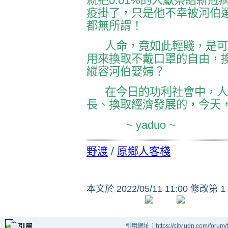
就把0.01%的人獻祭給新
疫掛了，只是他不幸被河伯
都無所謂！
人命，竟如此輕賤，是可
用來換取不戴口罩的自由，
縱容河伯娶婦？
在今日的功利社會中，人命
長、換取經濟發展的，今天
~ yaduo ~
野渡
/
原鄉人客棧
本文於
2022/05/11 11:00 修改第 1
引用網址：https://city.udn.com/forum