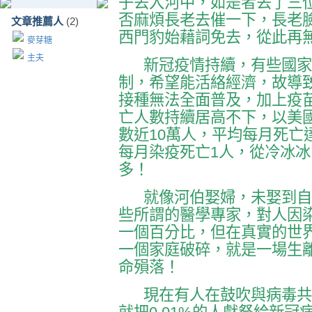
子丟入河中，如是者丟了三
否麻煩長老去催一下，長老
文章推薦人
(2)
西門豹始藉詞免去，從此再
麥芽糖
主夫
新冠疫情持續，有些國家
制，希望能活絡經濟，故導
接種無法全面普及，加上疫
亡人數持續居高不下，以美
數近10萬人，平均每月死亡
每月染疫死亡1人，從冷冰冰的
多！
就像河伯娶婦，未娶到自
些所謂的醫學專家，對人因
一個百分比，但在真實的世
一個家庭破碎，就是一場生
命殞落！
現在有人在鼓吹與病毒共