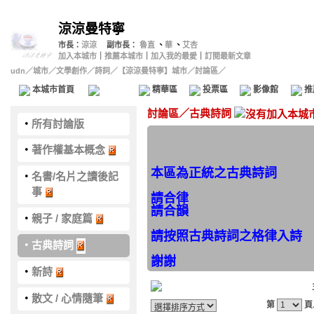
涼涼曼特寧
市長：
涼涼
副市長：
魯直
、
華
、
艾杏
加入本城市
｜
推薦本城市
｜
加入我的最愛
｜
訂閱最新文章
udn
／
城市
／
文學創作
／
詩詞
／
【涼涼曼特寧】城市
／討論區／
本城市首頁
討論區
精華區
投票區
影像館
推
討論區
／
古典詩詞
‧
所有討論版
‧
著作權基本概念
本區為正統之古典詩詞
‧
名書/名片之讀後記
事
請合律
請合韻
‧
親子 / 家庭篇
請按照古典詩詞之格律入詩
‧
古典詩詞
謝謝
‧
新詩
‧
散文 / 心情隨筆
第
頁