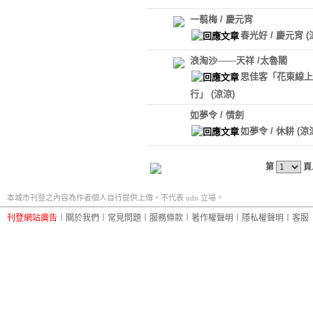
一翦梅 / 慶元宵
春光好 / 慶元宵
(
浪淘沙───天祥 /太魯閣
思佳客「花東線上
行」
(涼涼)
如夢令 / 情劍
如夢令 / 休耕
(涼
第
頁
本城市刊登之內容為作者個人自行提供上傳，不代表 udn 立場。
刊登網站廣告
︱
關於我們
︱
常見問題
︱
服務條款
︱
著作權聲明
︱
隱私權聲明
︱
客服