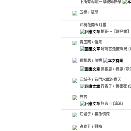
下所有母親－母親節快樂
五律 / 賦閒
油桐花開五月雪
桐花～【眼兒媚
青玉案 / 發呆
聽說它是畫眉鳥
(
長相思 / 暗香
長相思 / 春思
(涼
江城子 / 石門水庫的春天
行香子 / 情密密
(
無言
無言 II
(涼涼)
江城子 / 祖孫情深
占春芳 / 殘梅