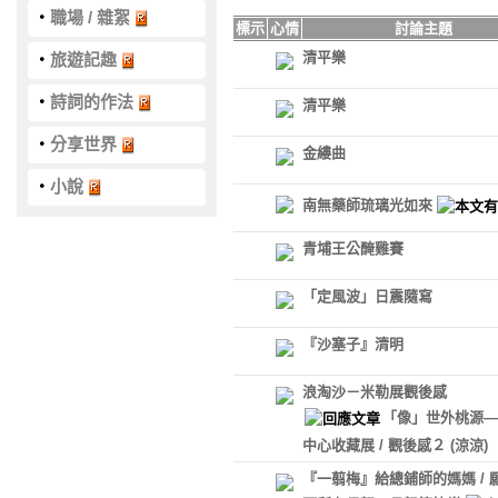
‧
職場 / 雜絮
標示
心情
討論主題
清平樂
‧
旅遊記趣
‧
詩詞的作法
清平樂
‧
分享世界
金縷曲
‧
小說
南無藥師琉璃光如來
青埔王公醃雞賽
「定風波」日震隨寫
『沙塞子』清明
浪淘沙－米勒展觀後感
「像」世外桃源—
中心收藏展 / 觀後感２
(涼涼)
『一翦梅』給總鋪師的媽媽 / 