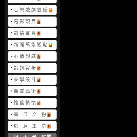
‧
音 樂 戲 劇 觀 感
‧
電 影 觀 賞
‧
詩 情 畫 意
‧
新 聞 萬 象 觀 點
‧
心 情 觀 感
‧
詩 詞 賞 析
‧
美 學 設 計
‧
觀 賞 藝 術
‧
懷 舊 情 懷
‧
書 畫 文 物
‧
創 意 工 坊