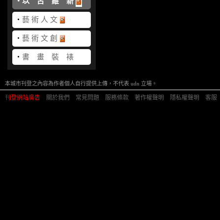
‧
以 古 維 新
‧
藝 術 人 文
‧
藝 術 文 創
‧
書 畫 裝 裱
本城市刊登之內容為作者個人自行提供上傳，不代表 udn 立場。
刊登網站廣告
︱
關於我們
︱
常見問題
︱
服務條款
︱
著作權聲明
︱
隱私權聲明
︱
客服