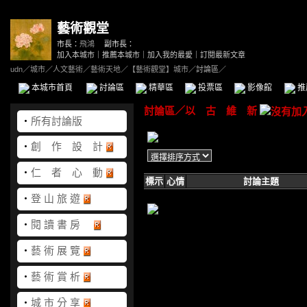
藝術觀堂
市長：
飛鴻
副市長：
加入本城市
｜
推薦本城市
｜
加入我的最愛
｜
訂閱最新文章
udn
／
城市
／
人文藝術
／
藝術天地
／
【藝術觀堂】城市
／討論區／
本城市首頁
討論區
精華區
投票區
影像館
推
討論區
／
以 古 維 新
‧
所有討論版
‧
創 作 設 計
‧
仁 者 心 動
標示
心情
討論主題
‧
登 山 旅 遊
‧
閱 讀 書 房
‧
藝 術 展 覽
‧
藝 術 賞 析
‧
城 市 分 享