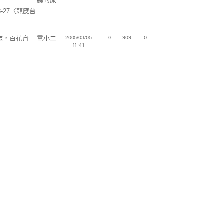
絲的家
-8-27〈龍應台
志，百花齊
電小二
2005/03/05
0
909
0
11:41