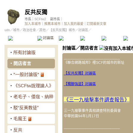
反共反獨
市長：
SCFtw2
副市長：
加入本城市
｜
推薦本城市
｜
加入我的最愛
｜
訂閱最新文章
udn
／
城市
／
政治社會
／
其他
／
【反共反獨】城市
／討論區／
本城市首頁
討論區
精華區
投票區
影像館
推
討論區
／
開店者言
‧
所有討論版
___________________________
《聯合網路城邦》裡SCF的城市的新址
‧
開店者言
【反共反獨】討論區
‧
*一般討論版*
【獨腳強盜】討論區
‧
《SCFtw說理論人》
___________________________
‧
老毛子、倭寇、納粹
《三一九槍擊事件調查報告》
‧
駁“反美教徒”
三一九槍擊事件真相調查特別委員會
中華民國94年1月17日
‧
毛魔王
___________________________
‧
反共