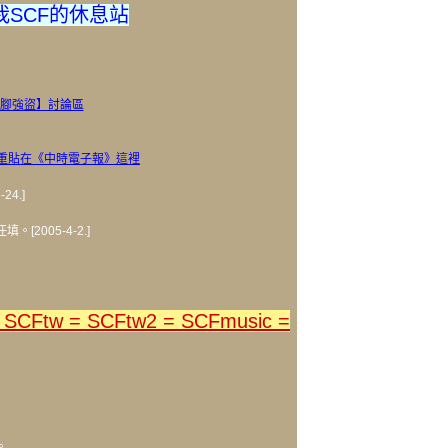
我SCF的休息站
腳強盜】討論區
經重貼在《中時電子報》這裡
4.]
2005-4-2.]
SCFtw = SCFtw2 = SCFmusic =
。