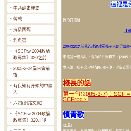
這裡是
‧
中共醜史罪史
___________________________
‧
韓戰
我的打鐵鋪：
‧
抗倭國殤
【獨
‧
釣魚臺
___________________________
2004320之前我的政論政罵帖子大部份曾
‧
《SCFtw 2004政論
政罵集》320之前
網路是一種福利，有助於世界和平。[2005-3-2
本人筆下所有文字轉貼取用任便。空白支票任填。[
‧
2005-2-24扁宋會前
後
___________________________
棧長的話
‧
有良知有骨頭的中國
人
第一句(2005-3-7)：SCF = 
SCFroc。
‧
六四(網路文獻)
_____________________________
憤青歌
‧
《SCFtw 2004政論
政罵集》320之後
[國風]
‧
二二八
憤青憤青，其糞在圊。殼螂在室，舉重若輕