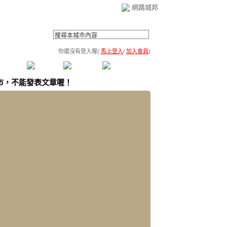
網路城邦
你還沒有登入喔(
馬上登入
/
加入會員
)
薦連結
公告區
訪客簿
市政中心
(0)