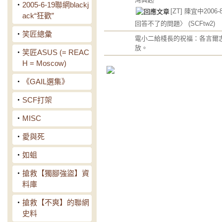
‧
2005-6-19聯網blackj
[ZT] 陳宜中2006
ack“狂歡”
回答不了的問題〉
(SCFtw2)
‧
笑匠總彙
電小二給棧長的祝福：各言爾
放。
‧
笑匠ASUS (= REAC
H = Moscow)
‧
《GAIL選集》
‧
SCF打架
‧
MISC
‧
愛與死
‧
如蛆
‧
搶救【獨腳強盜】資
料庫
‧
搶救【不爽】的聯網
史料