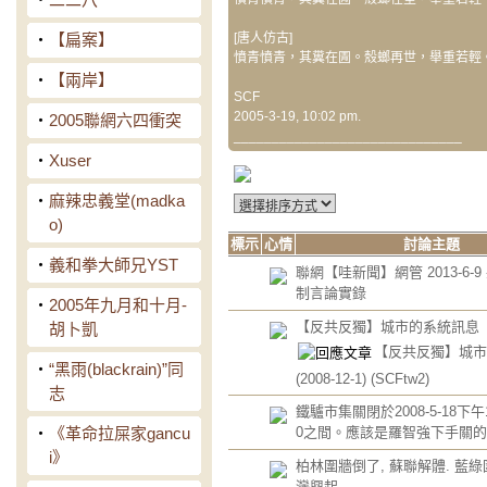
‧
【扁案】
[唐人仿古]
憤青憤青，其糞在圊。殼螂再世，舉重若輕
‧
【兩岸】
SCF
2005-3-19, 10:02 pm.
‧
2005聯網六四衝突
______________________________
‧
Xuser
‧
麻辣忠義堂(madka
o)
標示
心情
討論主題
‧
義和拳大師兄YST
聯網【哇新聞】網管 2013-6-
制言論實錄
‧
2005年九月和十月-
【反共反獨】城市的系統訊息
胡卜凱
【反共反獨】城市
‧
“黑雨(blackrain)”同
(2008-12-1)
(SCFtw2)
志
鐵驢市集關閉於2008-5-18下午17
‧
《革命拉屎家gancu
0之間。應該是羅智強下手關
i》
柏林圍牆倒了, 蘇聯解體. 藍綠
灣興起