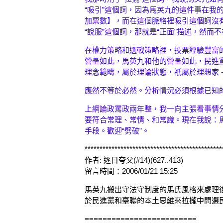
“吸引”這個詞，因為馬英九的這件事在我
加票數】，而在這個脈絡裡吸引這個詞沒
“說服”這個詞，那就是“正面”描述，然而
在權力策略和選戰策略裡，投票經驗豐富的
營壘如此，馬英九和他的營壘如此，民進黨
理念範疇，屬於理論狀態，衹屬於理想家 
應然不等於必然。分析情況必須根據已知
上網論政罵政兩年整，我一向主張看事情
要符合常理、常情、和常識。現在我說：馬
手段。歡迎“劈破”。
**********************************************
作者: 逐日夸父(#14)(627..413)
留言時間：2006/01/21 15:25
馬英九搬出守法守制度的馬氏風格來處理
於民進黨和臺聯的本土思維來拉攏中間選
=========================