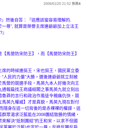
2006/01/20 21:52
推薦
4
王)?』然後自答：『這應該蠻容易理解的.
於一尊", 就算是榮譽主席連爺爺加上立法王
?』
是【馬營防宋防王】，而【馬營防宋防王】
主席的時候連挺王，宋也挺王，國民黨立委
“人民的力量”大勝。選後連爺爺就立刻被
於馬營的競選手段，馬英九本人好幾次向王
九通報扁找王商議組閣之事馬英九就立刻出
糙魯莽的言行和政治作風徒令親痛仇快，競
立馬英九權威】才是真貌，馬英九現在對付
，然而隱身在這一切背後的是赤裸裸的權謀，這
群眾渴求泛藍能在2008團結致勝的情緒，
來解決“抵制團結”的王和宋，以求不但國
民黨屬於泛藍)也定於一尊，反綠反獨反扁