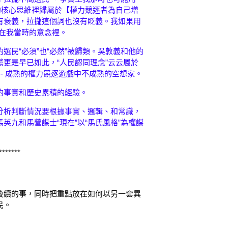
的核心思維裡歸屬於【權力競逐者為自己增
有褒義，拉攏這個詞也沒有貶義。我如果用
不在我當時的意念裡。
選民“必須”也“必然”被歸類。吳敦義和他的
更是早已如此，“人民認同理念”云云屬於
-- 成熟的權力競逐遊戲中不成熟的空想家。
的事實和歷史累積的經驗。
分析判斷情況要根據事實、邏輯、和常識，
英九和馬營謀士“現在”以“馬氏風格”為權謀
*******
後續的事，同時把重點放在如何以另一套異
民。