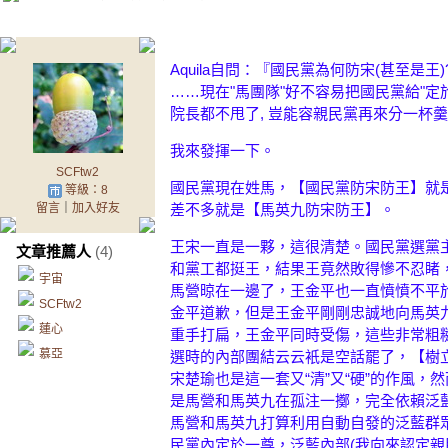
Aquila自問：『國民黨為何防宋(甚至是
……現在"馬團隊"好不容易把國民黨給"定
院長都不甩了, 豈能容親民黨再來分一杯羹
我來發揮一下。
SCFtw2
國民黨現在姓馬，【國民黨防宋防王】就
等級：8
留言
｜
加入好友
差不多就是【馬英九防宋防王】。
王宋一直是一夥，這很清楚。國民黨選黨
文章推薦人
(4)
和黨工都挺王，結果王竟然敗得慘不忍睹，
宇宙
馬營晾在一邊了，王金平也一直憤憤不平
SCFtw2
金平道歉，但是王金平剛剛忠誠地向馬英
蓮心
重手打扁，王金平同時受傷，這些非常粗
慕亞
選時的內部團結云云衹是空話罷了，【樹
宋楚瑜也是這一套又“清”又“硬”的作風
是馬營和馬英九在孤注一擲，完全依賴泛藍
馬營和馬英九打算利用自動自發的泛藍群眾
民黨內定於一尊，泛藍內部(我向來認定親