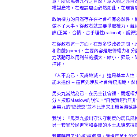
意，所以馬英九行之自然，眾人觀之亦自然
權謀產物，在理論層面必然如此，在現實層
政治權力的自然存在在社會裡有必然性，
做不了大事。從政者就是要爭取權力，競
謀)正常，合情，合乎理性(rational)，說得
在從政者這一方面，在眾多從政者之間，政治
和遊戲(game)，主要內容是取得權力
力活動可以用利益的擴大、縮小、昇級、
描述。
『人不為己，天誅地滅。』這是基本人性
能太過份 -- 這首先涉及社會傳統規範，
馬英九當然為己。在民主社會裡，競逐權
分。按照Maslow的說法，“自我實現”(
馬英九的“總統慾”並不比連宋王扁呂游蘇
我說：『馬英九搬出守法守制度的馬氏風
另一套異於民進黨和臺聯的本土思維來拉
我那時用了“拉攏”這個詞，我說馬英九如