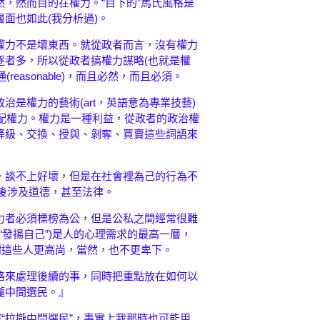
，然而目的在權力。“目下的”馬氏風格是
面也如此(我分析過)。
權力不是壞東西。就從政者而言，沒有權力
逐者多，所以從政者搞權力謀略(也就是權
通(reasonable)，而且必然，而且必須。
是權力的藝術(art，英語意為專業技藝)
和分配權力。權力是一種利益，從政者的政治權
降級、交換、授與、剝奪、買賣這些詞語來
，談不上好壞，但是在社會裡為己的行為不
然後涉及道德，甚至法律。
力者必須標榜為公，但是公私之間經常很難
無非“發揚自己”)是人的心理需求的最高一層，
謝這些人更高尚，當然，也不更卑下。
格來處理後續的事，同時把重點放在如何以
攏中間選民。』
何“拉攏中間選民”，事實上我那時也可能用