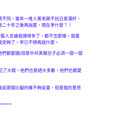
情不同。當年一堆人罵老蔣不抗日是漢奸，
過二十年之後再說罷，現在爭什麼？！
些藍人言論我讀得多了，都不怎麼樣。我當
我受夠了，早已不想再說什麼。
他們都愛國(但是中共黑幫份子必須一個一個
統犯了大錯，他們也是絕大多數，他們也都愛
。
我這兩個比擬的確不夠妥當，但是我的意思
*******