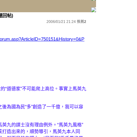
題回帖)
2006/01/21 21:24
推薦
2
k/Forum.asp?ArticleID=750151&History=0&P
政的“道德家”不可能爬上高位。事實上馬英九
後為國為民“多”創造了一千億，我可以容
英九的謀士沒有理由例外。“馬英九風格”
質打造出來的，順勢導引，馬英九本人同