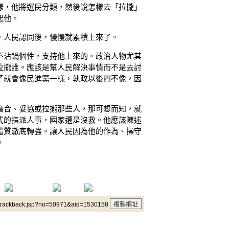
樣，他將選民分類，然後說怎樣去「拉攏」
起他。
，人民認同後，慢慢就累積上來了。
不沾鍋個性，支持他上來的。政治人物尤其
拉攏誰。應該是幫人民解決事情而不是去討
了就會像民進黨一樣，執政以後四不像，因
磨合、妥協或拉攏那些人，那可想而知，就
式的指派人事，國家還是沒救。他應該陳述
體質澈底轉強。讓人民因為他的作為、操守
。
/trackback.jsp?no=50971&aid=1530158