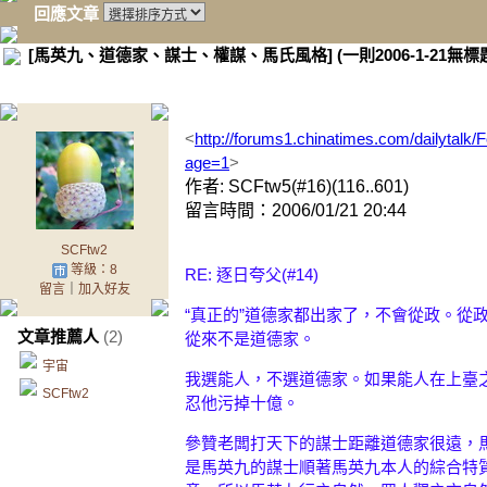
回應文章
[馬英九、道德家、謀士、權謀、馬氏風格] (一則2006-1-21無標
<
http://forums1.chinatimes.com/dailytal
age=1
>
作者: SCFtw5(#16)(116..601)
留言時間：2006/01/21 20:44
SCFtw2
等級：8
RE: 逐日夸父(#14)
留言
｜
加入好友
“真正的”道德家都出家了，不會從政。從
文章推薦人
(2)
從來不是道德家。
宇宙
我選能人，不選道德家。如果能人在上臺之
SCFtw2
忍他污掉十億。
參贊老闆打天下的謀士距離道德家很遠，馬
是馬英九的謀士順著馬英九本人的綜合特