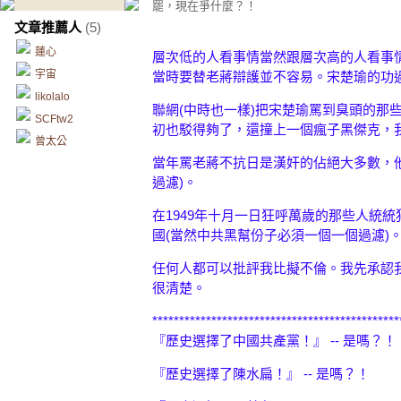
罷，現在爭什麼？！
文章推薦人
(5)
蓮心
層次低的人看事情當然跟層次高的人看事
宇宙
當時要替老蔣辯護並不容易。宋楚瑜的功
likolalo
聯網(中時也一樣)把宋楚瑜罵到臭頭的那
SCFtw2
初也駁得夠了，還撞上一個瘋子黑傑克，
曾太公
當年罵老蔣不抗日是漢奸的佔絕大多數，
過濾)。
在1949年十月一日狂呼萬歲的那些人統
國(當然中共黑幫份子必須一個一個過濾)
任何人都可以批評我比擬不倫。我先承認
很清楚。
**********************************************
『歷史選擇了中國共產黨！』 -- 是嗎？！
『歷史選擇了陳水扁！』 -- 是嗎？！