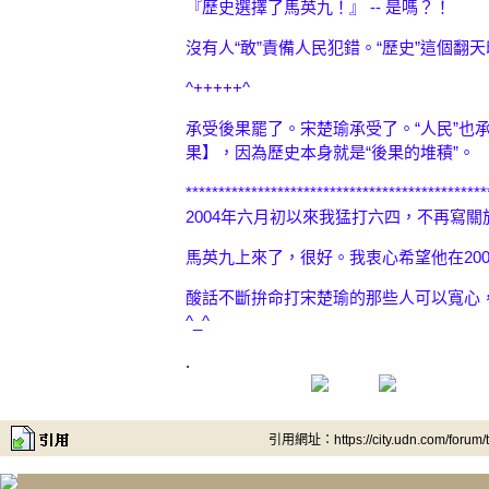
『歷史選擇了馬英九！』 -- 是嗎？！
沒有人“敢”責備人民犯錯。“歷史”這個翻
^+++++^
承受後果罷了。宋楚瑜承受了。“人民”也
果】，因為歷史本身就是“後果的堆積”。
**********************************************
2004年六月初以來我猛打六四，不再寫
馬英九上來了，很好。我衷心希望他在20
酸話不斷拚命打宋楚瑜的那些人可以寬心
^_^
.
引用網址：https://city.udn.com/forum