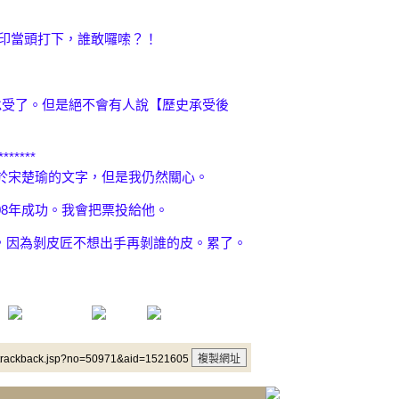
天印當頭打下，誰敢囉嗦？！
承受了。但是絕不會有人說【歷史承受後
*******
關於宋楚瑜的文字，但是我仍然關心。
08年成功。我會把票投給他。
，因為剝皮匠不想出手再剝誰的皮。累了。
/trackback.jsp?no=50971&aid=1521605