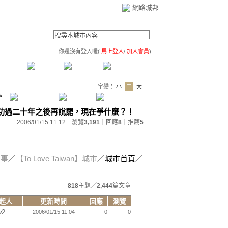
網路城邦
你還沒有登入喔(
馬上登入
/
加入會員
)
薦連結
公告區
訪客簿
市政中心
(0)
字體：
小
中
大
章
功過二十年之後再說罷，現在爭什麼？！
2006/01/15 11:12 瀏覽
3,191
｜回應
8
｜
推薦
5
時事
／
【To Love Taiwan】城市
／城市首頁／
818
主題／
2,444
篇文章
起人
更新時間
回應
瀏覽
w2
2006/01/15 11:04
0
0