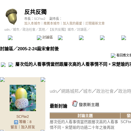
反共反獨
市長：
SCFtw2
副市長：
加入本城市
｜
推薦本城市
｜
加入我的最愛
｜
訂閱最新文章
udn
／
城市
／
政治社會
／
其他
／
【反共反獨】城市
／討論區／
本城市首頁
討論區
精華區
投票區
影像館
推
討論區
／
2005-2-24扁宋會前後
看回應文
層次低的人看事情當然跟層次高的人看事情不同。宋楚瑜的
.
udn
／
網路城邦
／
城市
／
政治社會
／
政治
最新討論
討論主題
發
SCFtw2
層次低的人看事情當然跟層次高的人看事
SCFt
等級：8
留言
｜
加入好友
情不同。宋楚瑜的功過二十年之後再說