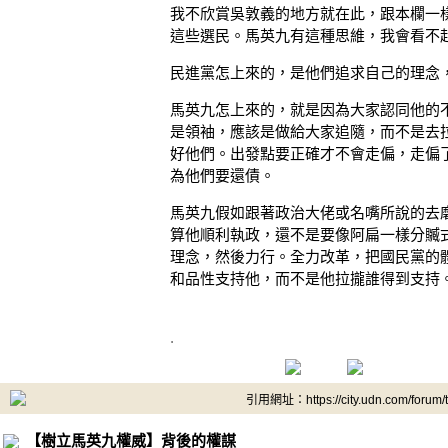
我不欣賞吳敦義的地方就在此，跟本欄一
這些選民。馬英九有這種思維，我會看不
民進黨怎上來的，是他們追求自己的理念
馬英九怎上來的，就是因為大家認同他的
是領袖，應該是做給大家追隨，而不是去
好他們。出發點要正確才不會走偏，走偏
為他們要還債。
馬英九假如跟著政治大佬或名嘴所說的去
算他順利執政，還不是要像阿扁一樣分贓
理念，然後力行。全力改革，把國民黨的
和品性支持他，而不是他拉攏誰得到支持
.
引用網址：https://city.udn.com/forum
【樹立馬英九權威】背後的權謀