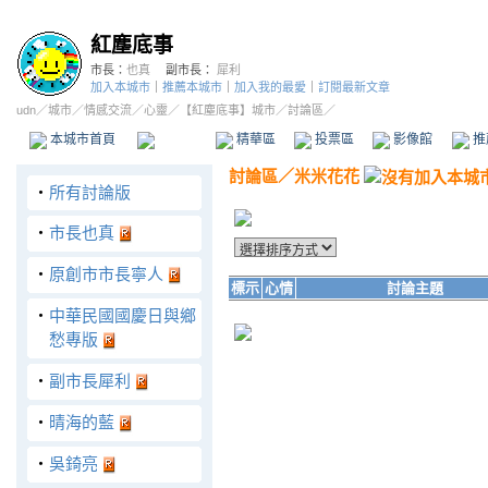
紅塵底事
市長：
也真
副市長：
犀利
加入本城市
｜
推薦本城市
｜
加入我的最愛
｜
訂閱最新文章
udn
／
城市
／
情感交流
／
心靈
／
【紅塵底事】城市
／討論區／
本城市首頁
討論區
精華區
投票區
影像館
推
討論區
／
米米花花
‧
所有討論版
‧
市長也真
‧
原創市市長寧人
標示
心情
討論主題
‧
中華民國國慶日與鄉
愁專版
‧
副市長犀利
‧
晴海的藍
‧
吳錡亮