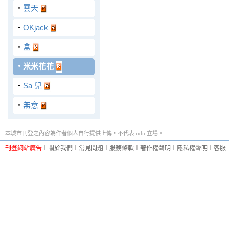
‧
雲天
‧
OKjack
‧
盒
‧
米米花花
‧
Sa 兒
‧
無意
本城市刊登之內容為作者個人自行提供上傳，不代表 udn 立場。
刊登網站廣告
︱
關於我們
︱
常見問題
︱
服務條款
︱
著作權聲明
︱
隱私權聲明
︱
客服