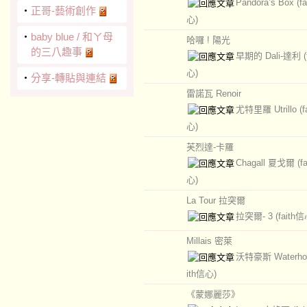
Pandora’s Box
(f
‧
正哥-藝術創作
心)
‧
baby blue / 和ㄚ母
哈囉 ! 陽光
的三八趣事
早期的 Dali-達利
心)
‧
分享-轉貼與連結
雷諾瓦 Renoir
尤特里羅 Utrillo
(
心)
芙烈達-卡羅
Chagall 夏戈爾
(f
心)
La Tour 拉突爾
拉突爾- 3
(faith信
Millais 密萊
沃特豪斯 Waterho
ith信心)
《蒙娜麗莎》