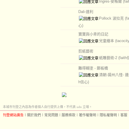
Ingres-安格爾
(fa
Dali-達利
Pollock 波拉克
(f
心)
寶寶與小乖的日記
兒童繪本
(tacocit
剪紙藝術
紙雕藝術-2
(fait
難得糊塗 - 鄭板橋
清朝-揚州八怪- 
h信心)
本城市刊登之內容為作者個人自行提供上傳，不代表 udn 立場。
刊登網站廣告
︱
關於我們
︱
常見問題
︱
服務條款
︱
著作權聲明
︱
隱私權聲明
︱
客服