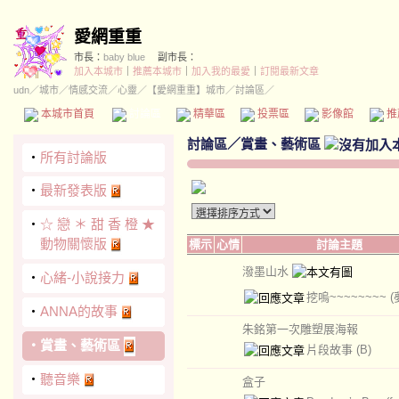
愛網重重
市長：
baby blue
副市長：
加入本城市
｜
推薦本城市
｜
加入我的最愛
｜
訂閱最新文章
udn
／
城市
／
情感交流
／
心靈
／
【愛網重重】城市
／討論區／
本城市首頁
討論區
精華區
投票區
影像館
推
討論區
／
賞畫、藝術區
‧
所有討論版
‧
最新發表版
‧
☆ 戀 ＊ 甜 香 橙 ★
動物關懷版
標示
心情
討論主題
潑墨山水
‧
心緒-小說接力
挖嗚~~~~~~~~
(
‧
ANNA的故事
朱銘第一次雕塑展海報
‧
賞畫、藝術區
片段故事
(B)
‧
聽音樂
盒子