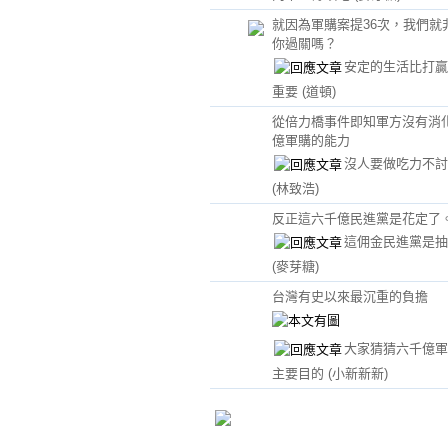
就因為軍購案提36次，我們就
你過關嗎？
安定的生活比打贏
重要
(道頓)
從倍力橋事件即知軍方沒有消
億軍購的能力
沒人要做吃力不討
(林致浩)
反正這六千億民進黨是花定了
這佣金民進黨是抽
(麥芽糖)
台灣有史以來最沉重的負擔
大家猜猜六千億軍
主要目的
(小新新新)