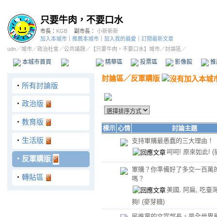
只要牛肉，不要口水
市長：
KGB
副市長：
小新新新
加入本城市
｜
推薦本城市
｜
加入我的最愛
｜
訂閱最新文章
udn
／
城市
／
政治社會
／
公共議題
／
【只要牛肉，不要口水】城市
／討論區／
本城市首頁
討論區
精華區
投票區
影像館
推
討論區
／
反軍購版
‧
所有討論版
‧
政治版
‧
教育版
標示
心情
討論主題
‧
生活版
支持軍購最愚蠢的三大理由！
呵呵! 原來如此!
(
‧
反軍購版
軍購？你準備好了多交一百萬
‧
轉貼區
嗎？
美國, 阿扁, 吃臺
夠!
(麥芽糖)
民進黨的文宣部長，是全世界