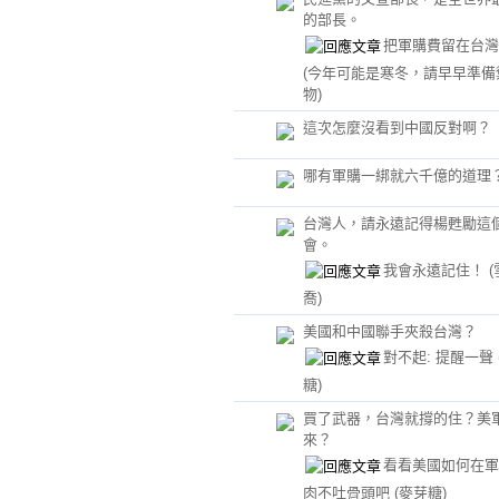
的部長。
把軍購費留在台灣
(今年可能是寒冬，請早早準備
物)
這次怎麼沒看到中國反對啊？
哪有軍購一綁就六千億的道理
台灣人，請永遠記得楊甦勵這
會。
我會永遠記住！
喬)
美國和中國聯手夾殺台灣？
對不起: 提醒一聲
糖)
買了武器，台灣就撐的住？美
來？
看看美國如何在軍
肉不吐骨頭吧
(麥芽糖)