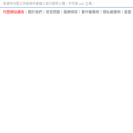
本城市刊登之內容為作者個人自行提供上傳，不代表 udn 立場。
刊登網站廣告
︱
關於我們
︱
常見問題
︱
服務條款
︱
著作權聲明
︱
隱私權聲明
︱
客服