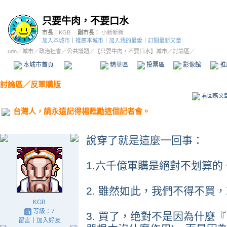
只要牛肉，不要口水
市長：
KGB
副市長：
小新新新
加入本城市
｜
推薦本城市
｜
加入我的最愛
｜
訂閱最新文章
udn
／
城市
／
政治社會
／
公共議題
／
【只要牛肉，不要口水】城市
／討論區／
本城市首頁
討論區
精華區
投票區
影像館
推
討論區
／
反軍購版
看回應文
台灣人，請永遠記得楊甦勵這個記者會。
說穿了就是這麼一回事：
1.六千億軍購是絕對不划算的
2. 雖然如此，我們不得不買
KGB
等級：7
3. 買了，绝對不是因為什麼
留言
｜
加入好友