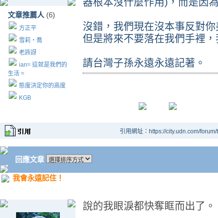
器根本沒什麼作用)，而是因
文章推薦人
(6)
沒錯，我們現在沒本事反對你
方正平
但是將來不要落在我們手裡，
雪莉‧喬
老詼訝
請台灣子孫永遠永遠記著。
ian≈ 這就是我們的
生活 ≈
態度決定你的高度
KGB
引用網址：https://city.udn.com/forum
回應文章
我會永遠記住！
說的我眼淚都快奪眶而出了。