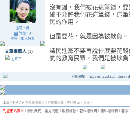
沒有錯，我們被花這筆錢，要
確不允許我們花這筆錢，這筆
民的作用。
雪莉‧喬
等級：4
但是要花，就是因為被欺負。
留言
｜
加入好友
請民進黨不要再說什麼要花錢
文章推薦人
(1)
氣的教育民眾，我們是被欺負
方正平
引用網址：https://city.udn.com/forum
本城市刊登之內容為作者個人自行提供上傳，不代表 udn 立場。
刊登網站廣告
︱
關於我們
︱
常見問題
︱
服務條款
︱
著作權聲明
︱
隱私權聲明
︱
客服