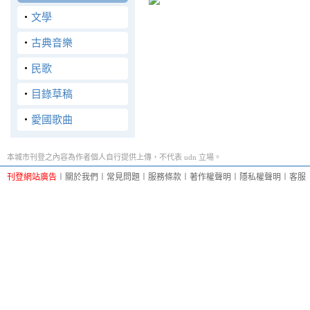
‧
文學
‧
古典音樂
‧
民歌
‧
目錄草稿
‧
愛國歌曲
本城市刊登之內容為作者個人自行提供上傳，不代表 udn 立場。
刊登網站廣告
︱
關於我們
︱
常見問題
︱
服務條款
︱
著作權聲明
︱
隱私權聲明
︱
客服