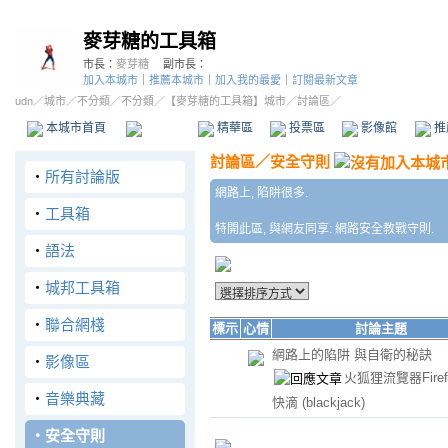
麥芽糖的工具箱
市長：
麥芽糖
副市長：
加入本城市
｜
推薦本城市
｜
加入我的最愛
｜
訂閱最新文章
udn
／
城市
／
不分類
／
不分類
／
【麥芽糖的工具箱】城市
／討論區／
本城市首頁
討論區
精華區
投票區
影像館
推
討論區
／
安全守則
‧
所有討論版
網路上, 陷阱很多.
‧
工具箱
特開此區, 與網友同享: 網路安全教戰守則.
‧
語法
‧
城邦工具箱
‧
聯合網棧
標示
心情
討論主題
網路上的陷阱 與自衛的秘訣
‧
影像區
火狐狸流覽器Fire
‧
音樂典藏
快滴
(blackjack)
‧
安全守則