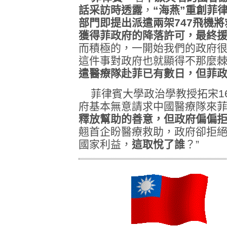
話采訪時透露
，
“海燕”重創菲
部門即提出派遣兩架747飛機
獲得菲政府的降落許可，最終
而積極的，一開始我們的政府
這件事對政府也就顯得不那麼棘
遣醫療隊赴菲已有數日，但菲
菲律賓大學政治學教授拓宋1
府基本無意請求中國醫療隊來菲
釋放幫助的善意，但政府偏偏
翹首企盼醫療救助，政府卻拒
國家利益，
這取悅了誰
？”