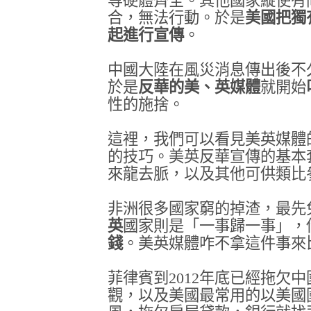
等硬體齊全。其他國家縱使有
合，無法行動。於是
美國把獨
起進行宣傳
。
中國大陸在風災消息傳出後不
於是
反華的美、英媒體
就開始
性的施捨。
這裡，我們可以看見美英媒體
的技巧。美英反華宣傳的基本
來龍去脈，以及其他可供類比
非洲很多國家窮的掉渣，最先
英
國家則是「一事歸一事」，
錢
。美英媒體咋不拿這件事來
菲律賓到2012年底已經拖欠
觀，以及美國最常用的以美國