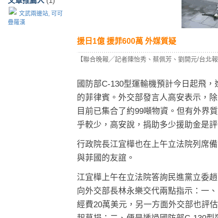
文章推薦人
(1)
文武兩邊站, 可可
疊羅漢
援日1億 援菲600萬
外媒
質疑
【聯合晚報╱記者陳怡秀、蔡佩芳、劉開元/台北
國防部C-130型運輸機預計今日起飛
的菲律賓。外交部發言人高安表示，除
目前已集合了約99噸物資。但有外界質
乎較少，高安說，捐助多少援助金是評
行政院長江宜樺也在上午立法院列席備
與菲國的友誼。
江宜樺上午在立法院答詢民進黨立委趙
向外交部長林永樂交代兩點指示：一、
經費20萬美元，另一方面外交部也評