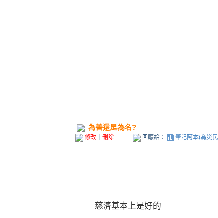
為善還是為名?
修改
｜
刪除
回應給：
筆記阿本(為災民祈福
慈濟基本上是好的