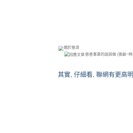
關於慈濟
慈善事業的說與做
(張爺~
其實, 仔細看, 聯網有更高