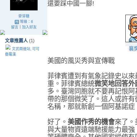
還要踩中國一腳!
麥芽糖
等級：8
留言
｜
加入好友
文章推薦人
(1)
襄
文武兩邊站, 可可
疊羅漢
美國的風災秀與宣傳戰
菲律賓遭到有氣象記錄史以來
重。菲律賓總統
微笑地回答外
多。臺灣同胞就不要再記恨阿
帶的那個微笑了。這人或許有
名稱，那就新創一個阿基諾症
好了。
美國作秀的機會
來了。
與大量物資遠端馳援能力最強