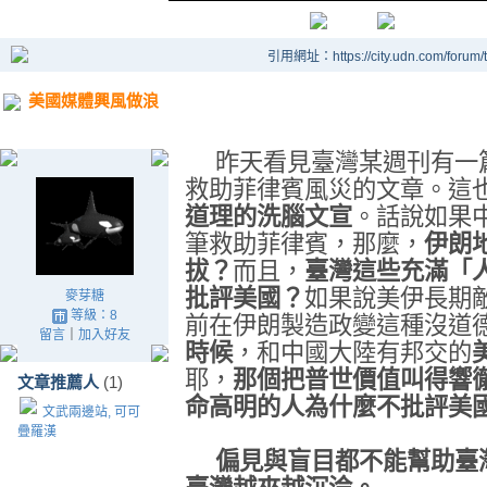
引用網址：https://city.udn.com/forum
美國媒體興風做浪
昨天看見臺灣某週刊有一
救助菲律賓風災的文章。這
道理的洗腦文宣
。話說如果
筆救助菲律賓，那麼，
伊朗
拔？
而且，
臺灣這些充滿「
批評美國？
如果說美伊長期
麥芽糖
等級：8
前在伊朗製造政變這種沒道
留言
｜
加入好友
時候
，和中國大陸有邦交的
耶，
那個把普世價值叫得響
文章推薦人
(1)
命高明的人為什麼不批評美
文武兩邊站, 可可
疊羅漢
偏見與盲目都不能幫助臺