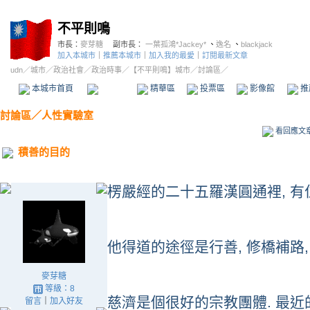
不平則鳴
市長：
麥芽糖
副市長：
一葉孤鴻*Jackey*
、
逸名
、
blackjack
加入本城市
｜
推薦本城市
｜
加入我的最愛
｜
訂閱最新文章
udn
／
城市
／
政治社會
／
政治時事
／
【不平則鳴】城市
／討論區／
本城市首頁
討論區
精華區
投票區
影像館
推
討論區
／
人性實驗室
看回應文
積善的目的
楞嚴經的二十五羅漢圓通裡, 有
他得道的途徑是行善, 修橋補路,
麥芽糖
等級：8
慈濟是個很好的宗教團體. 最近
留言
｜
加入好友