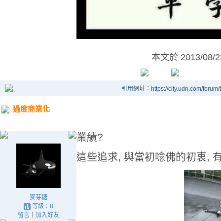
本文於
2013/08/
引用網址：https://city.udn.com/forum
過度商業化
業績?
這些追求, 與當初唸佛的初衷, 
麥芽糖
等級：8
留言
｜
加入好友