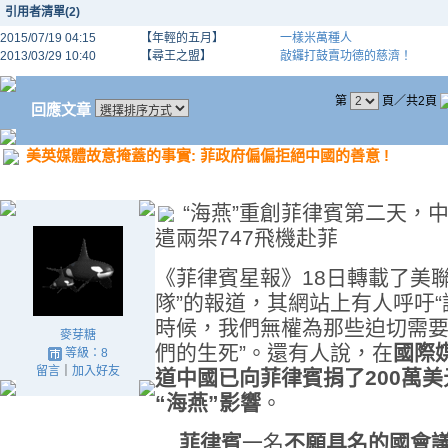
引用者清單(2)
2015/07/19 04:15
【年輕的五月】
一樣米萬種人
2013/03/29 10:40
【尋王之盟】
敲鑼打鼓賣功德的慈濟！
第
頁／共2頁
回應文章
美英媒體故意掩蓋的事實: 菲政府偏偏拒絕中國的善意 !
“海燕”重創菲律賓第二天，
遣兩架747飛機赴菲
《菲律賓星報》18日轉載了美
隊”的報道，其網站上有人呼吁
時候，我們無權為那些迫切需
麥芽糖
們的生死”。還有人說，在
國際
等級：8
留言
｜
加入好友
道中國已向菲律賓捐了200萬美
“海燕”影響
。
菲律賓
一名
不願具名的國會議