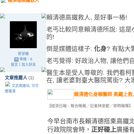
賴清德高鐵救人
賴清德高鐵救人, 是好事一樁!
老丐比較同意賴清德所說: 這是
的!
倒是媒體這樣子:
化身
? 有點大
麥芽糖
等級：8
老丐覺得: 好政治人物, 讓他們
留言
｜
加入好友
醫生本是受人尊敬的. 我們看柯醫
文章推薦人
(1)
在, 讓老婆對臺大醫院罵街? 大
文武兩邊站, 可可
疊羅漢
賴清德化身賴醫師 高鐵上救
【經濟日報、聯合晚報╱記者林安妮／即時報導】
今早台南市長賴清德搭乘高鐵
行政院院會時，
正好碰上
廣播