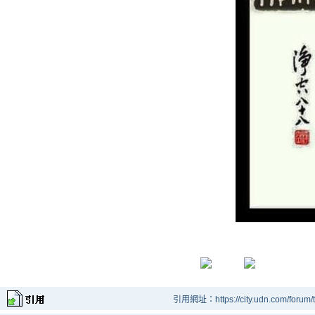
引用網址：https://city.udn.com/forum