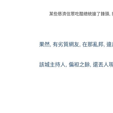
某些
慈濟信眾吃醋總統搶了鋒頭,
果然, 有劣質網友, 在那亂邦, 違
該城主持人, 偏袒之餘, 還丟人