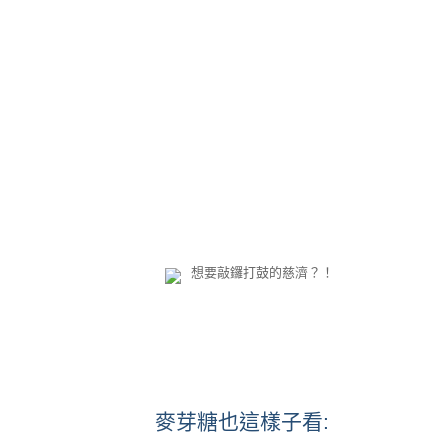
想要敲鑼打鼓的慈濟？！
麥芽糖也這樣子看: