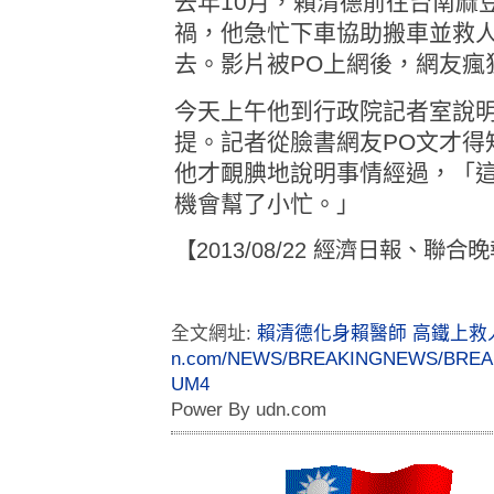
去年10月，賴清德前往台南麻
禍，他急忙下車協助搬車並救
去。影片被PO上網後，網友瘋
今天上午他到行政院記者室說
提。記者從臉書網友PO文才得
他才靦腆地說明事情經過，「
機會幫了小忙。」
【2013/08/22 經濟日報、聯合
全文網址:
賴清德化身賴醫師 高鐵上救人 |
n.com/NEWS/BREAKINGNEWS/BREAKI
UM4
Power By udn.com