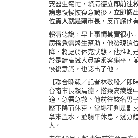
要醫生幫忙，賴清德
立即前往
病患
慢慢恢復意識後，
立即認
位
貴人就是賴市長
，反而讓他
賴清德說，早上
事情其實很小
廣播急需醫生幫助，他發現這
降、將處於休克狀態，他推測
於是請高鐵人員讓乘客躺平，
恢復意識，也認出了他。
【聯合晚報╱記者林敬殷／即
台南市長賴清德，搭乘高鐵途
適，急需急救。他前往該名男
壓下降而休克，當場研判是副
拿來溫水，並躺平休息。幾分
人。