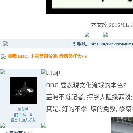
本文於
2013/11/
引用網址：https://city.udn.com/forum
英國 BBC: 少來興風做浪, 教壞嬰仔大小!
呵呵!
BBC 要表現文化流氓的本色?
臺灣不肖記者, 抨擊大陸援菲錢
真是: 好的不學, 壞的免教, 學壞
麥芽糖
等級：8
留言
｜
加入好友