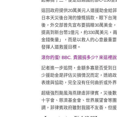
起募捐；二、便是透過國防部C-130
這回政府提供20萬美元人道援助金給
日本天災後台灣的慷慨捐款，眼下台灣
後，外交部曾先宣布要捐贈30萬美金
提高到新台幣1億元，約330萬美元，
金錢衡量」，而是以救人的心意最重要
發揮人道救援目標。
滾你的蛋! BBC. 貴國捐多少? 來這裡說
記者進一步追問，金額多寡是否受到日
少援助金是評估災損情況而定，透過政
表達與協助，完全沒有任何曲折或外界
超級強烈颱風海燕肆虐菲律賓，災後數
十字會、慈濟基金會、世界展望會等團
調，菲律賓政府雖對我國不友善，但援