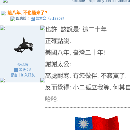
引用網址：https://city.udn.com/forum
這八年, 不也過來了?
回應給：
曾太公（et13808）
也許, 該說是: 這二十年.
正確點說:
美國八年, 臺灣二十年!
謝謝太公:
麥芽糖
等級：8
高處耐寒. 有您做伴, 不寂寞了.
留言
｜
加入好友
反而覺得: 小二孤立我等, 何其自
哈哈!