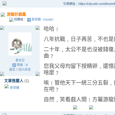
引用網址：https://city.udn.com/forum
游龍好戲鳳
回應給：
麥芽糖（myata）
哈哈﹗
八年抗戰﹐日子再苦﹐不也是
二十年﹐太公不是也沒被錢復
曲﹖
曾太公
您我父母均留下授精卵﹐還憶
等級：8
留言
｜
加入好友
啥麼﹖
文章推薦人
(1)
唉﹗管他天下一統三分五裂﹐
麥芽糖
在吧﹖
自然﹐笑看戲人間﹗方屬游龍