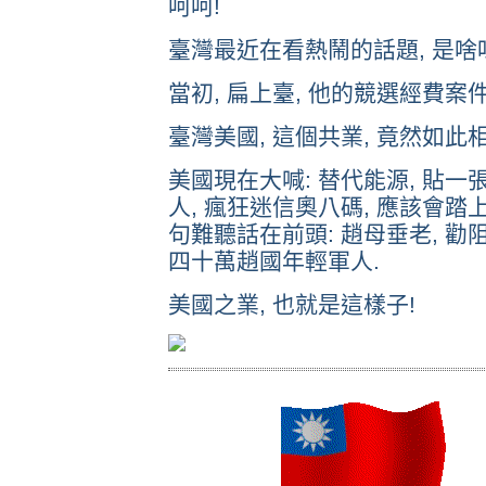
呵呵!
臺灣最近在看熱鬧的話題, 是啥
當初, 扁上臺, 他的競選經費案件
臺灣美國, 這個共業, 竟然如此相
美國現在大喊: 替代能源, 貼一
人, 瘋狂迷信奧八碼, 應該會踏
句難聽話在前頭: 趙母垂老, 勸
四十萬趙國年輕軍人.
美國之業, 也就是這樣子!