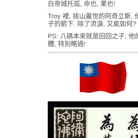
白帝城托孤, 命也, 業也!
Troy 裡, 拔山蓋世的阿奇立斯
子的箭下. 除了流淚, 又能如何?
PS: 八碼本來就是回回之子, 他的 m
體, 特別略過!