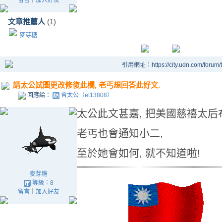
留言
｜
加入好友
文章推薦人
(1)
麥芽糖
引用網址：https://city.udn.com/forum
請太公試圖更改修復此欄, 老丐想回答此好文.
回應給：
曾太公（et13808）
太公此文甚嘉, 把美國慈禧太后
老丐也會通知小二,
至於她會如何, 就不知道啦!
麥芽糖
等級：8
留言
｜
加入好友