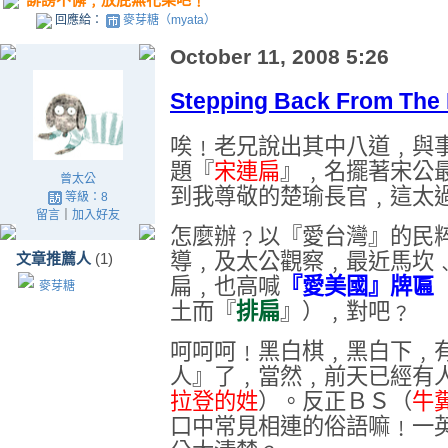
回應給：
麥芽糖（myata）
October 11, 2008 5:26
Stepping Back From The 
唉﹗老兄說出其中八道﹐與
題『
宋連扁
』﹐名擺著宋公
曾太公
到我尊敬的楚瑜長官﹐這太
等級：8
留言
｜
加入好友
怎麼辦﹖以『愛台灣』的民
導﹐及太公觀察﹐最近馬坎
文章推薦人
(1)
扁﹐也高喊
『
愛美國』牌匾
麥芽糖
土而『
排扁
』）﹐對吧﹖
呵呵呵﹗黑白棋﹐黑白下﹐
人』了﹐當然﹐前天已經有
拉登的姓
）。反正ＢＳ（
牛
口中常見相連的俗語嘛﹗一