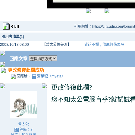
引用網址：https://city.udn.com/forum
引用者清單(1)
2008/10/13 08:00
【曾太公落美洲】
誹謗不懈﹐放屁無花果吧﹗
回應文章
更改修復此欄成功
回應給：
麥芽糖（myata）
更改修復此欄
?
您不知太公電腦盲乎
?
就試試
曾太公
等級：8