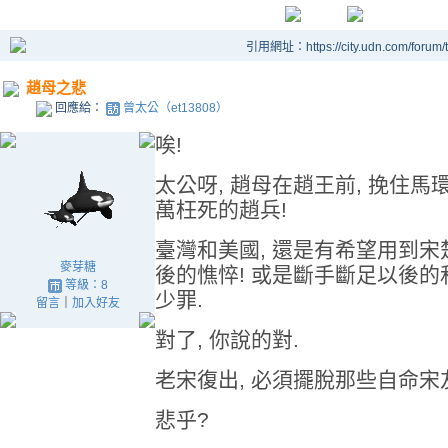
引用網址：https://city.udn.com/forum
趙母之悲
回應給：
曾太公（et13808）
唉!
太公呀, 趙母在趙王前, 挽住馬
萬枉死的趙兵!
臺灣和美國, 還是有希望用到宋楚
麥芽糖
後的憔悴! 或是斷手斷足以後的和
等級：8
少罪.
留言
｜
加入好友
對了, 你說的對.
老宋復出, 必須擺脫那些自命宋
悲乎?