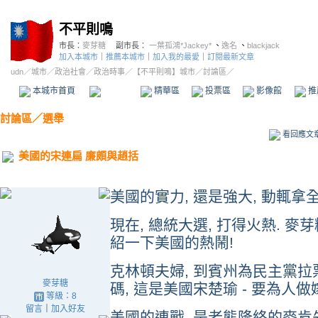
不平則鳴
市長：
麥芽糖
副市長：
一葉孤鴻*Jackey*
、
逸名
、
blackjack
加入本城市
｜
推薦本城市
｜
加入我的最愛
｜
訂閱最新文章
udn
／
城市
／
政治社會
／
政治時事
／
【不平則鳴】城市
／討論區／
本城市首頁
討論區
精華區
投票區
影像館
推
討論區
／
選舉
看回應文
美國的宋連扁 廉頗與趙括
美國的實力, 還是強大, 動輒拿
現在, 總統大選, 打得火熱. 
紹一下美國的熱鬧!
克林頓夫婦, 到賓州為民主黨拉票
麥芽糖
碼, 這是美國宋楚瑜 - 要為人做
等級：8
留言
｜
加入好友
美國的連戰, 是老態隆終的麥肯