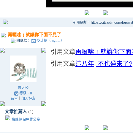
引用網址：https://city.udn.com/forum
再囉嗦﹗就讓你下面不見了
回應給：
麥芽糖（myata）
引用文章
再囉嗦﹗就讓你下面
引用文章
這八年, 不也過來了?
曾太公
等級：8
留言
｜
加入好友
文章推薦人
(1)
梅峰健保免費公投