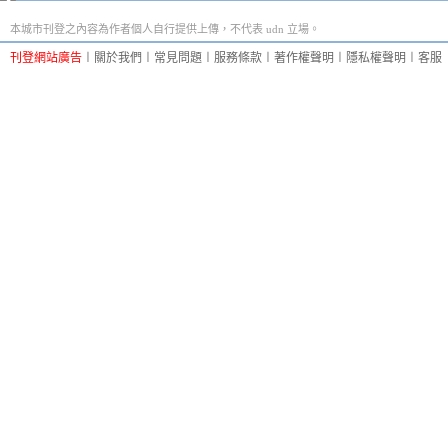
本城市刊登之內容為作者個人自行提供上傳，不代表 udn 立場。
刊登網站廣告
︱
關於我們
︱
常見問題
︱
服務條款
︱
著作權聲明
︱
隱私權聲明
︱
客服