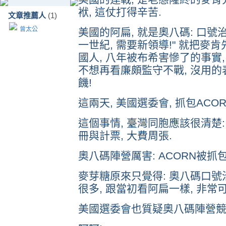
袱, 這仗打得辛苦.
文章推薦人
(1)
曾太公
美國的阿扁, 就是奧八碼: 口號治
一世紀, 需要新領導!" 就把麥肯
國人, 八年被布希害慘了的事實,
不想再看廉頗監守不戰, 沒用的表
饑!
這兩天, 美國選委會, 抓包ACO
這個事情, 臺灣同胞應該很清楚:
冊與計票, 大費周張.
奧八碼陣營厲害: ACORN被抓包
麥芽糖原來只覺得: 奧八碼口號治
很多, 跟當初看阿扁一樣, 非常可
美國選委會也質疑奧八碼陣營競