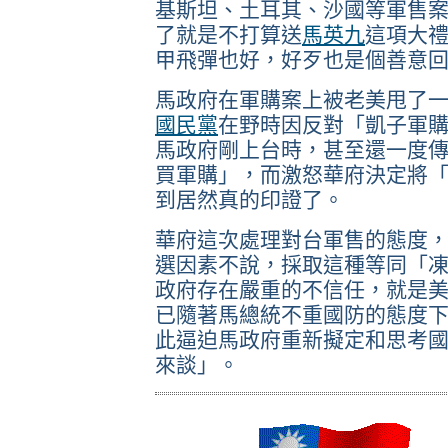
基斯坦、土耳其、沙國等軍售
了就是不打算送
馬英九
這項大
甲飛彈也好，好歹也是個善意
馬政府在軍購案上被老美甩了
國民黨
在野時因反對「凱子軍
馬政府剛上台時，甚至還一度
買軍購」，而激怒華府決定將
到居然真的印證了。
華府這次處理對台軍售的態度
選因素不說，採取這種等同「
政府存在嚴重的不信任，就是
已隨著馬總統不重國防的態度
此逼迫馬政府重新擬定和思考
來談」。