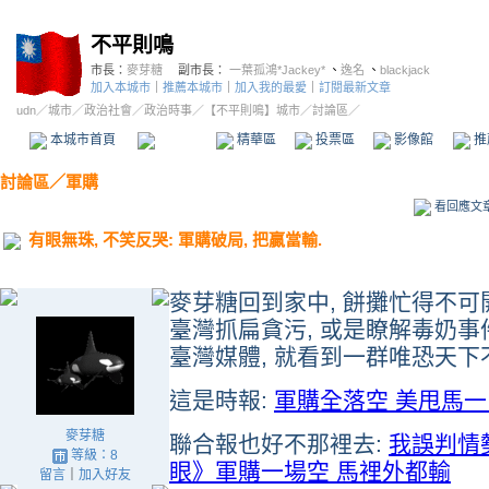
不平則鳴
市長：
麥芽糖
副市長：
一葉孤鴻*Jackey*
、
逸名
、
blackjack
加入本城市
｜
推薦本城市
｜
加入我的最愛
｜
訂閱最新文章
udn
／
城市
／
政治社會
／
政治時事
／
【不平則鳴】城市
／討論區／
本城市首頁
討論區
精華區
投票區
影像館
推
討論區
／
軍購
看回應文
有眼無珠, 不笑反哭: 軍購破局, 把贏當輸.
麥芽糖回到家中, 餅攤忙得不可
臺灣抓扁貪污, 或是瞭解毒奶事件
臺灣媒體, 就看到一群唯恐天下
這是時報:
軍購全落空 美甩馬
麥芽糖
聯合報也好不那裡去:
我誤判情
等級：8
眼》軍購一場空 馬裡外都輸
留言
｜
加入好友