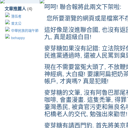
呵呵! 聯合報將此兩文下架啦:
文章推薦人
(4)
落伍者
您所要瀏覽的網頁或是檔案不存
曾太公
這好像是沒進聯合國, 也沒有返回
中華民族的端午節
九, 真是超級白目!
behappy
麥芽糖如果沒有記錯: 立法院好
民進黨通過時, 還被人民罵到臭
現在不需要當冤大頭了, 不放鞭炮
神經病, 大白癡! 要讓阿扁把奶
帳戶, 才爽嗎? 真是犯賤!
麥芽糖的文筆, 沒有阿魯巴那尾神
咖啡, 會畫漫畫. 這隻禿筆, 得
臺灣愚民, 被貪官污吏和無良名嘴
杞橋老人的交代, 勉強出來勸世!
麥芽糖有請西門豹. 首先將美京