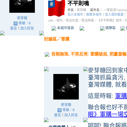
麥芽糖
等級：8
留言
｜
加入好友