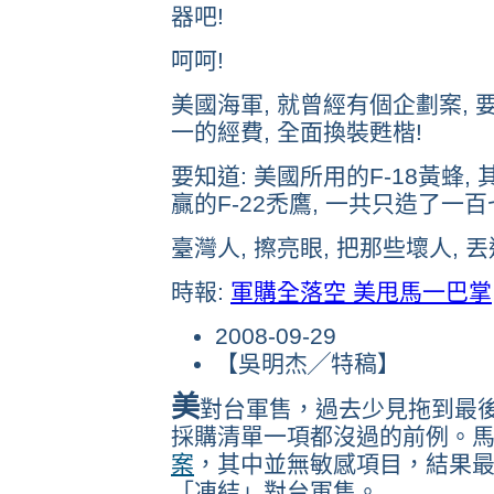
器吧!
呵呵!
美國海軍, 就曾經有個企劃案, 要
一的經費, 全面換裝甦楷!
要知道: 美國所用的F-18黃蜂,
贏的F-22禿鷹, 一共只造了一百
臺灣人, 擦亮眼, 把那些壞人, 
時報:
軍購全落空 美甩馬一巴掌
2008-09-29
【吳明杰╱特稿】
美
對台軍售，過去少見拖到最
採購清單一項都沒過的前例。
案
，其中並無敏感項目，結果
「凍結」對台軍售。