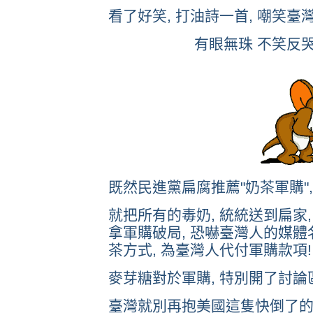
看了好笑, 打油詩一首, 嘲笑臺
有眼無珠 不笑反哭
既然民進黨扁腐推薦"奶茶軍購",
就把所有的毒奶, 統統送到扁家,
拿軍購破局, 恐嚇臺灣人的媒體名
茶方式, 為臺灣人代付軍購款項!
麥芽糖對於軍購, 特別開了討論區
臺灣就別再抱美國這隻快倒了的