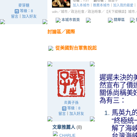
麥芽糖
等級：8
留言
｜
加入好友