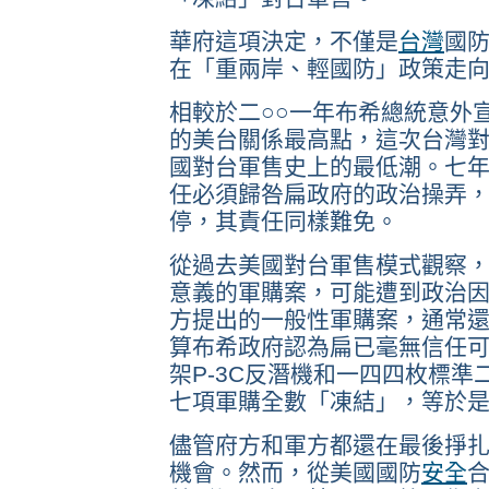
華府這項決定，不僅是
台灣
國
在「重兩岸、輕國防」政策走
相較於二○○一年布希總統意外
的美台關係最高點，這次台灣
國對台軍售史上的最低潮。七
任必須歸咎扁政府的政治操弄
停，其責任同樣難免。
從過去美國對台軍售模式觀察，除
意義的軍購案，可能遭到政治
方提出的一般性軍購案，通常
算布希政府認為扁已毫無信任
架P-3C反潛機和一四四枚標
七項軍購全數「凍結」，等於
儘管府方和軍方都還在最後掙
機會。然而，從美國國防
安全