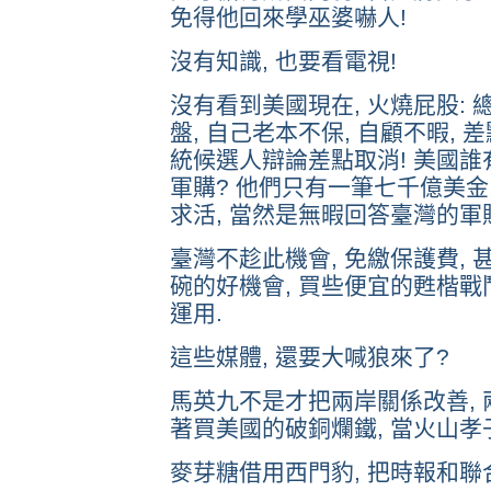
免得他回來學巫婆嚇人!
沒有知識, 也要看電視!
沒有看到美國現在, 火燒屁股: 
盤, 自己老本不保, 自顧不暇, 
統候選人辯論差點取消! 美國
軍購? 他們只有一筆七千億美金
求活, 當然是無暇回答臺灣的軍
臺灣不趁此機會, 免繳保護費, 
碗的好機會, 買些便宜的甦楷戰鬥
運用.
這些媒體, 還要大喊狼來了?
馬英九不是才把兩岸關係改善, 
著買美國的破銅爛鐵, 當火山孝
麥芽糖借用西門豹, 把時報和聯