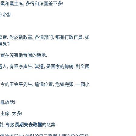
政黨和黨主席, 多得和法國差不多!
庭帝制.
帝. 對於執政黨, 各個部門, 都有行政官員. 如
現象?
, 實在沒有他置喙的餘地.
人, 有程序產生. 當選, 是國家的總統, 對全國
當今的王金平先生. 這個位置, 危如完卵, 一個小
以亂放話!
主席, 太多!
裂, 導致
長期失去政權
的惡業.