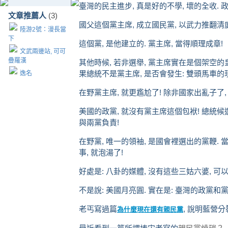
臺灣的民主進步, 真是好的不學, 壞的全收. 
文章推薦人
(3)
國父這個黨主席, 成立國民黨, 以武力推翻清
陸游2號：漫長當
下
這個黨, 是他建立的. 黨主席, 當得順理成章!
文武兩邊站, 可可
疊羅漢
其他時候, 若非選舉, 黨主席實在是個架空的皇
果總統不是黨主席, 是否會發生: 雙頭馬車的
逸名
在野黨主席, 就更尷尬了! 除非國家出亂子了
美國的政黨, 就沒有黨主席這個包袱! 總統候選
與兩黨負責!
在野黨, 唯一的領袖, 是國會裡選出的黨鞭. 
事, 就泡湯了!
好處是: 八卦的媒體, 沒有這些三姑六婆, 可
不是說: 美國月亮圓. 實在是: 臺灣的政黨和黨
老丐寫過篇
, 說明藍營分
為什麼現在還有親民黨