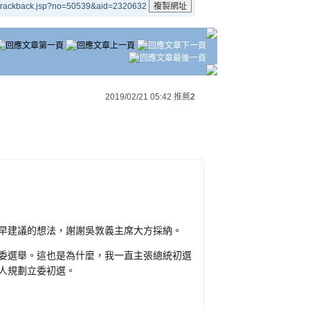
/trackback.jsp?no=50539&aid=2320632
2019/02/21 05:42
推薦
2
早建議的想法，謝謝吳敦義主席大方採納。
委選舉。這也是為什麼，我一直主張總統初選
人規劃立委初選。