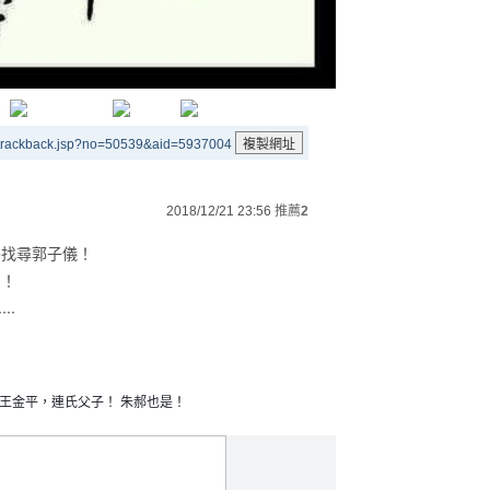
/trackback.jsp?no=50539&aid=5937004
2018/12/21 23:56
推薦
2
外找尋郭子儀！
了！
⋯⋯
王金平，連氏父子！ 朱郝也是！