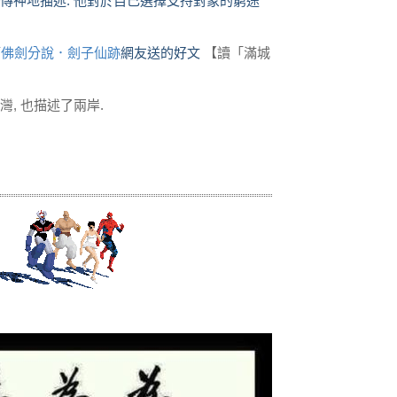
傳神地描述: 他對於自己選擇支持對象的窮途
篇
佛劍分說．劍子仙跡
網友送的好文
【讀「滿城
, 也描述了兩岸.