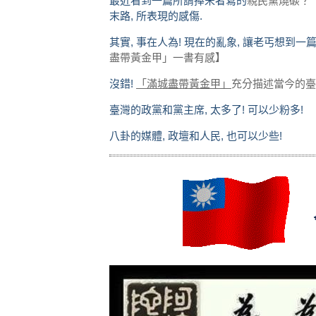
最近看到一篇所謂捧宋者寫的
親民黨燒碳？
末路, 所表現的感傷.
其實, 事在人為! 現在的亂象, 讓老丐想到一
盡帶黃金甲」一書有感】
沒錯!
「滿城盡帶黃金甲」
充分描述當今的臺灣
臺灣的政黨和黨主席, 太多了! 可以少粉多!
八卦的媒體, 政壇和人民, 也可以少些!