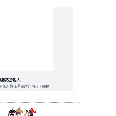
About this website
總統提名人
提名人兼任黨主席的構想，國民
「總統提名人接黨主席」的雅
人來操盤立委提名，才能名正言