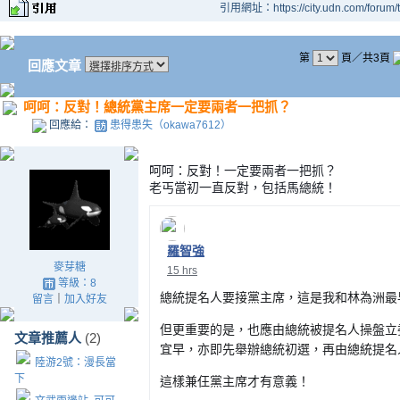
引用網址：https://city.udn.com/forum
第
頁／共3頁
回應文章
呵呵：反對！總統黨主席一定要兩者一把抓？
回應給：
患得患失（okawa7612）
呵呵：反對！一定要兩者一把抓？
老丐當初一直反對，包括馬總統！
羅智強
麥芽糖
15 hrs
等級：8
總統提名人要接黨主席，這是我和林為洲最
留言
｜
加入好友
但更重要的是，也應由總統被提名人操盤立
文章推薦人
(2)
宜早，亦即先舉辦總統初選，再由總統提名
陸游2號：漫長當
下
這樣兼仼黨主席才有意義！