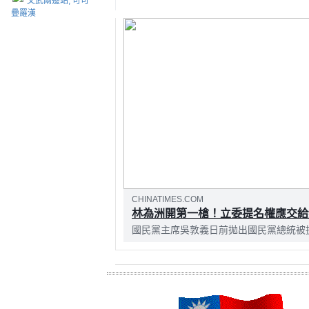
文武兩邊站, 可可
疊羅漢
CHINATIMES.COM
林為洲開第一槍！立委提名權應交給
國民黨主席吳敦義日前拋出國民黨總統被
黨立委林為洲在臉書上表示，吳主席既有
量，那麼順理成章，也應該要讓總統提名
順。林為洲...