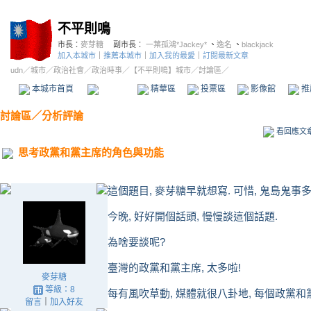
不平則鳴
市長：
麥芽糖
副市長：
一葉孤鴻*Jackey*
、
逸名
、
blackjack
加入本城市
｜
推薦本城市
｜
加入我的最愛
｜
訂閱最新文章
udn
／
城市
／
政治社會
／
政治時事
／
【不平則鳴】城市
／討論區／
本城市首頁
討論區
精華區
投票區
影像館
推
討論區
／
分析評論
看回應文
思考政黨和黨主席的角色與功能
這個題目, 麥芽糖早就想寫. 可惜, 鬼島鬼事多
今晚, 好好開個話頭, 慢慢談這個話題.
為啥要談呢?
臺灣的政黨和黨主席, 太多啦!
麥芽糖
等級：8
每有風吹草動, 媒體就很八卦地, 每個政黨和黨
留言
｜
加入好友