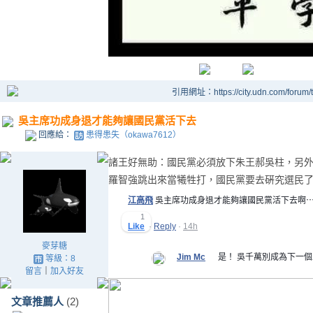
引用網址：https://city.udn.com/forum
吳主席功成身退才能夠讓國民黨活下去
回應給：
患得患失（okawa7612）
諸王好無助：國民黨必須放下朱王郝吳柱，另
羅智強跳出來當犧牲打，國民黨要去硏究選民
江高飛
吳主席功成身退才能夠讓國民黨活下去啊
1
Like
Show more reactions
·
Reply
·
14h
麥芽糖
Jim Mc
是！ 吳千萬別成為下一個
等級：8
留言
｜
加入好友
文章推薦人
(2)