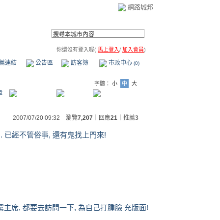
網路城邦
你還沒有登入喔(
馬上登入
/
加入會員
)
薦連結
公告區
訪客簿
市政中心
(0)
字體：
小
中
大
章
2007/07/20 09:32 瀏覽
7,207
｜回應
21
｜
推薦
3
. 已經不管俗事, 還有鬼找上門來!
主席, 都要去訪問一下, 為自己打腫臉 充版面!