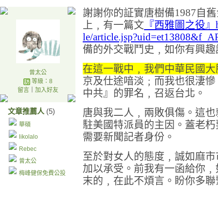
謝謝你的証實唐樹備
1987
自舊
上﹐有一篇文
『西雅圖之役』https:/
le/article.jsp?uid=et13808&f
備的外交戰鬥史﹐如你有興趣
在這一戰中﹐我們中華民國大
曾太公
京及仕途喑淡﹔而我也很淒慘
等級：8
留言
｜
加入好友
中共』的罪名﹐召返台北。
唐與我二人﹐兩敗俱傷。這也
文章推薦人
(5)
駐美國特派員的主因。蓋老朽
華碩
需要新聞記者身份。
likolalo
Rebec
至於對女人的態度﹐誠如麻市
曾太公
加以承受。前我有一函給你﹐
梅峰健保免費公投
末的﹐在此不煩言。盼你多聯