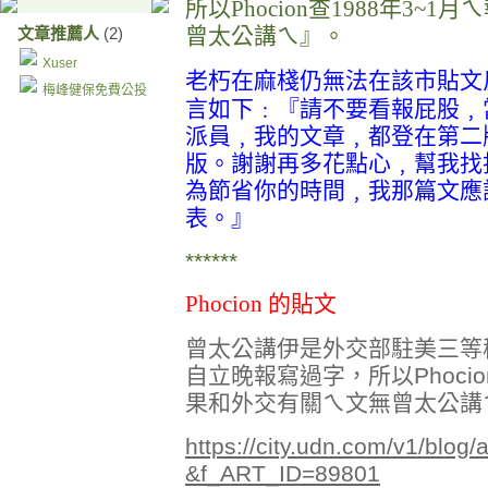
所以
Phocion
查
1988
年
3~1
月ㄟ
曾太公講ㄟ』。
文章推薦人
(2)
Xuser
老朽在麻棧仍無法在該市貼文
梅峰健保免費公投
言如下﹕『請不要看報屁股﹐
派員﹐我的文章﹐都登在第二
版。謝謝再多花點心﹐幫我找
為節省你的時間﹐我那篇文應
表。』
******
Phocion
的
貼文
曾太公講伊是外交部駐美三等秘
自立晚報寫過字，所以Phocio
果和外交有關ㄟ文無曾太公講
https://city.udn.com/v1/blog/a
&f_ART_ID=89801