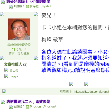
請麥兄惠賜卡卡小姐的提問
回應給：
麥芽糖（myata）
麥兄！
卡卡小姐在本欄對您的提問，
梅峰 敬草
梅峰健保免費公投
等級：8
各位大德在此論談國事，小女
留言
｜
加入好友
指名道姓了，我就必須要知道
問清楚。(看到同是麻棧的rebec
文章推薦人
(2)
敢樂觀如梅兄.)請說明甚麼態
曾太公
Rebec
引用網址：https://city.udn.com/forum
唐樹備與我二人﹐兩敗俱傷
回應給：
Phocion（Phocion）