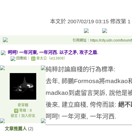
本文於
2007/02/19 03:15 修改第 1
引用網址：https://city.udn.com/forum
呵呵! 一年河東, 一年河西. 以子之矛, 攻子之盾.
回應給：
曾太公（et13808）
純粹討論麻棧的行為標準:
去年, 師鵬Formosa將madk
madkao到處留言哭訴, 說他是
後來, 建立麻棧, 侉侉而談:
絕不
麥芽糖
等級：8
呵呵! 一年河東, 一年河西.
留言
｜
加入好友
文章推薦人
(2)