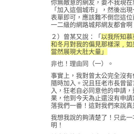
你無敵意的網友，要不我現在
「加入這個城市」，然後出現
表單即可，應該難不倒您這位
一二級的網路城邦網友都會啊
２）曾某又說：「
以我所知慕
和冬月對我的偏見那樣深﹐如
當然展現大肚大量」
非也！理由同（一）。
事實上，我對曾太公完全沒有
隨時加入。況且狂老市長曾留
入，狂老自必同意他的申請，
果，他到今天為止還沒有申請
落我們一番！這對我們來說真
我想我說的夠清楚了！只此一
明！