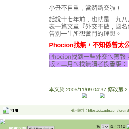
小丑不自重﹐當然斷交啦﹗
話說十七年前﹐也就是一九八
表一篇文章『外交不做﹐國名
告別一生所想奮鬥的理想。
Phocion找無，不知係曾
Phocion找到一些外交ㄟ
版，二月ㄟ找無讀者投書版：
本文於
2005/11/09 04:37 修改第 2
引用網址：https://city.udn.com/forum
第
頁／共4頁