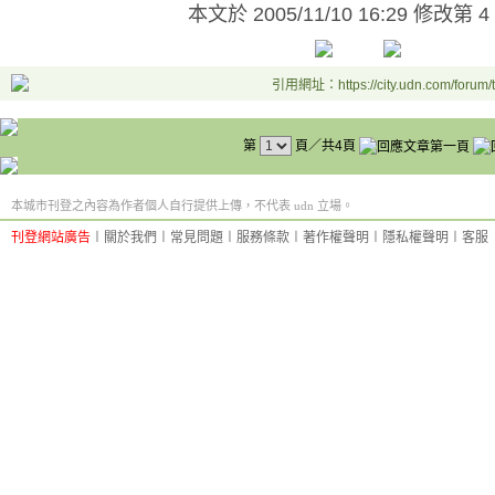
本文於
2005/11/10 16:29 修改第 4
引用網址：https://city.udn.com/forum
第
頁／共4頁
本城市刊登之內容為作者個人自行提供上傳，不代表 udn 立場。
刊登網站廣告
︱
關於我們
︱
常見問題
︱
服務條款
︱
著作權聲明
︱
隱私權聲明
︱
客服