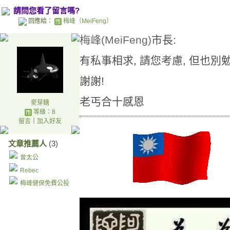
請問您看了留言嗎?
回應給：
梅峰（MeiFeng）
梅峰(MeiFeng)
市長:
有私事相求, 請您考慮, 但也別勉
謝謝!
老丐合十感恩
麥芽糖
等級：8
留言
｜
加入好友
文章推薦人
(3)
曾太公
Rebec
梅峰健保免費公投