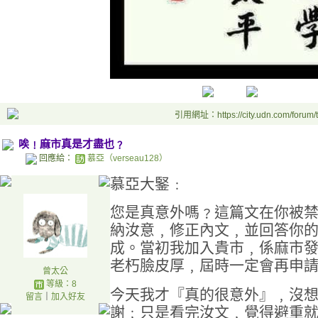
引用網址：https://city.udn.com/forum
唉﹗麻市真是才盡也﹖
回應給：
慕亞（verseau128）
慕亞大鋻﹕
您是真意外嗎﹖這篇文在你被
納汝意﹐修正內文﹐並回答你
成。當初我加入貴市﹐係麻市
老朽臉皮厚﹐屆時一定會再申
曾太公
等級：8
今天我才『真的很意外』﹐沒
留言
｜
加入好友
謝﹔只是看完汝文﹐覺得避重