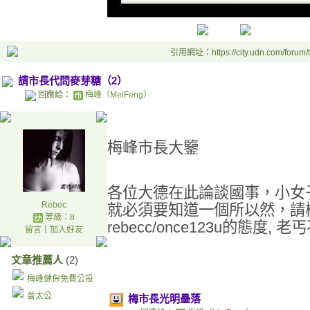
引用網址：https://city.udn.com/forum
請市長代問麥芽糖（2）
回應給：
梅峰（MeiFeng）
梅峰市長大鑒
各位大德在此論談國事，小女
Rebec
就必須要知道一個所以然，請
等級：8
rebecc/once123u的態度
留言
｜
加入好友
文章推薦人
(2)
梅峰健保免費公投
曾太公
梅市長光明壘落