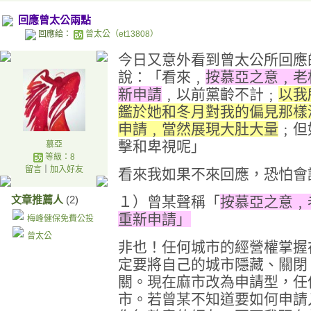
回應曾太公兩點
回應給：
曾太公（et13808）
今日又意外看到曾太公所回應
說：「看來﹐
按慕亞之意﹐老
新申請
﹐以前黨齡不計﹔
以我
鑑於她和冬月對我的偏見那樣
申請﹐當然展現大肚大量
﹔
但
擊和卑視呢
」
慕亞
等級：8
留言
｜
加入好友
看來我如果不來回應，恐怕會
文章推薦人
(2)
１）曾某聲稱「
按慕亞之意﹐
重新申請
」
梅峰健保免費公投
曾太公
非也！任何城市的經營權掌握
定要將自己的城市隱藏、關閉
關。現在麻市改為申請型，任
市。若曾某不知道要如何申請