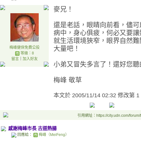
麥兄！
還是老話，眼睛向前看，儘可
病中，身心俱疲，何必又要讓
就生活環境狹窄，眼界自然難
大量吧！
梅峰健保免費公投
等級：8
留言
｜
加入好友
小弟又冒失多言了！還好您聽
梅峰 敬草
本文於
2005/11/14 02:32 修改第 1
引用網址：https://city.udn.com/forum
感謝梅峰市長 古道熱腸
回應給：
梅峰（MeiFeng）