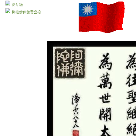
麥芽糖
梅峰健保免費公投