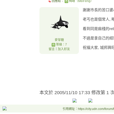
回應給：
梅峰（MeiFeng）
謝謝市長的苦口婆
老丐也是個常人, 
看到同是麻棧的rebe
不過是拿自己的經驗
麥芽糖
等級：7
祝福大家, 城邦興旺
留言
｜
加入好友
本文於
2005/11/10 17:33 修改第 1 
引用網址：https://city.udn.com/forum