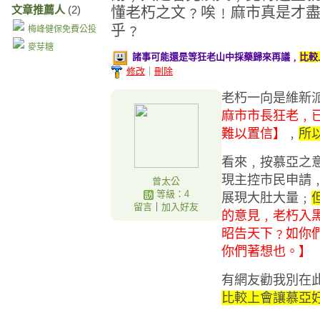
文章推薦人
(2)
懂老朽之文﹖唉﹗麻市真是才
乎﹖
梅峰健保免費公投
麥芽糖
諸事可能還是等狂老山中採藥歸來再議﹐
比較
修改
｜
刪除
老朽一向是維新
麻市市長狂老﹐
難以置信】
﹐
所
看來﹐按慕亞之
現主控市民申請
曾太公
等級：4
展現大肚大量﹔
留言
｜
加入好友
的意見﹐老朽入
昭告天下﹖
如你
你們著想也。】
有網友勸我別在
比較上會讓慕亞