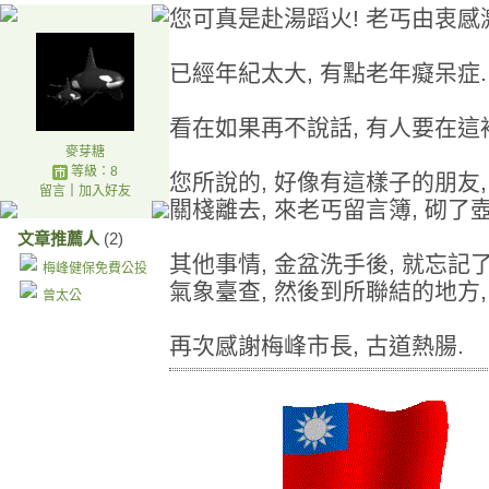
您可真是赴湯蹈火! 老丐由衷感
已經年紀太大, 有點老年癡呆症.
看在如果再不說話, 有人要在這裡
麥芽糖
等級：8
您所說的, 好像有這樣子的朋友, 
留言
｜
加入好友
關棧離去, 來老丐留言簿, 砌了壺
文章推薦人
(2)
其他事情, 金盆洗手後, 就忘記
梅峰健保免費公投
氣象臺查, 然後到所聯結的地方,
曾太公
再次感謝梅峰市長, 古道熱腸.