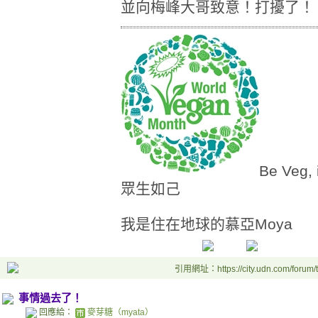
並向梅峰大哥致意！打擾了！
Be Veg,
眾生如己
我是住在地球的慕亞
Moya
引用網址：https://city.udn.com/forum
事情過去了！
回應給：
麥芽糖（myata）