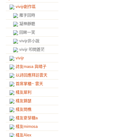
vivijr創作區
雁字回時
凝神靜聽
回眸一笑
vivijr非小說
vivijr 叩問蒼茫
vivijr
詩友masa 與晴子
以詩回應拜訪雲天
首席掌櫃~ 雲天
棧友犀利
棧友錦瑟
棧友問樵
棧友麥芽糖a
棧友mimosa
棧友Alex