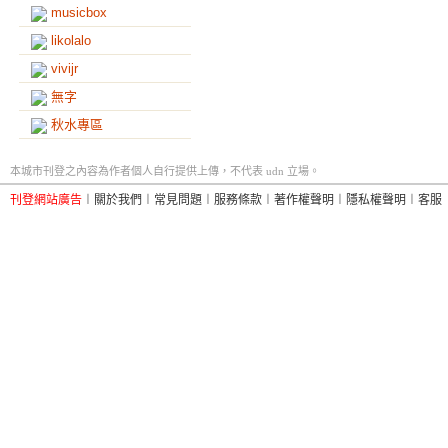
musicbox
likolalo
vivijr
無字
秋水專區
本城市刊登之內容為作者個人自行提供上傳，不代表 udn 立場。
刊登網站廣告
︱
關於我們
︱
常見問題
︱
服務條款
︱
著作權聲明
︱
隱私權聲明
︱
客服