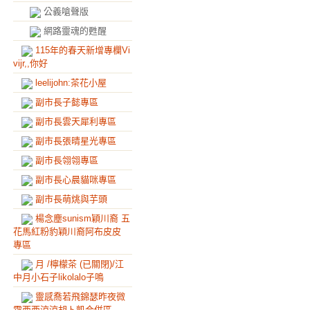
公義嗆聲版
網路靈魂的甦醒
115年的春天新增專欄Vi
vijr,,你好
leelijohn:茶花小屋
副市長子懿專區
副市長雲天犀利專區
副市長張晴星光專區
副市長翎翎專區
副市長心晨貓咪專區
副市長萌烑與芋頭
楊念塵sunism穎川裔 五
花馬紅粉豹穎川裔阿布皮皮
專區
月 /檸檬茶 (已關閉)/江
中月小石子likolalo子鳴
靈感喬若飛錦瑟昨夜微
霜西西涼涼胡卜凱合併區