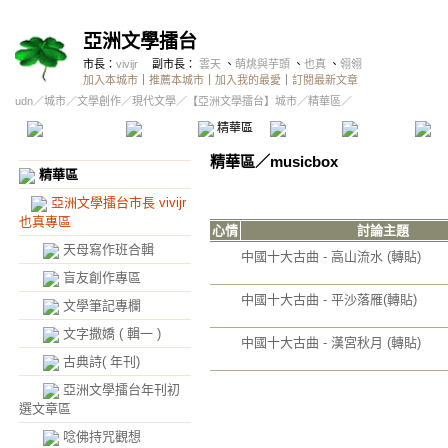
亞洲文學擂台
市長：
vivijr
副市長：
雲天
、
萌烑與芋頭
、
也真
、
翎翎
加入本城市
｜
推薦本城市
｜
加入我的最愛
｜
訂閱最新文章
udn
／
城市
／
文學創作
／
現代文學
／
【亞洲文學擂台】城市
／精華區／
本城市首頁
討論區
精華區
投票區
影像館
推
精華區
／
musicbox
精華區
亞洲文學擂台市長 vivijr
也真專區
心情
討論主題
天母寫作班合輯
中國十大古曲 - 高山流水 (轉貼)
盲友創作專區
中國十大古曲 - 平沙落雁(轉貼)
文學筆記專欄
文字撒嬌 ( 輯一 )
中國十大古曲 - 漢宮秋月 (轉貼)
古典詩( 年刊)
亞洲文學擂台年刊初
選文章區
唸佛持咒觀想