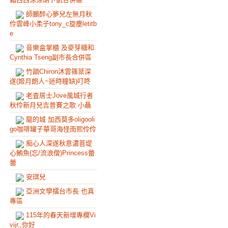
師鵬醉心夢兒左無月秋
伶雲峰小柔子tony_c旋塵letitb
e
音樂盒掌櫃 及麥芽糖和
Cynthia Tseng副市長合併區
竹韻Chiron沐雲篠棻深
遂(姬月朗人~迷時瞳缺)叮咚
老査居士Jove風城行者
秋伶新月兒吉普賽之歌 小聶
龍的城 加西莫多oligooli
go咖啡罐子華哥海怪雨熙伶伶
痴心人深遂秋意濃菩堤
心鮪魚(忘/流浪僧)Princess蕾
蕾
安琪兒
亞洲文學擂台市長 也真
專區
115年的春天新增專欄Vi
vijr,,你好