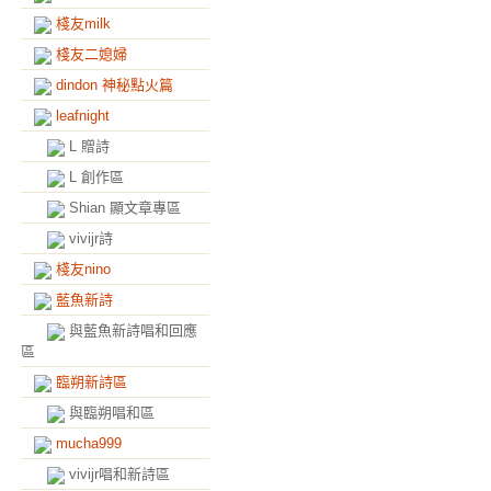
棧友milk
棧友二媳婦
dindon 神秘點火篇
leafnight
L 贈詩
L 創作區
Shian 顯文章專區
vivijr詩
棧友nino
藍魚新詩
與藍魚新詩唱和回應
區
臨朔新詩區
與臨朔唱和區
mucha999
vivijr唱和新詩區