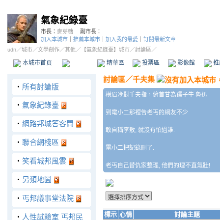
氣象紀錄臺
市長：
麥芽糖
副市長：
加入本城市
｜
推薦本城市
｜
加入我的最愛
｜
訂閱最新文章
udn
／
城市
／
文學創作
／
其他
／
【氣象紀錄臺】城市
／討論區／
本城市首頁
討論區
精華區
投票區
影像館
推
討論區
／
千夫集
‧
所有討論版
橫眉冷對千夫指，俯首甘為孺子牛 魯迅
‧
氣象紀錄臺
到電小二那裡告老丐的網友不少
‧
網路邦城答客問
敢自稱李敖, 就沒有怕過誰.
‧
聯合網棧區
電小二把記錄刪了.
‧
笑看城邦風雲
老丐自己替仇家整理, 他們的理不直氣壯!
‧
另類地圖
‧
丐邦議事堂法院
標示
心情
討論主題
‧
人性試驗室 丐邦民