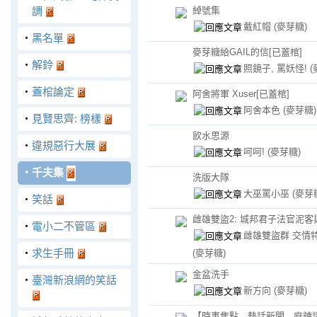
調
綽號集
戴紅帽
(麥芽糖)
‧
黑名單
麥芽糖給GAIL的信[已蓋棺]
‧
解鈴
照鏡子, 罵妖怪!
(
‧
蓋棺論定
阿舍將軍 Xuser[已蓋棺]
阿舍本色
(麥芽糖)
‧
見賢思齊: 榜樣
飲水思源
‧
違規惡行大展
呵呵!
(麥芽糖)
‧
千夫集
洗版大隊
大巫罵小巫
(麥芽
‧
笑話
雌雄雙盜2: 城邦君子法官泥客
‧
電小二不管區
雌雄雙盜群 交情
‧
求生手冊
(麥芽糖)
金盆洗手
‧
臺灣新浪網的笑話
新方向
(麥芽糖)
【時事焦點 熱話新聞 麻辣