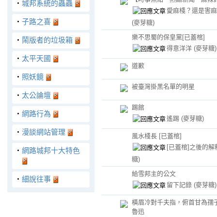
‧
城邦系統的蟲蟲
愛麻棧？還是害麻
‧
子路之喜
(麥芽糖)
樂不思蜀的保皇黨[已蓋棺]
‧
鬧版者的垃圾箱
得意洋洋
(麥芽糖)
‧
太平天國
道歉
‧
照妖鏡
被臺灣掛黑名單的明星
‧
太公論壇
踢館
‧
網路行為
遙踢
(麥芽糖)
‧
漫談網站管理
風水棧長 [已蓋棺]
[已蓋棺]之後的
‧
網路城邦十大特色
糖)
給雪邦主的公文
‧
細說往事
留下記錄
(麥芽糖)
橫眉冷對千夫指，俯首甘為孺子
魯迅