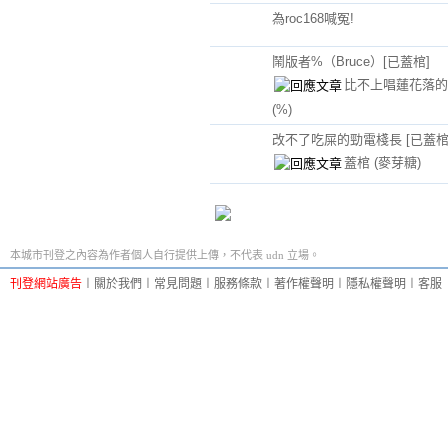
為roc168喊冤!
鬧版者%（Bruce）[已蓋棺]
比不上唱蓮花落的
(%)
改不了吃屎的勁電棧長 [已蓋棺
蓋棺
(麥芽糖)
本城市刊登之內容為作者個人自行提供上傳，不代表 udn 立場。
刊登網站廣告
︱
關於我們
︱
常見問題
︱
服務條款
︱
著作權聲明
︱
隱私權聲明
︱
客服