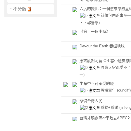
‧
不分版
六度的變化：一個愈來愈熱星
就做份內的事吧─
‧‧郭譽孚)
《第十一個小時》
Devour the Earth 吞噬地球
應該感謝阿扁 OR 雪中送炭慰
原來大家都受不
一)
生命中不可承受的輕
短短童年
(cundiff)
悲憐台灣人民
感動+感謝
(linfen
台灣才鴨霸呢or李敖去APEC?