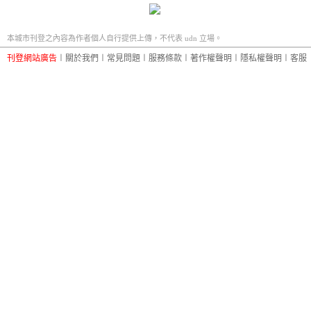
本城市刊登之內容為作者個人自行提供上傳，不代表 udn 立場。
刊登網站廣告
︱
關於我們
︱
常見問題
︱
服務條款
︱
著作權聲明
︱
隱私權聲明
︱
客服