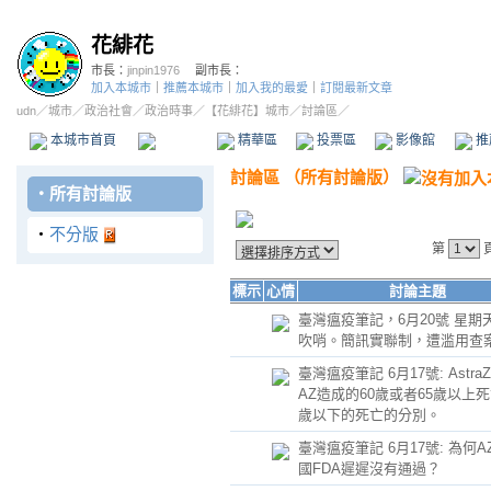
花緋花
市長：
jinpin1976
副市長：
加入本城市
｜
推薦本城市
｜
加入我的最愛
｜
訂閱最新文章
udn
／
城市
／
政治社會
／
政治時事
／
【花緋花】城市
／討論區／
本城市首頁
討論區
精華區
投票區
影像館
推
討論區
（
所有討論版
）
‧
所有討論版
‧
不分版
第
標示
心情
討論主題
臺灣瘟疫筆記，6月20號 星期
吹哨。簡訊實聯制，遭滥用查
臺灣瘟疫筆記 6月17號: AstraZ
AZ造成的60歲或者65歲以上死
歲以下的死亡的分別。
臺灣瘟疫筆記 6月17號: 為何A
國FDA遲遲沒有通過？