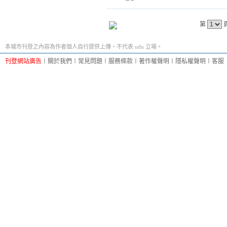
第
本城市刊登之內容為作者個人自行提供上傳，不代表 udn 立場。
刊登網站廣告
︱
關於我們
︱
常見問題
︱
服務條款
︱
著作權聲明
︱
隱私權聲明
︱
客服