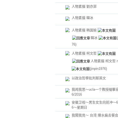
人物素描 劉亦菲
人物素描 韓冰
人物素描 韩国瑜
韓冰
(
76)
人物素描 柯文哲
人物素描 柯文哲 m
(jinpin1976)
以政治哲學批判蔡英文
我闻我思～ucla一个教授槍擊身
6/2016
安徽卫视～男生女生向前冲～6/5
6～星期日
我聞我見～ 台湾 陳水扁去餐