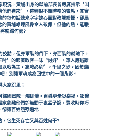
像現況，黃埔出身的邱前部長曾嚴厲指示〝叫
讓他們進來〞，這種很不識時務的表態，其實
他的每句話聽來字字誅心面對政壇紛擾，卻展
念的黃埔崢嶸風骨令人敬佩，但他的熱，能暖
埔將魂歸何處
?
的狡黠，但穿軍裝的倒下，穿西裝的就跪下，
三吋〞的跟著政客一味〝討好〞，軍人應逃離
軍以戰為主，忘戰必危〞，千里之堤，毀於蟻
〞吧！別讓軍魂成為回憶中的一個背影。
供大家沉思；
可鄒國軍隊一觸即潰。百姓更幸災樂禍。鄒穆
國家危難他們卻無動于衷孟子說，豐收時你巧
，卻讓百姓餓殍遍地
的，它生死存亡又與百姓何干
?