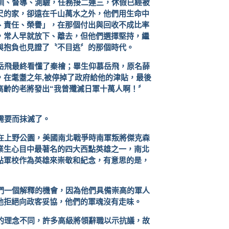
訓、督導、測驗，任務接二連三，休假已經被
尺的家，卻遠在千山萬水之外，他們用生命中
、責任、榮譽」，在那個付出與回收不成比率
，常人早就放下、離去，但他們選擇堅持，繼
與抱負也見證了〝不目逃〞的那個時代。
岳飛最終看懂了秦檜；畢生仰慕岳飛，原名薛
，在耄耋之年
,
被停掉了政府給他的津貼，最後
高齡的老將發出“我曾殲滅日軍十萬人啊！〞
需要而抹滅了。
在上野公園，美國南北戰爭時南軍叛將傑克森
業生心目中最著名的四大西點英雄之一，南北
點軍校作為英雄來崇敬和紀念，有意思的是，
們一個解釋的機會，因為他們具備崇高的軍人
他拒絕向政客妥協，他們的軍魂沒有走味。
的理念不同，許多高級將領辭職以示抗議，故