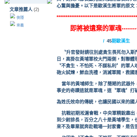
心驚與擔憂。以下是歐溪生將軍的原文
文章推薦人
(2)
*******************************************
俠隱
崇義
即將被遺棄的軍魂
-------
/
45
期歐溪生
〝升官發財請往別處貪生畏死勿入斯
日，高掛在黃埔軍校大門兩側，對聯體
〝不貪生、不怕死、不謀私利〞的軍人
砲火試煉，鮮血洗禮，消滅軍閥，救國
當年的黃埔師生，除了簡陋的武器外
事史的奇蹟這就是軍魂，這〝軍魂〞打
為姓氏效命的傳統，也讓民國以來的國
抗戰初期淞滬會戰，中央軍精銳盡出
到少尉排長，百分之八十是黃埔學生，
來不及畢業就奔赴戰場一封家書，是告