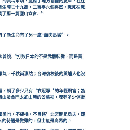
〞的黃埔軍魂，感應了地方割據的友軍，在往
業生陣亡十九萬，二百零六個將軍，戰死在戰
踐了那一篇廬山宣言
:
〝
有了新生命有了另一座“血肉長城〞，
次曾說
:
〝打敗日本的不是武器裝備，而是黃
雄氣，千秋尚凜然；台灣復校後的黃埔人也沒
裡，躺了多少只有〝衣冠塚〝的年輕飛官；為
指山及金門太武山麓的公墓裡，埋葬多少保衛
養勇也，不膚撓，不目逃〞北宮黝是勇夫，即
人的待遇是微薄的，但士氣是高昂的。