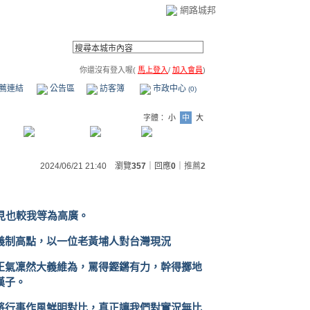
網路城邦
你還沒有登入喔(
馬上登入
/
加入會員
)
薦連結
公告區
訪客簿
市政中心
(0)
字體：
小
中
大
2024/06/21 21:40 瀏覽
357
｜回應
0
｜
推薦
2
見也較我等為高廣。
義制高點，以一位老黃埔人對台灣現況
正氣凜然大義維為，罵得鏗鏘有力，幹得擲地
漢子。
將行事作風鮮明對比，真正讓我們對實況無比