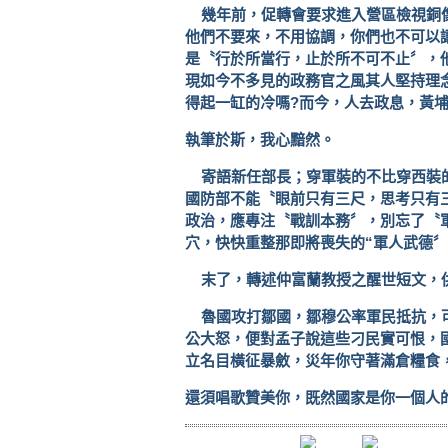
幾年前，促轉會要求進入營區檢視銅
他們不要來，不用協調，你們也不可以
是〝行於所當行，止於所不可不止〞，
現如今不多見的政務官之風其人堅持理
得起一缸的冷嗎
?
而今，人去政息，黃
執筆於斯，我心黯然。
寄語新任部長；穿軍裝的不比穿西裝
國防部不能〝眼前只有三尺，思考只有
政治，應專注〝戰訓本務〞，別忘了〝
穴，快快重整那即將喪失的“軍人武德
末了，轉述仲富蘭教授之醒世短文，
魯國攻打鄒國，鄒穆公率軍民抵抗，
公大怒，便對孟子說這些刁民實可恨，
立名目橫征暴斂，災年你守著滿倉糧食
還須唱歌贊美你，既然國家是你一個人