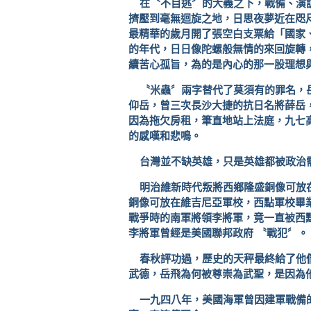
在〝不目逃〞的大義之下，戰備、演
擠壓到毫無迴旋之地，日思夜夢近在咫
最精華的歲月開了張空白支票給「國家
的年代，日日像陀螺般無情的來回旋轉
續苦心孤旨，為的是內心的那一股理想
〝米蟲〞兩字替代了莫須有的罪名，
仰岳，曾三次長沙大捷的抗日名將薛岳
因為拖欠房租，筆直地站上法庭，九七
的感嘆和悲鳴。
台灣並不缺英雄，只是英雄都被政治
明治維新時代叛將西鄉隆盛銅像可放
銅像可放在維吉尼亞軍校，西點軍校畢
戰爭時的南軍將領李將軍，竟一直被西
李將軍曾經是美國聯邦政府
〝戰犯〞。
春秋評功過，歷史的天秤最終給了他
武德，岳飛為何被尊崇為武聖，是因為
一九四八年，美國海軍曾因建軍戰備