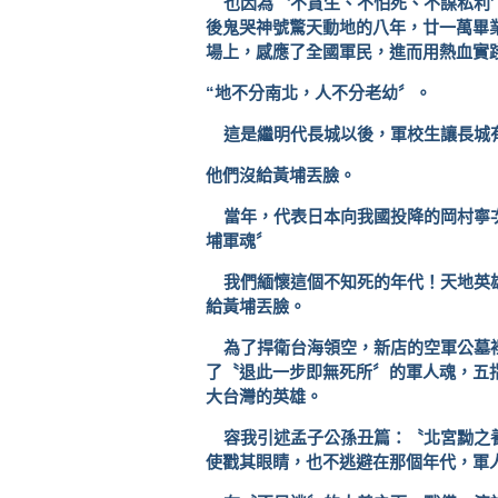
也因為〝不貪生、不怕死、不謀私利
後鬼哭神號驚天動地的八年，廿一萬畢
場上，感應了全國軍民，進而用熱血實
“地不分南北，人不分老幼〞。
這是繼明代長城以後，軍校生讓長城
他們沒給黃埔丟臉。
當年，代表日本向我國投降的岡村寧
埔軍魂〞
我們緬懷這個不知死的年代！天地英
給黃埔丟臉。
為了捍衛台海領空，新店的空軍公墓
了〝退此一步即無死所〞的軍人魂，五
大台灣的英雄。
容我引述孟子公孫丑篇：〝北宮黝之
使戳其眼睛，也不逃避在那個年代，軍