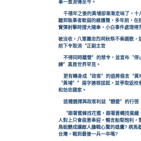
事一直流傳至今。
千禧年之後的黃埔卻漸漸走味了，十
聽到執事者軟弱的維護聲，多年前，在
實彈射擊時撐大陽傘，小白事件處理得
被沒收，八軍團忠烈祠秋祭不奏國歌，
前下令取消〝正副主官
不得同時離營〞的禁令，並宣布〝停
練〞真是世界罕見。
更有轉身成〝政客〞的退將倡言〝黃
〝黃埔〞〞兩字連根拔起，並爭取返校
和効忠國家。
這種選擇與政客利益〝戀愛〞的行徑
〝跟著蜜蜂找花蜜，跟著蒼蠅找蛋縫
人對上只會曲意奉迎，暢言船堅炮利，
鳥蛻變成讓敵人膽戰心驚的雄鷹
?
病馬
台灣，戰到最後一兵一卒嗎
?