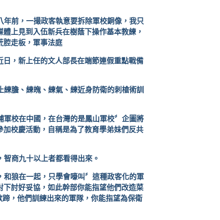
八年前，一撮政客執意要拆除軍校銅像，我只
媒體上見到入伍新兵在樹蔭下操作基本教練，
荒腔走板，軍事法庭
近日，新上任的文人部長在端節連假重點戰備
止練膽、練魄、練氣、練近身防衛的刺槍術訓
埔軍校在中國，在台灣的是鳳山軍校〞企圖將
參加校慶活動，自稱是為了教育學弟妹們反共
，智商九十以上者都看得出來。
，和狼在一起，只學會嚎叫〞這種政客化的軍
對下討好妥協，如此幹部你能指望他們改造菜
歇蹄，他們訓練出來的軍隊，你能指望為保衛