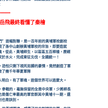
：
********
岳飛最終看懂了秦檜
門〞這幅對聯，是一百年前的黃埔軍校創校
現了孫中山創辦黃埔軍校的宗旨，即要造就
魂。從此，黃埔師生，以區區五百桿槍，歷經
家於水火，完成東征北伐，全國統一！
，恐怕只剩下視死如歸的豪情，竟然創造了軍
破了幾千年華夏軍隊
人明白，有了軍魂，這個世界可以這麼大。
，參戰的，毫無保留的全是中央軍，少將師長
也是傷亡率最高的軍官群其中黃埔十一期，還
別也是訣別。