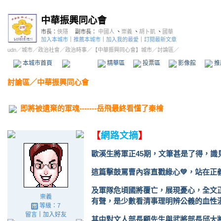
中華振興同心會
市長：
俠隱
副市長：
中國人
、
崇義
、
胡卜凱
、
國華
加入本城市
｜
推薦本城市
｜
加入我的最愛
｜
訂閱最新文章
udn
／
城市
／
政治社會
／
政治時事
／
【中華振興同心會】城市
／討論區／
本城市首頁
討論區
精華區
投票區
影像館
推
討論區
／
中華振興同心會
即將被遺棄的軍魂-------岳飛最終看懂了秦檜
【
網路文摘
】
歐溪生將軍正
45
期，文筆甚是了得，識
這篇擊鼓罵曹內容直戳綠心
💚
，站在正
及軍隊危頃國將覆亡，展現憂心，全文
崇義
有聲，是少數看清事理明辨公義的血性
等級：7
留言
｜
加入好友
其中對文人部長顧先生與武將部長邱大