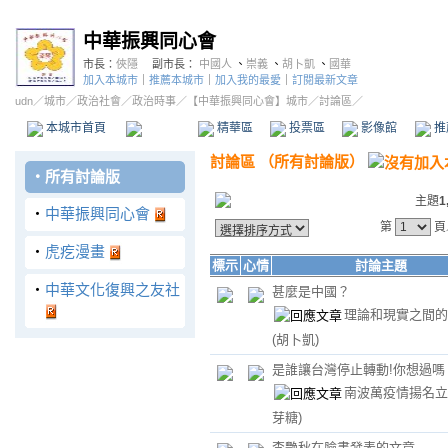
中華振興同心會
市長：
俠隱
副市長：
中國人
、
崇義
、
胡卜凱
、
國華
加入本城市
｜
推薦本城市
｜
加入我的最愛
｜
訂閱最新文章
udn
／
城市
／
政治社會
／
政治時事
／
【中華振興同心會】城市
／討論區／
本城市首頁
討論區
精華區
投票區
影像館
推
討論區
（
所有討論版
）
‧
所有討論版
主題
1
‧
中華振興同心會
第
頁
‧
虎疙漫畫
標示
心情
討論主題
‧
中華文化復興之友社
甚麼是中國？
理論和現實之間的
(胡卜凱)
是誰讓台灣停止轉動!你想過嗎
南波萬疫情揚名
芽糖)
李艷秋在臉書發表的文章