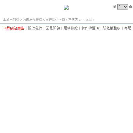
第
頁
本城市刊登之內容為作者個人自行提供上傳，不代表 udn 立場。
刊登網站廣告
︱
關於我們
︱
常見問題
︱
服務條款
︱
著作權聲明
︱
隱私權聲明
︱
客服