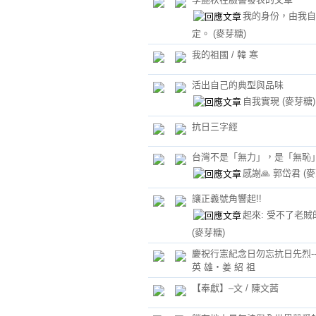
我的身份，由我自
定。
(麥芽糖)
我的祖國 ­­­­­/ 韓 寒
活出自己的典型與品味
自我實現
(麥芽糖)
抗日三字經
台灣不是「無力」，是「無恥」
感謝🙏 郭岱君
(
讓正義號角響起!!
起來: 受不了老賊
(麥芽糖)
慶祝行憲紀念日勿忘抗日先烈---
英 雄‧姜 紹 祖
【奉獻】–文 / 陳文茜