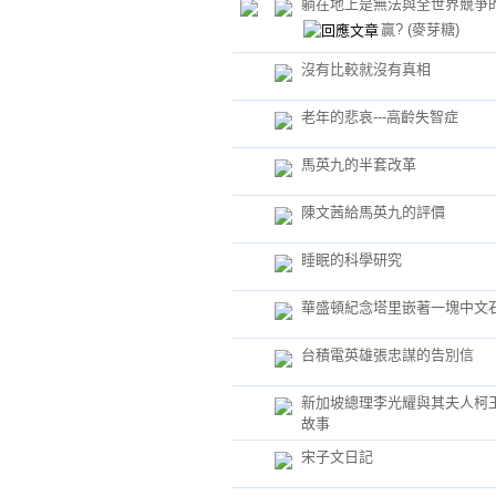
躺在地上是無法與全世界競爭
贏?
(麥芽糖)
沒有比較就沒有真相
老年的悲哀---高齡失智症
馬英九的半套改革
陳文茜給馬英九的評價
睡眠的科學研究
華盛頓紀念塔里嵌著一塊中文
台積電英雄張忠謀的告別信
新加坡總理李光耀與其夫人柯
故事
宋子文日記