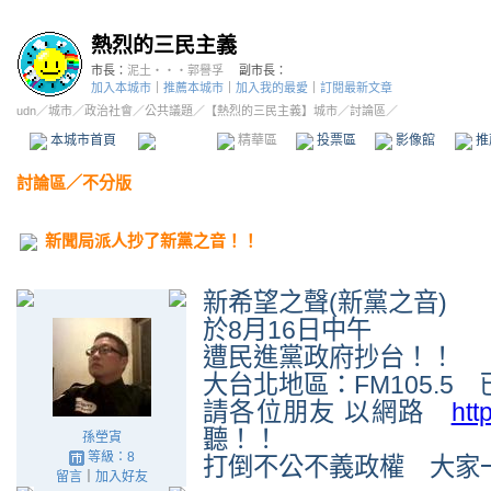
熱烈的三民主義
市長：
泥土‧‧‧郭譽孚
副市長：
加入本城市
｜
推薦本城市
｜
加入我的最愛
｜
訂閱最新文章
udn
／
城市
／
政治社會
／
公共議題
／
【熱烈的三民主義】城市
／討論區／
本城市首頁
討論區
精華區
投票區
影像館
推
討論區
／
不分版
新聞局派人抄了新黨之音！！
新希望之聲(新黨之音)
於8月16日中午
遭民進黨政府抄台！！
大台北地區：FM105.5
請各位朋友 以網路
htt
聽！！
孫塋寊
等級：8
打倒不公不義政權 大
留言
｜
加入好友