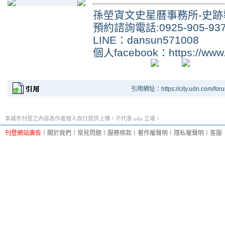
孫塋寊文史星曆事務所-史
預約諮詢電話:0925-905-937
LINE：dansun571008
個人facebook：https://www
引用網址：https://city.udn.com/for
本城市刊登之內容為作者個人自行提供上傳，不代表 udn 立場。
刊登網站廣告
︱
關於我們
︱
常見問題
︱
服務條款
︱
著作權聲明
︱
隱私權聲明
︱
客服