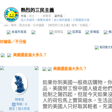
熱烈的三民主義
市長：
泥土‧‧‧郭譽孚
副市長：
加入本城市
｜
推薦本城市
｜
加入我的最愛
｜
訂閱最新文章
udn
／
城市
／
政治社會
／
公共議題
／
【熱烈的三民主義】城市
／討論區／
本城市首頁
討論區
精華區
投票區
影像館
推
討論區
／
不分版
看回應文
美國還能強大多久？
美國還能強大多久？
如果你到美國一般商店購物，
品，美國勞工恨中國人搶走他
抵制之聲四起，但是今天如果
人的荷包馬上實質縮水，生活
時季常
等級：8
實的美國人只好取其輕者，充
留言
｜
加入好友