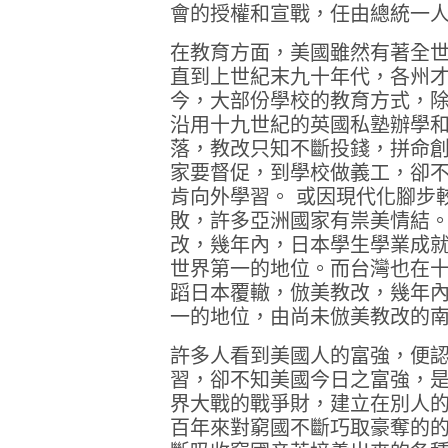
會的授權和宣戰，任由總統一
在教育方面，美國雖然有著全
直到上世紀末九十年代，各州
今，大部份學校的教育方式，
沿用十九世紀的英國私塾辦學
落，教改只知不斷投錢，拼命
家要督促，到學校做義工，卻
肯向外學習。 或因現代化腳步
敗，許多亞洲國家有祟美情結
改，幾年內，日本學生學業成
世界第一的地位。而台灣也在
蹈日本覆轍，倣美教改，幾年
一的地位，由尚未倣美教改的
許多人看到美國人的富強，便
習，卻不知美國今日之富強，
界大戰的戰爭財，建立在別人
百年來對窮國不斷巧取豪奪的