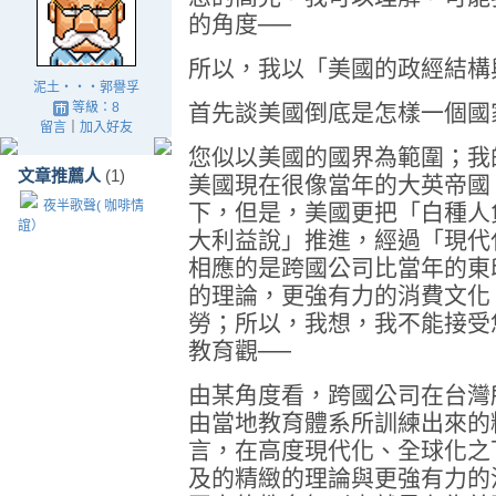
的角度──
所以，我以「美國的政經結構
泥土‧‧‧郭譽孚
等級：8
首先談美國倒底是怎樣一個國
留言
｜
加入好友
您似以美國的國界為範圍；我
文章推薦人
(1)
美國現在很像當年的大英帝國
夜半歌聲( 咖啡情
下，但是，美國更把「白種人
誼）
大利益說」推進，經過「現代
相應的是跨國公司比當年的東
的理論，更強有力的消費文化
勞；所以，我想，我不能接受
教育觀──
由某角度看，跨國公司在台灣
由當地教育體系所訓練出來的
言，在高度現代化、全球化之
及的精緻的理論與更強有力的