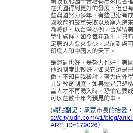
斷吸收窮國辛苦培養出來的各
在美國得到更好的發展，但也有
些窮國努力多年，有些已漸有
國教育的嚴重失敗以及窮人愈
漸減低。以台灣為例，台灣留
學生族群，如今每年新生，只
定居的人愈來愈少。以前到處
印度人和中國人的天下。
是運氣也好，是努力也好，美
他的制度比較好，如果它還是
傲，不知自我檢討，努力向外
其是教育制度，如果還是只想
當人才不再湧入時，恐怕它要
可以在數十年內預見的事。
(轉貼副記：承蒙市長的抬愛
s://city.udn.com/v1/blog/arti
ART_ID=179026
）