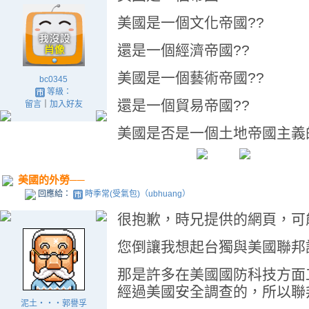
美國是一個文化帝國??
還是一個經濟帝國??
美國是一個藝術帝國??
bc0345
等級：
還是一個貿易帝國??
留言
｜
加入好友
美國是否是一個土地帝國主義的
美國的外勞──
回應給：
時季常(受氣包)（ubhuang）
很抱歉，時兄提供的網頁，可
您倒讓我想起台獨與美國聯邦
那是許多在美國國防科技方面
經過美國安全調查的，所以聯
泥土‧‧‧郭譽孚