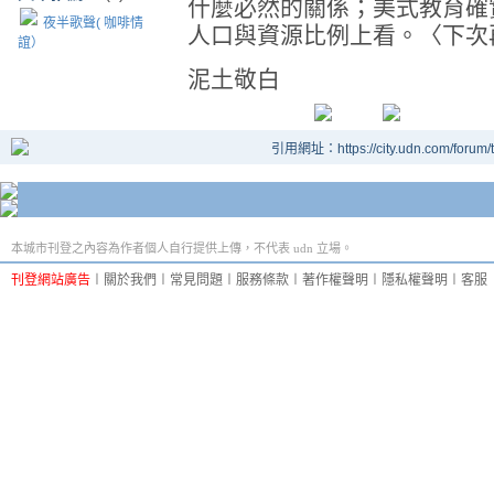
什麼必然的關係；美式教育確
夜半歌聲( 咖啡情
人口與資源比例上看。〈下次
誼）
泥土敬白
引用網址：https://city.udn.com/forum
本城市刊登之內容為作者個人自行提供上傳，不代表 udn 立場。
刊登網站廣告
︱
關於我們
︱
常見問題
︱
服務條款
︱
著作權聲明
︱
隱私權聲明
︱
客服