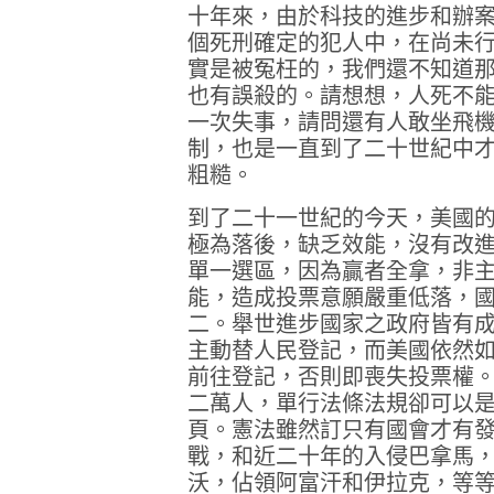
十年來，由於科技的進步和辦
個死刑確定的犯人中，在尚未
實是被冤枉的，我們還不知道
也有誤殺的。請想想，人死不
一次失事，請問還有人敢坐飛
制，也是一直到了二十世紀中
粗糙。
到了二十一世紀的今天，美國
極為落後，缺乏效能，沒有改
單一選區，因為贏者全拿，非
能，造成投票意願嚴重低落，
二。舉世進步國家之政府皆有
主動替人民登記，而美國依然
前往登記，否則即喪失投票權
二萬人，單行法條法規卻可以
頁。憲法雖然訂只有國會才有
戰，和近二十年的入侵巴拿馬
沃，佔領阿富汗和伊拉克，等