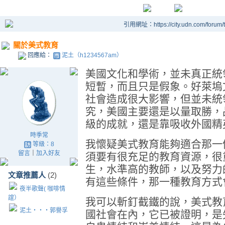
引用網址：https://city.udn.com/forum
關於美式教育
回應給：
泥土（h1234567am）
美國文化和學術，並未真正統
短暫，而且只是假象。好萊塢
社會造成很大影響，但並未統
究，美國主要還是以量取勝，
級的成就，還是靠吸收外國精
時季常
我懷疑美式教育能夠適合那一
等級：8
留言
｜
加入好友
須要有很充足的教育資源，很
生，水準高的教師，以及努力
文章推薦人
(2)
有這些條件，那一種教育方式
夜半歌聲( 咖啡情
誼）
我可以斬釘截鐵的說，美式教
泥土‧‧‧郭譽孚
國社會在內，它已被證明，是