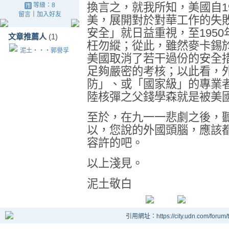
換言之，就我所知，美國自1
等級：8
留言
｜
加入好友
美，展開對於對華工作的失
安全」就日益重視，至195
文章推薦人
(1)
枉勿縱；從此，雖然麥卡錫於1
泥土‧‧‧郭譽孚
美國取消了若干過份的安全
足夠嚴密的考核；以此看，
防」、或「國家級」的專業
陸核彈之父錢學森就是被美
至於，在九一一悲劇之後，
以，您說的外國頭腦，應該
容許的吧。
以上淺見。
泥土敬白
引用網址：https://city.udn.com/forum