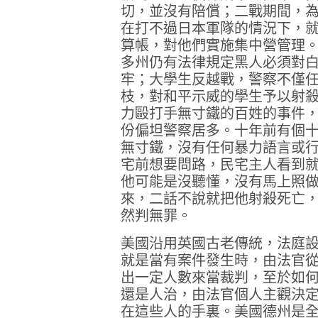
切，並沒有陪償；二戰期間，
在打不過日本軍隊的情況下，
算帳，對他們實施集中營管理
多州仍有法律規定黑人必須對
牢；大學生反越戰，警察不僅
枝，對和平示威的學生予以射
力毆打手無寸鐵的百姓的事件
份偏坦警察居多。十年前有個
無寸鐵，沒有任何暴力語言或
宅前想要問路，民宅主人看到就用英
他可能是沒聽懂，沒有馬上照
來，二話不說就把他射殺死亡
然判無罪。
美國沿用英國古老傳統，法庭
就是當有案件發生時，由法官
出一定人數來當裁判，至於如
還是人治，由法官個人主觀決
在這些人的手裏。美國德州是