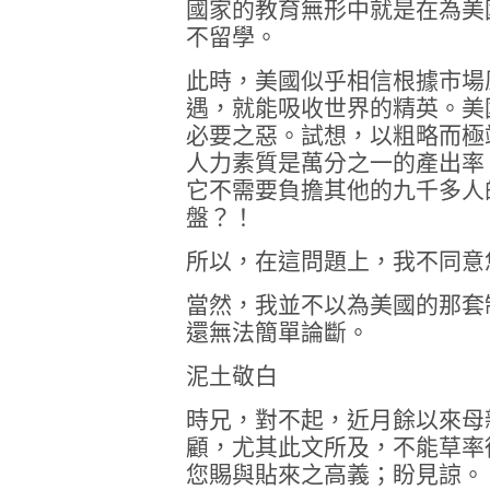
國家的教育無形中就是在為美
不留學。
此時，美國似乎相信根據市場
遇，就能吸收世界的精英。美
必要之惡。試想，以粗略而極
人力素質是萬分之一的產出率
它不需要負擔其他的九千多人
盤？！
所以，在這問題上，我不同意
當然，我並不以為美國的那套
還無法簡單論斷。
泥土敬白
時兄，對不起，近月餘以來母
顧，尤其此文所及，不能草率
您賜與貼來之高義；盼見諒。