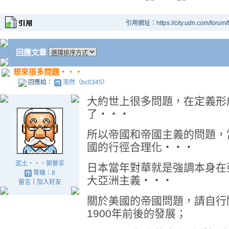
引用網址：https://city.udn.com/forum
回應文章
想來很多問題‧‧‧
回應給：
浩然（bc0345）
大約世上很多問題，在定義形
了‧‧‧
所以帝國和帝國主義的問題，
國的行徑合理化‧‧‧
泥土‧‧‧郭譽孚
日本當年對華就是強調本身在
等級：8
大亞洲主義‧‧‧
留言
｜
加入好友
關於美國的帝國問題，請自行
1900年前後的發展；