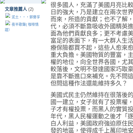
很多國人，充滿了美國月亮比
文章推薦人
(2)
日的強大，乃是建立在兩次世
泥土‧‧‧郭譽孚
而來，所造的貢獻；也不了解
夜半歌聲( 咖啡情
代，必須不斷靠吸收外國精英
誼）
面為他們貢獻良多；更不考慮
富足的表面下，有一大群人生
療保險都買不起，這些人愈來
重大負擔。美國物質的豐富，
權的地位，向全世界各國，尤
較落後，文明不發達國家巧取
是靠不斷進口來補充。先不問
但問這種作法還能維持多久？
美國式民主仍然維持在很落後
國一建立，女子就有了投票權
子才有權投票，而黑人的實質
年代，黑人民權運動之後才「
白人利益，美國政府強迫原住
發的地區，使得成千上萬印地