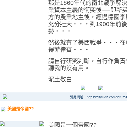
那是1860年代的南北戰爭解
業資本主義的衝突後──即新
方的農業地主後，經過德國李
充分壯大‧‧‧到1900年前
勢‧‧‧
然後就有了美西戰爭‧‧‧在
得菲律賓‧‧‧
請自行研究判斷，自行作負責
聽我的沒有用。
泥土敬白
引用網址：https://city.udn.com/forum
美國是帝國??
美國是一個帝國??