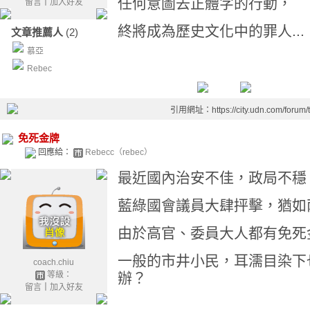
任何意圖去正體字的行動，
留言
｜
加入好友
終將成為歷史文化中的罪人...
文章推薦人
(2)
慕亞
Rebec
引用網址：https://city.udn.com/forum
免死金牌
回應給：
Rebecc（rebec）
最近國內治安不佳，政局不穩
藍綠國會議員大肆抨擊，猶如
由於高官、委員大人都有免死
一般的市井小民，耳濡目染下
coach.chiu
等級：
辦？
留言
｜
加入好友