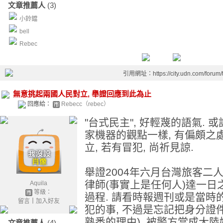
文章推薦人
(3)
小鈴鐺
bell
Rebec
引用網址：https://city.udn.com/forum
無意挑起兩國人民對立, 舉證回應到此為止
回應給：
Rebecc（rebec）
"台式民主", 好輕蔑的語氣.
家機器的觀點一樣, 有偏頗之
立, 若有冒犯, 尚祈見諒.
舉證2004年六月台灣旅客二
律師(事實上是任何人)達一日
Aquila
等級：
過程. 請看時報週刊或是當時的
留言
｜
加入好友
犯的事, 不過是忘記把身分證件
熟悉的理由), 被警方當成大陸
文章推薦人
(4)