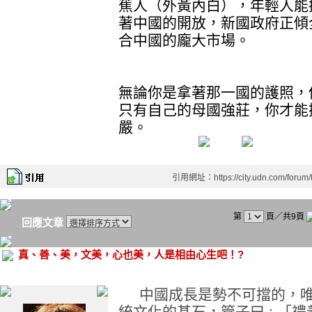
蕉人（外黃內白），年輕人能
著中國的開放，新國政府正傾
合中國的龐大市場。
無論你是拿著那一國的護照，
只有自己的母國強莊，你才能
嚴。
引用網址：https://city.udn.com/forum
第
頁／共9頁
回應文章
真、善、美，文美，心也美，人是相由心生吧！?
中國成長是勢不可擋的，唯
統文化的基石，管子曰 : 「