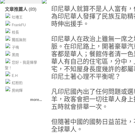
印尼華人就算不是人人富有，
文章推薦人
(89)
為印尼華人發揮了民族互助精
吐嘈王
時伸出援手。
FrankFU
校長
印尼華人在政治上雖無一席之
獨孤無劍
脈。在印尼路上，開著豪華汽
子鳴
客都是華人；餐館侍者清一色
黑雨
華人有自己的住宅區，分中，
您好，我是陳學
宅，不知屋身長度幾許的都屬
聖！
印尼土著心理不平衡呢？
E.H
紅粉豹
凡印尼國內出了任何問題或選
房純輝
羊，政客會把一切往華人身上
more...
五時就會排華一次。
但隨著中國的國勢日益茁壯，
全球華人。