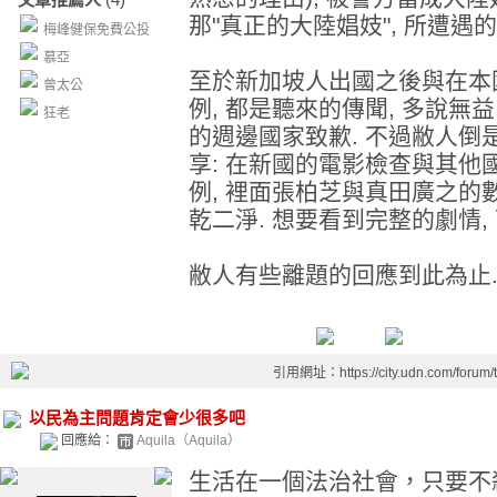
那"真正的大陸娼妓", 所遭遇
梅峰健保免費公投
慕亞
至於新加坡人出國之後與在本
曾太公
例, 都是聽來的傳聞, 多說無益.
狂老
的週邊國家致歉. 不過敝人倒是有
享: 在新國的電影檢查與其他國
例, 裡面張柏芝與真田廣之的
乾二淨. 想要看到完整的劇情,
敝人有些離題的回應到此為止.
引用網址：https://city.udn.com/forum
以民為主問題肯定會少很多吧
回應給：
Aquila（Aquila）
生活在一個法治社會，只要不