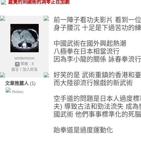
感覺的到國術的凋零正在加劇
前一陣子看功夫影片 看到一
身子腰沉 十足是下過苦功的
中國武術在國外興起熱潮
八極拳在日本相當流行
因為李小龍的關係 詠春拳流行
wintermoon
等級：8
留言
｜
加入好友
好笑的是 武術重鎮的香港和
而大陸卻流行猴戲的新武術
文章推薦人
(1)
Rebec
空手道的問題是日本人過度標
夫) 導致古法和勁法流失 成
國武術 他們事事標準化的死腦
跆拳道是過度運動化