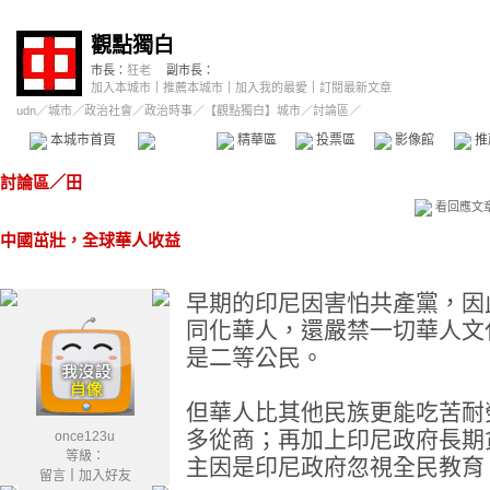
觀點獨白
市長：
狂老
副市長：
加入本城市
｜
推薦本城市
｜
加入我的最愛
｜
訂閱最新文章
udn
／
城市
／
政治社會
／
政治時事
／
【觀點獨白】城市
／討論區／
本城市首頁
討論區
精華區
投票區
影像館
推
討論區
／
田
看回應文
中國茁壯，全球華人收益
早期的印尼因害怕共產黨，因
同化華人，還嚴禁一切華人文
是二等公民。
但華人比其他民族更能吃苦耐
多從商；再加上印尼政府長期
once123u
等級：
主因是印尼政府忽視全民教育
留言
｜
加入好友