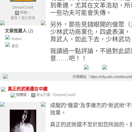
到牽連，尤其在文革浩劫，所
DreamCould
一些功夫可能會失傳。
等級：
留言
｜
加入好友
另外，那些見錢眼開的僧眾（
文章推薦人
(2)
少林武功商業化，四處表演，
育武人，如此下去，少林武功
Rebec
慕亞
我讀過一點評論，不過對此認
意……吧！！
引用網址：https://city.udn.com/forum
真正的武術還在中國
回應給：
巫山行雲（DreamCould）
成
龍的“雜耍”及李連杰的“新武術
效果。
真正的武術還不至於如您所說的，