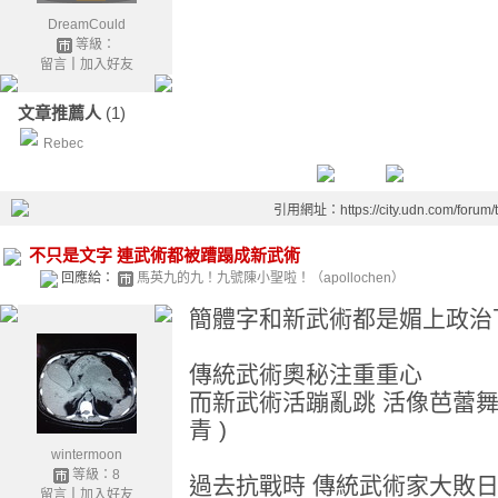
DreamCould
等級：
留言
｜
加入好友
文章推薦人
(1)
Rebec
引用網址：https://city.udn.com/forum
不只是文字 連武術都被蹧蹋成新武術
回應給：
馬英九的九！九號陳小聖啦！（apollochen）
簡體字和新武術都是媚上政治
傳統武術奧秘注重重心
而新武術活蹦亂跳 活像芭蕾舞
青 )
wintermoon
等級：8
過去抗戰時 傳統武術家大敗日
留言
｜
加入好友