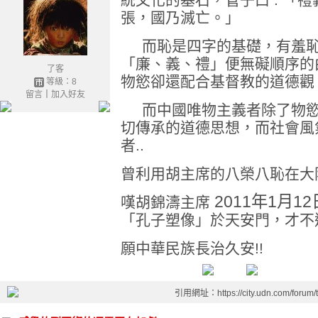
張，國乃滅亡。」
而恥是四字的基礎，有羞恥
「廉、義、禮」便無礙順序的
了客
物慾卻還配合基督教的道德觀
等級：8
留言
｜
加入好友
而中國唯物主義者除了物慾
切傳承的道德思想，而社會風
者..
曾利用胡主席的八榮八恥在大陸
2011年1月12
嘆胡錦濤主席
「孔子塑像」於天安門，才不過
願中華民族長治久安!!
引用網址：https://city.udn.com/forum