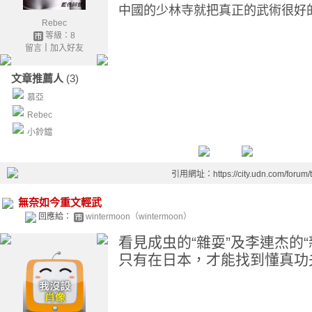
中國的少林寺就把真正的武術很好
Rebec
等級：8
留言
｜
加入好友
文章推薦人
(3)
慕亞
Rebec
小鈴鐺
引用網址：https://city.udn.com/forum
無奈如今重文輕武
回應給：
wintermoon（wintermoon）
看見成虫的“雜耍”及李連杰的
只有在日本，才能找到懂真功