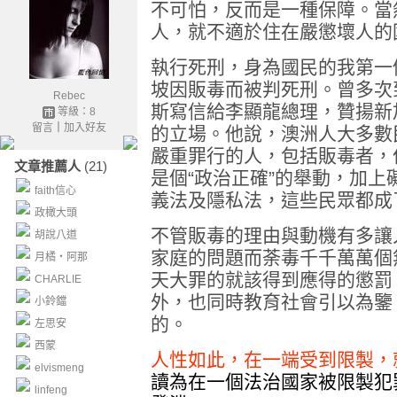
不可怕，反而是一種保障。當
人，就不適於住在嚴懲壞人的
執行死刑，身為國民的我第一
坡因販毒而被判死刑。曾多次
Rebec
斯寫信給李顯龍總理，贊揚新
等級：8
留言
｜
加入好友
的立場。他說，澳洲人大多數
嚴重罪行的人，包括販毒者，
文章推薦人
(21)
是個“政治正確”的舉動，加
faith信心
義法及隱私法，這些民眾都成了
政橄大頭
不管販毒的理由與動機有多讓
胡說八道
家庭的問題而荼毒千千萬萬個
月橘‧阿那
天大罪的就該得到應得的懲罰
CHARLIE
外，也同時教育社會引以為鑒
小鈴鐺
的。
左思安
西蒙
人性如此，在一端受到限製，
elvismeng
讀為在一個法治國家被限製犯
linfeng