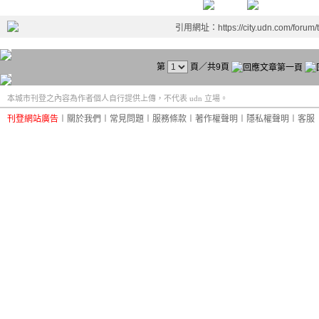
引用網址：https://city.udn.com/forum
第
頁／共9頁
本城市刊登之內容為作者個人自行提供上傳，不代表 udn 立場。
刊登網站廣告
︱
關於我們
︱
常見問題
︱
服務條款
︱
著作權聲明
︱
隱私權聲明
︱
客服