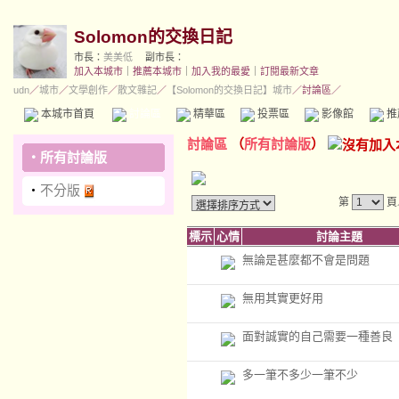
Solomon的交換日記
市長：
美美低
副市長：
加入本城市
｜
推薦本城市
｜
加入我的最愛
｜
訂閱最新文章
udn
／
城市
／
文學創作
／
散文雜記
／
【Solomon的交換日記】城市
／討論區／
本城市首頁
討論區
精華區
投票區
影像館
推
討論區
（
所有討論版
）
‧
所有討論版
‧
不分版
第
頁
標示
心情
討論主題
無論是甚麼都不會是問題
無用其實更好用
面對誠實的自己需要一種善良
多一筆不多少一筆不少