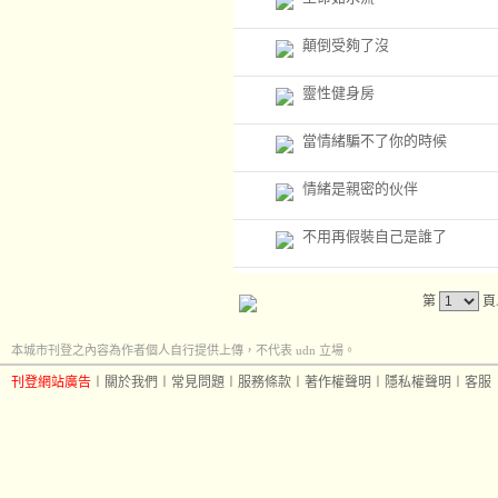
顛倒受夠了沒
靈性健身房
當情緒騙不了你的時候
情緒是親密的伙伴
不用再假裝自己是誰了
第
頁
本城市刊登之內容為作者個人自行提供上傳，不代表 udn 立場。
刊登網站廣告
︱
關於我們
︱
常見問題
︱
服務條款
︱
著作權聲明
︱
隱私權聲明
︱
客服