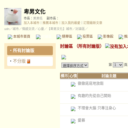
卑男文化
市長：
美美低
副市長：
加入本城市
｜
推薦本城市
｜
加入我的最愛
｜
訂閱最新文章
udn
／
城市
／
情感交流
／
心靈
／
【卑男文化】城市
／討論區／
本城市首頁
討論區
精華區
投票區
影像館
推
討論區
（
所有討論版
）
‧
所有討論版
‧
不分版
第
頁
標示
心情
討論主題
徹徹底底地放鬆
有趣的先從自己開始
不理會大腦 只專注身心
愛慕