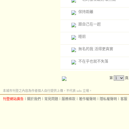
保持距離
跟自己在一起
睡前
無名的我 活得更真實
不在乎也就不失落
第
頁
本城市刊登之內容為作者個人自行提供上傳，不代表 udn 立場。
刊登網站廣告
︱
關於我們
︱
常見問題
︱
服務條款
︱
著作權聲明
︱
隱私權聲明
︱
客服