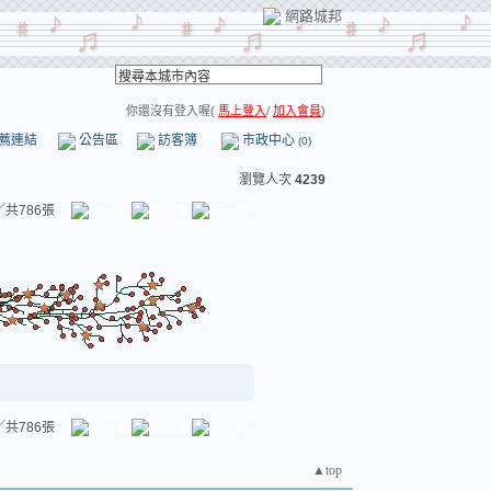
網路城邦
你還沒有登入喔(
馬上登入
/
加入會員
)
薦連結
公告區
訪客簿
市政中心
(0)
瀏覽人次
4239
／共786張
／共786張
▲top