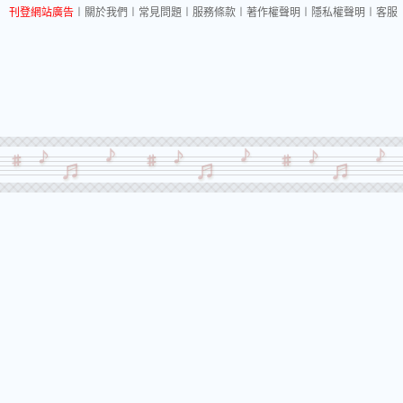
刊登網站廣告
︱
關於我們
︱
常見問題
︱
服務條款
︱
著作權聲明
︱
隱私權聲明
︱
客服