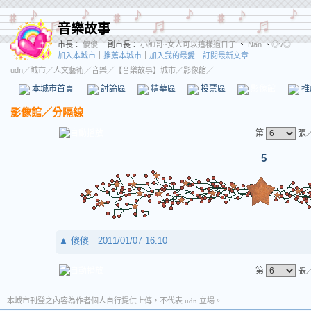
音樂故事
市長：
傻傻
副市長：
小帥哥~女人可以這樣過日子
、
Nan
、
◎v◎
加入本城市
｜
推薦本城市
｜
加入我的最愛
｜
訂閱最新文章
udn
／
城市
／
人文藝術
／
音樂
／
【音樂故事】城市
／影像館／
本城市首頁
討論區
精華區
投票區
影像館
推
影像館
／
分隔線
第
張
5
▲
傻傻
2011/01/07 16:10
第
張
本城市刊登之內容為作者個人自行提供上傳，不代表 udn 立場。