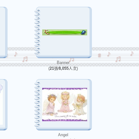
Banner
(
21
張∕
8,055
人次)
Angel