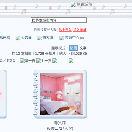
網路城邦
你還沒有登入喔(
馬上登入
/
加入會員
)
薦連結
公告區
訪客簿
市政中心
(0)
顯示模式：
縮圖
文字
共
12
本相簿
｜
1,729
張相片｜總大小
34,029
KB
頁／共2頁
雜貨鋪
(
6
張∕
1,727
人次)