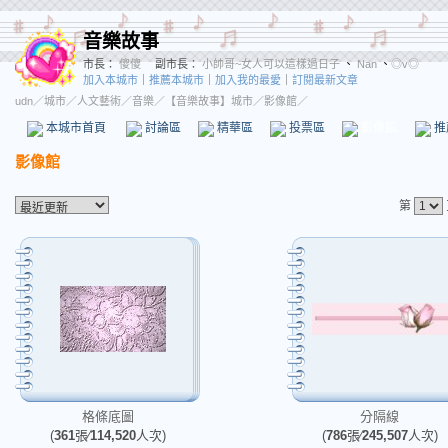
音樂故事
市長：
傻傻
副市長：
小帥哥~女人可以這樣過日子
、
Nan
、
◎v◎
加入本城市
｜
推薦本城市
｜
加入我的最愛
｜
訂閱最新文章
udn
／
城市
／
人文藝術
／
音樂
／
【音樂故事】城市
／影像館／
本城市首頁
討論區
精華區
投票區
影像館
推
影像館
第
格條底圖
分隔線
(
361
張∕
114,520
人次)
(
786
張∕
245,507
人次)