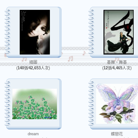
插圖
墨舞‧舞墨
(
140
張∕
42,653
人次)
(
12
張∕
4,465
人次)
dream
蝶戀花