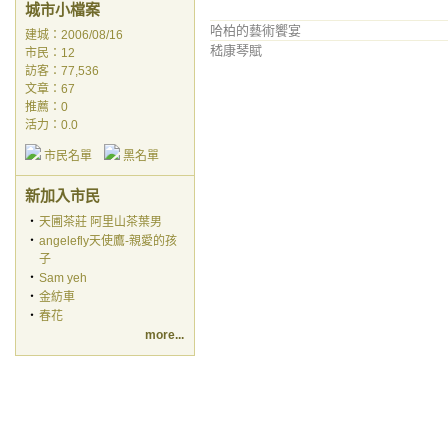
城市小檔案
哈柏的藝術饗宴
稻
嵇康琴賦
稻
建城：2006/08/16
舊金山來的2009年祝福
稻
市民：12
訪客：77,536
大師朱德群的欣賞
an
文章：67
親
推薦：
0
松霖茶香
稻
活力：0.0
亞當斯（Ansel Adams）：一位關懷
稻
環境攝影師的黑白作品選
市民名單
黑名單
朱德群作品
稻
新加入市民
‧
天圃茶莊 阿里山茶葉男
‧
angelefly天使鷹-親愛的孩
子
‧
Sam yeh
‧
金紡車
‧
春花
more...
本城市刊登之內容為作者個人自行提供上傳，不代表 udn 立場。
刊登網站廣告
︱
關於我們
︱
常見問題
︱
服務條款
︱
著作權聲明
︱
隱私權聲明
︱
客服