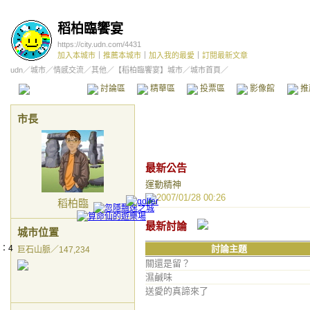
稻柏臨饗宴
https://city.udn.com/4431
加入本城市
｜
推薦本城市
｜
加入我的最愛
｜
訂閱最新文章
udn
／
城市
／
情感交流
／
其他
／
【稻柏臨饗宴】城市
／城市首頁／
本城市首頁
討論區
精華區
投票區
影像館
推
市長
最新公告
運動精神
2007/01/28 00:26
稻柏臨
最新討論
城市位置
討論主題
巨石山脈／147,234
關還是留？
稻
濕鹹味
稻
送愛的真諦來了
小
這