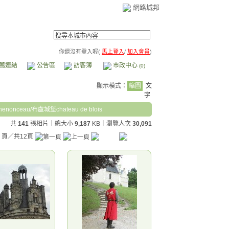
網路城邦
你還沒有登入喔(
馬上登入
/
加入會員
)
薦連結
公告區
訪客簿
市政中心
(0)
顯示模式：
縮圖
文
字
onceau/布盧城堡chateau de blois
共
141
張相片｜總大小
9,187
KB
｜瀏覽人次
30,091
頁／共12頁