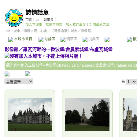
詩情話意
市長：
ez
副市長：
加入本城市
｜
推薦本城市
｜
加入我的最愛
｜
訂閱最新文章
udn
／
城市
／
情感交流
／
心靈
／
【詩情話意】城市
／影像館／
本城市首頁
討論區
精華區
投票區
影像館
推
影像館
／
羅瓦河畔的---香波堡/舍農索城堡/布盧瓦城堡
觀光客常到的三個城堡--香波堡Chateau de Chambord/舍農索城堡chateau de Chen
第