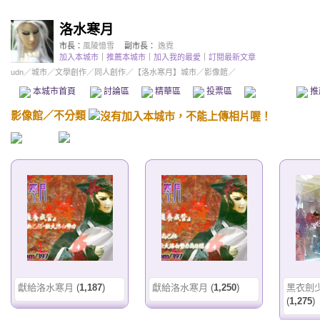
洛水寒月
市長：
風陵憶雪
副市長：
逸霓
加入本城市
｜
推薦本城市
｜
加入我的最愛
｜
訂閱最新文章
udn
／
城市
／
文學創作
／
同人創作
／
【洛水寒月】城市
／影像館／
本城市首頁
討論區
精華區
投票區
影像館
推
影像館
／
不分類
獻給洛水寒月
(
1,187
)
獻給洛水寒月
(
1,250
)
黑衣劍
(
1,275
)