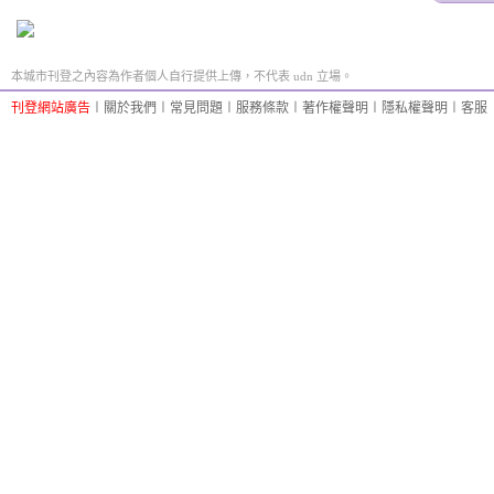
本城市刊登之內容為作者個人自行提供上傳，不代表 udn 立場。
刊登網站廣告
︱
關於我們
︱
常見問題
︱
服務條款
︱
著作權聲明
︱
隱私權聲明
︱
客服