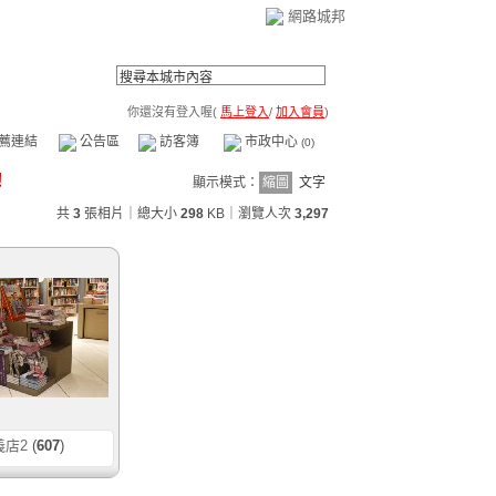
網路城邦
你還沒有登入喔(
馬上登入
/
加入會員
)
薦連結
公告區
訪客簿
市政中心
(0)
顯示模式：
縮圖
文字
共
3
張相片｜總大小
298
KB
｜瀏覽人次
3,297
義店2
(
607
)