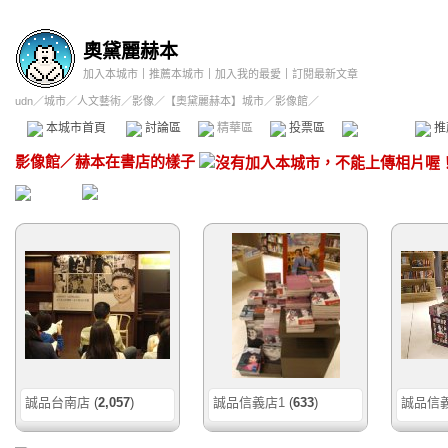
奧黛麗赫本
加入本城市
｜
推薦本城市
｜
加入我的最愛
｜
訂閱最新文章
udn
／
城市
／
人文藝術
／
影像
／
【奧黛麗赫本】城市
／影像館／
本城市首頁
討論區
精華區
投票區
影像館
推
影像館
／
赫本在書店的樣子
誠品台南店
(
2,057
)
誠品信義店1
(
633
)
誠品信