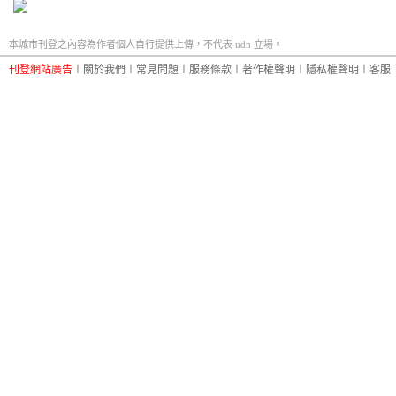
本城市刊登之內容為作者個人自行提供上傳，不代表 udn 立場。
刊登網站廣告
︱
關於我們
︱
常見問題
︱
服務條款
︱
著作權聲明
︱
隱私權聲明
︱
客服