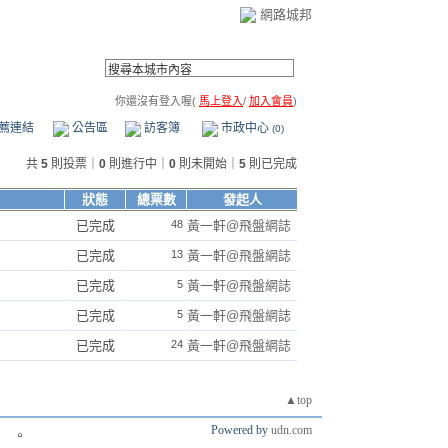
網路城邦
你還沒有登入喔(
馬上登入
/
加入會員
)
薦連結
公告區
訪客簿
市政中心
(0)
共
5
則投票｜
0
則進行中｜
0
則未開始｜
5
則已完成
狀態
總票數
發起人
已完成
48
黃一軒@飛盤網誌
已完成
13
黃一軒@飛盤網誌
已完成
5
黃一軒@飛盤網誌
已完成
5
黃一軒@飛盤網誌
已完成
24
黃一軒@飛盤網誌
▲top
Powered by
udn.com