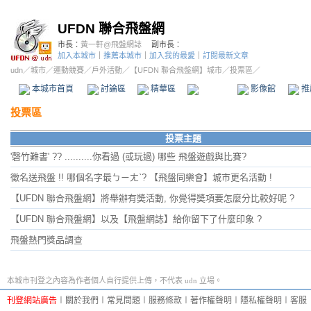
UFDN 聯合飛盤網
市長：
黃一軒@飛盤網誌
副市長：
加入本城市
｜
推薦本城市
｜
加入我的最愛
｜
訂閱最新文章
udn
／
城市
／
運動競賽
／
戶外活動
／
【UFDN 聯合飛盤網】城市
／投票區／
本城市首頁
討論區
精華區
投票區
影像館
推
投票區
投票主題
'磬竹難書' ?? ..........你看過 (或玩過) 哪些 飛盤遊戲與比賽?
徵名送飛盤 !! 哪個名字最ㄅㄧㄤˋ? 【飛盤同樂會】城市更名活動 !
【UFDN 聯合飛盤網】將舉辦有奬活動, 你覺得奬項要怎麼分比較好呢 ?
【UFDN 聯合飛盤網】以及【飛盤網誌】給你留下了什麼印象 ?
飛盤熱門獎品調查
本城市刊登之內容為作者個人自行提供上傳，不代表 udn 立場。
刊登網站廣告
︱
關於我們
︱
常見問題
︱
服務條款
︱
著作權聲明
︱
隱私權聲明
︱
客服