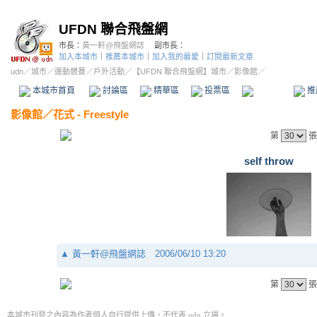
UFDN 聯合飛盤網
市長：
黃一軒@飛盤網誌
副市長：
加入本城市
｜
推薦本城市
｜
加入我的最愛
｜
訂閱最新文章
udn
／
城市
／
運動競賽
／
戶外活動
／
【UFDN 聯合飛盤網】城市
／影像館／
本城市首頁
討論區
精華區
投票區
影像館
推
影像館
／
花式 - Freestyle
第
張
self throw
▲
黃一軒@飛盤網誌
2006/06/10 13:20
第
張
本城市刊登之內容為作者個人自行提供上傳，不代表 udn 立場。