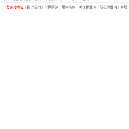
刊登網站廣告
︱
關於我們
︱
常見問題
︱
服務條款
︱
著作權聲明
︱
隱私權聲明
︱
客服