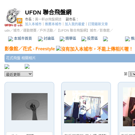
UFDN 聯合飛盤網
市長：
黃一軒@飛盤網誌
副市長：
加入本城市
｜
推薦本城市
｜
加入我的最愛
｜
訂閱最新文章
udn
／
城市
／
運動競賽
／
戶外活動
／
【UFDN 聯合飛盤網】城市
／影像館／
本城市首頁
討論區
精華區
投票區
影像館
推
影像館
／
花式 - Freestyle
花式飛盤 相關相片
第