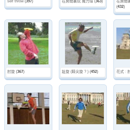
self throw
(
397
)
在房間裏玩 魔力環
(
363
)
在房間裏
(
432
)
肘旋
(
367
)
趾旋 (鞋尖旋 ? )
(
452
)
花式 : 