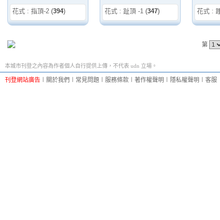
花式 : 指頂-2
(
394
)
花式 : 趾頂 -1
(
347
)
花式 : 踵
第
本城市刊登之內容為作者個人自行提供上傳，不代表 udn 立場。
刊登網站廣告
︱
關於我們
︱
常見問題
︱
服務條款
︱
著作權聲明
︱
隱私權聲明
︱
客服