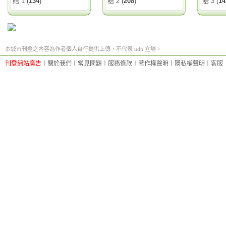
賠 1
(
134
)
賠 2
(
208
)
賠 3
(
14
本城市刊登之內容為作者個人自行提供上傳，不代表 udn 立場。
刊登網站廣告
︱
關於我們
︱
常見問題
︱
服務條款
︱
著作權聲明
︱
隱私權聲明
︱
客服