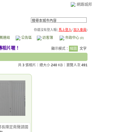
網路城邦
你還沒有登入喔(
馬上登入
/
加入會員
)
薦連結
公告區
訪客簿
市政中心
(0)
顯示模式：
縮圖
文字
共
3
張相片｜總大小
240
KB
｜瀏覽人次
491
部長陳定南聲請國