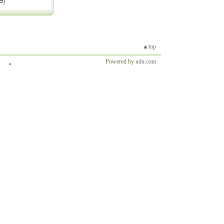
9
)
▲top
Powered by
udn.com