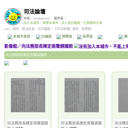
司法論壇
市長：
longhairman
副市長：
加入本城市
｜
推薦本城市
｜
加入我的最愛
｜
訂閱最新文章
udn
／
城市
／
政治社會
／
公共議題
／
【司法論壇】城市
／影像館／
本城市首頁
討論區
精華區
投票區
影像館
推
影像館
／
向法務部長陳定南聲請國賠
向法務部長陳定南聲請國賠
向法務部長陳定南聲請國
向法務部長陳定南聲請國
向法務