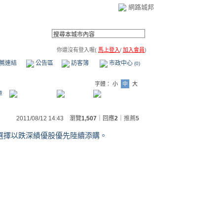
網路城邦
你還沒有登入喔(
馬上登入
/
加入會員
)
薦連結
公告區
訪客簿
市政中心
(0)
字體：
小
中
大
章
2011/08/12 14:43 瀏覽
1,507
｜回應
2
｜
推薦
5
，選擇以跌深績優股優先陸續添購。