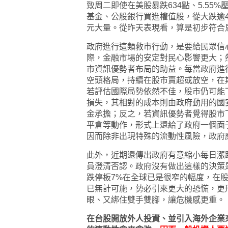
致周二即使在美股暴跌634點、5.55
基金、公股銀行買進權值股，從大跌逾40
元大量。從昨天表現看，算是初步符合
政府進行這類救市行動，是要給民眾信
際，金融市場的安定對民心影響更大；
市資訊優勢者布局的助益。每當政府進
空頭格局，持續在股市賣超或放空，在
若評估國際局勢依然不佳，股市仍可能
損失，其相對的成本則由政府動用的國
金承擔；反之，若資訊優勢者覺得股市
平倉等動作，形式上還給了政府一個面
因而除非出現特殊的流動性風險，政府
此外，近期還傳出政府有意縮小每日漲
員澄清否認。政府沒有做出這樣的決策
跌停板7%在全球已是很窄的幅度，在
已無計可施，勢必引來更大的恐慌，更
眼、又綁住雙手雙腳，讓危機感更重。
在台股開放外人投資、並引入海外企業