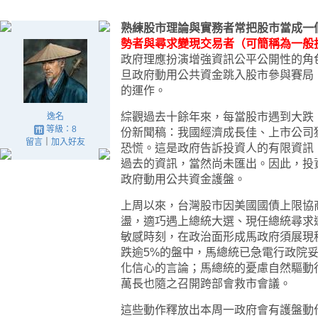
熟練股市理論與實務者常把股市當成一個
勢者與尋求變現交易者（可簡稱為一般
政府理應扮演增強資訊公平公開性的角
旦政府動用公共資金跳入股市參與賽局
的運作。
綜觀過去十餘年來，每當股市遇到大跌
逸名
等級：8
份新聞稿：我國經濟成長佳、上市公司
留言
｜
加入好友
恐慌。這是政府告訴投資人的有限資訊
過去的資訊，當然尚未匯出。因此，投
政府動用公共資金護盤。
上周以來，台灣股市因美國國債上限協
盪，適巧遇上總統大選、現任總統尋求
敏感時刻，在政治面形成馬政府須展現
跌逾5%的盤中，馬總統已急電行政院
化信心的言論；馬總統的憂慮自然驅動
萬長也隨之召開跨部會救市會議。
這些動作釋放出本周一政府會有護盤動作