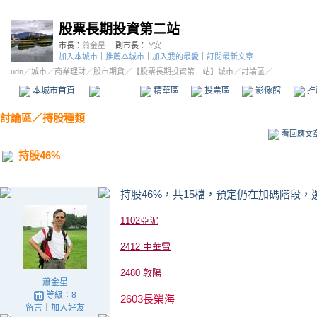
股票長期投資第二站
市長：
蕭金星
副市長：
Y安
加入本城市
｜
推薦本城市
｜
加入我的最愛
｜
訂閱最新文章
udn
／
城市
／
商業理財
／
股市期貨
／
【股票長期投資第二站】城市
／討論區／
本城市首頁
討論區
精華區
投票區
影像館
推
討論區
／
持股種類
看回應文
持股46%
持股46%，共15檔，預定仍在加碼階段
1102亞泥
2412 中華電
2480 敦陽
蕭金星
等級：8
2603長榮海
留言
｜
加入好友