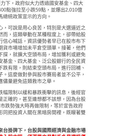
%壓力下，政府似大力透過國安基金、四大
0點強拉至小跌59點，並爆出2,010億
馬總統政策宣示的方向。
心，可說是用心良苦，特別是大選逼近之
然而，這類舉動在某種程度上，卻帶給股
行信心喊話，資訊優勢者早已在股市布下
期貨市場增加未平倉空頭單。接著，他們
下探，就擴大空頭布局，增加獲利或避免
安基金、四大基金、泛公股銀行的全民資
下跌有限，則結束空頭布局，進行回補、
子。這麼做對參與股市賽局者並不公平，
應儘量避免這類救市之舉。
跌幅限制以緩和暴跌衝擊的訊息，後經官
是正確的，甚至連想都不該想，因為台股
股市跌勢強大時再做限制，等於宣告政府
形同把投資人關在黑暗房間裡，既矇著雙
來台掛牌下，台股與國際經濟與金融市場