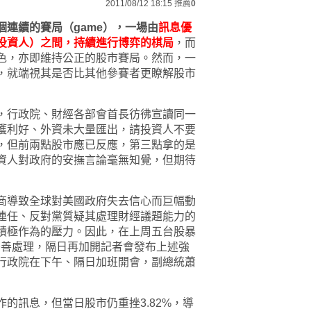
2011/08/12 18:15
推薦
0
連續的賽局（game），一場由
訊息優
投資人）之間，持續進行博弈的棋局
，而
色，亦即維持公正的股市賽局。然而，一
，就端視其是否比其他參賽者更瞭解股市
，行政院、財經各部會首長彷彿宣讀同一
獲利好、外資未大量匯出，請投資人不要
，但前兩點股市應已反應，第三點拿的是
資人對政府的安撫言論毫無知覺，但期待
商導致全球對美國政府失去信心而巨幅動
連任、反對黨質疑其處理財經議題能力的
積極作為的壓力。因此，在上周五台股暴
妥善處理，隔日再加開記者會發布上述強
行政院在下午、隔日加班開會，副總統蕭
的訊息，但當日股市仍重挫3.82%，導