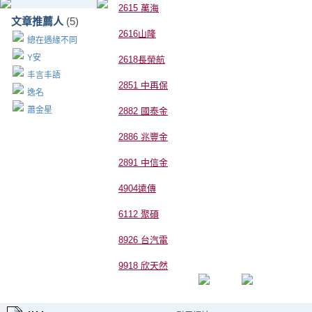
2615 萬海
文章推薦人
(5)
2616山隆
總在遇緣不同
Y安
2618長榮航
丰言丰語
2851 中再保
逸名
蕭金星
2882 國泰金
2886 兆豐金
2891 中信金
4904遠傳
6112 聚碩
8926 台汽電
9918 欣天然