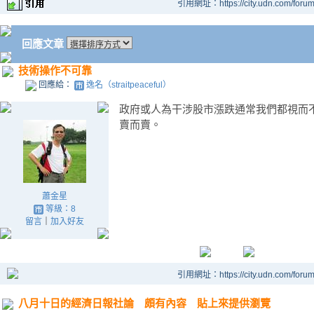
引用網址：https://city.udn.com/foru
回應文章
技術操作不可靠
回應給：
逸名（straitpeaceful）
政府或人為干涉股市漲跌通常我們都視而
賣而賣。
蕭金星
等級：8
留言
｜
加入好友
引用網址：https://city.udn.com/foru
八月十日的經濟日報社論 頗有內容 貼上來提供瀏覽