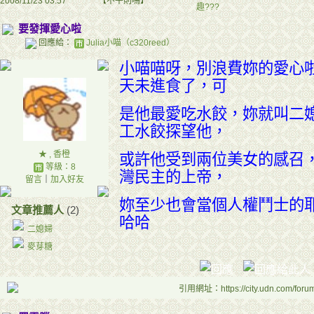
2008/11/23 03:57
【不平則鳴】
趣???
要發揮愛心啦
回應給：
Julia小喵（c320reed）
小喵喵呀，別浪費妳的愛心
天未進食了，可
是他最愛吃水餃，妳就叫二媳
工水餃探望他，
★ , 香橙
或許他受到兩位美女的感召
等級：8
灣民主的上帝，
留言
｜
加入好友
妳至少也會當個人權鬥士的
文章推薦人
(2)
哈哈
二媳婦
麥芽糖
引用網址：https://city.udn.com/foru