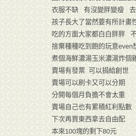
衣服不缺 有沒變胖變瘦 
孩子長大了當然要有所計畫
吃的方面大家都白白胖胖 
捨棄種種吃到飽的玩意eve
煮個海鮮濃湯玉米濃湯炸個雞
賣場有發票 可以捐給創世
賣場可以刷卡又可以分期
分開每個月負擔不會太重
賣場自己也有累積紅利點數
下次再買東西拿去自由配
本來100塊的剩下80元