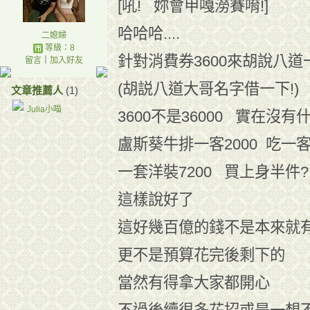
[吼! 妳會甲嘎澇賽唷!]
哈哈哈....
二媳婦
等級：8
針對消費券3600來胡說八道一下
留言
｜
加入好友
(胡説八道大哥名字借一下!)
文章推薦人
(1)
Julia小喵
3600不是36000 實在沒
盧斯葵牛排一客2000 吃一客
一套洋裝7200 買上身半件?
這樣說好了
這好幾百億的錢不是本來就
更不是預算花完後剩下的
當然有得拿大家都開心