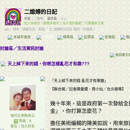
二媳婦的日記
市長：
二媳婦
副市長：
A-Li
加入本城市
｜
推薦本城市
｜
加入我的最愛
｜
訂閱最新文章
udn
／
城市
／
情感交流
／
其他
／
【二媳婦的日記】城市
／討論區／
本城市首頁
討論區
精華區
投票區
影像館
推
討論區
／
生活資訊討論
看回應文
天上掉下來的錢，你想怎樣亂花才有趣???
「天上掉下來的錢 亂花才有樂趣」
【聯合報╱記者陳曼儂、周小仙╱台北報導】
幾十年來，這是政府第一次發給全
金」，你打算怎麼花？
現代孔明陶朱公
等級：8
擔任美術編輯的陳美如說，用來旅
留言
｜
加入好友