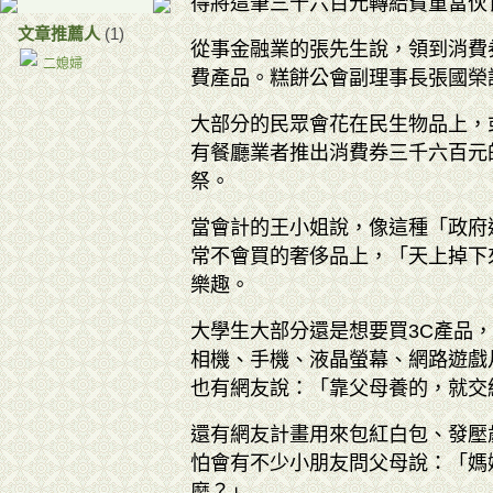
得將這筆三千六百元轉給貧童當伙
文章推薦人
(1)
從事金融業的張先生說，領到消費
二媳婦
費產品。糕餅公會副理事長張國榮
大部分的民眾會花在民生物品上，
有餐廳業者推出消費券三千六百元
祭。
當會計的王小姐說，像這種「政府
常不會買的奢侈品上，「天上掉下
樂趣。
大學生大部分還是想要買3C產品
相機、手機、液晶螢幕、網路遊戲
也有網友說：「靠父母養的，就交
還有網友計畫用來包紅白包、發壓
怕會有不少小朋友問父母說：「媽
麼？」