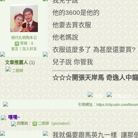
我兒子說
他的3600是他的
他要去買衣服
他老媽說
現代孔明陶朱公
等級：8
衣服這麼多了 為甚麼還要買?
留言
｜
加入好友
兒子說 你管我
文章推薦人
(1)
二媳婦
☆☆☆開張天岸馬 奇逸人中
引用網址：https://city.udn.com/foru
嘿嘿~
回應給：
二媳婦（gernation）
我就偏要跟馬英九一樣 讓那個