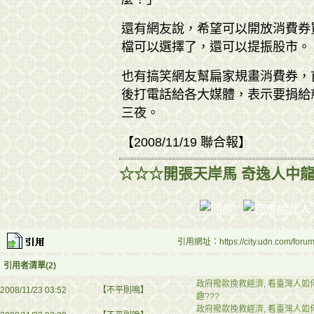
還有網友說，希望可以開放消費券
檔可以選擇了，還可以提振股市。
也有搞笑網友幫扁家規畫消費券，
後打電話給各大媒體，表示要捐給
三夜。
【2008/11/19 聯合報】
☆☆☆開張天岸馬 奇逸人中
引用網址：https://city.udn.com/foru
引用者清單(2)
政府撥款挽救經濟, 看臺灣人如
2008/11/23 03:52
【不平則鳴】
趣???
政府撥款挽救經濟, 看臺灣人如