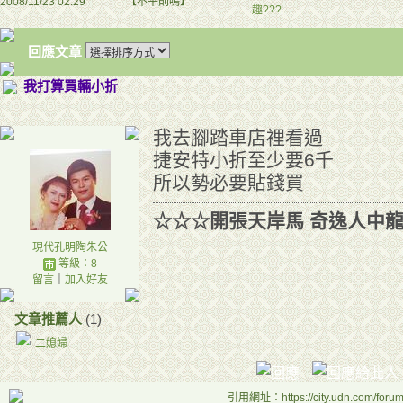
2008/11/23 02:29
【不平則鳴】
趣???
回應文章
我打算買輛小折
我去腳踏車店裡看過
捷安特小折至少要6千
所以勢必要貼錢買
☆☆☆開張天岸馬 奇逸人中
現代孔明陶朱公
等級：8
留言
｜
加入好友
文章推薦人
(1)
二媳婦
引用網址：https://city.udn.com/foru