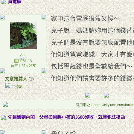
買電腦
家中這台電腦很舊又慢～
兒子說 媽媽請妳用這個錢替
兒子們是沒有說要怎麼配置他
他知道爸爸賺錢 大家才有飯
A-Li
等級：8
包括壓歲錢也是全數給我們～
留言
｜
加入好友
他知道他們讀書要許多的錢錢
文章推薦人
(1)
二媳婦
引用網址：https://city.udn.com/foru
先建議劉內閣－父母如果將小孩的3600沒收－就算犯法搶劫