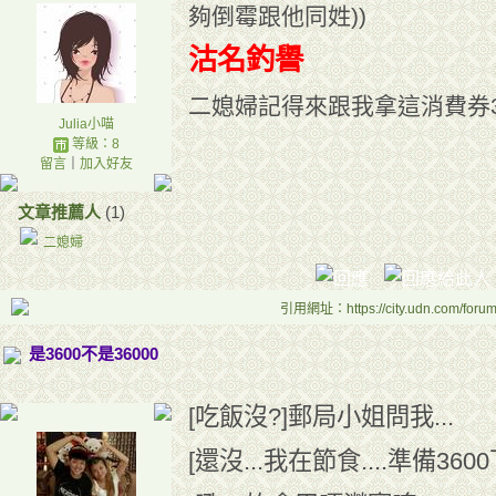
夠倒霉跟他同姓))
沽名釣譽
二媳婦記得來跟我拿這消費券3
Julia小喵
等級：8
留言
｜
加入好友
文章推薦人
(1)
二媳婦
引用網址：https://city.udn.com/foru
是3600不是36000
[吃飯沒?]郵局小姐問我...
[還沒...我在節食....準備360