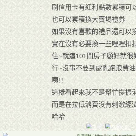
刷信用卡有紅利點數累積可
也可以累積換大賣場禮券
如果沒有喜歡的禮品還可以
實在沒有必要換一些哩哩扣
住~就這101間房子顧好就很
行~沒事不要到處亂跑浪費油
咦!!!
這樣看起來我不是幫忙提振
而是在拉低消費沒有刺激經
哈哈