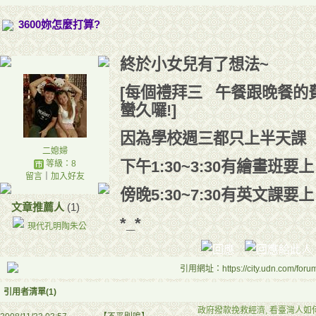
3600妳怎麼打算?
終於小女兒有了想法~
[每個禮拜三 午餐跟晚餐的
蠻久囉!]
因為學校週三都只上半天課
二媳婦
下午1:30~3:30有繪畫班要上
等級：8
留言
｜
加入好友
傍晚5:30~7:30有英文課要上
文章推薦人
(1)
*_*
現代孔明陶朱公
引用網址：https://city.udn.com/foru
引用者清單(1)
政府撥款挽救經濟, 看臺灣人如