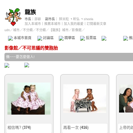
龍族
市長：
邵爺
副市長：
醉米粒
、
昕弘
、
sheela
加入本城市
｜
推薦本城市
｜
加入我的最愛
｜
訂閱最新文章
udn
／
城市
／
不分類
／
不分類
／
【龍族】城市
／影像館／
本城市首頁
討論區
精華區
投票區
影像館
推
影像館
／
不可思議的雙胞胎
偶~~~要怎麼做人!
相信嗎?
(
374
)
再看一次
(
416
)
上帝的