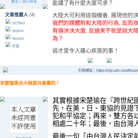
留言
｜
加入好友
能講了有什麼大度可求？
文章推薦人
(4)
大陸大可利用這個機會, 展現他的泱
我們的媒體附和大陸的行為, 反而
SCFtw2
有損泱泱大度, 反過來不就是說大陸
skytom
為？
likolalo
宇宙
這才是令人痛心疾首的事！
引用網址：https://city.udn.com/foru
宋楚瑜是去大陸耍共產黨的！
其實根據宋楚瑜在『跨世紀
先，在美、日、東協的見證
犯和平協定；再來，雙方各
相處二十年；最後，由台灣
最後一句「由台灣人民決定