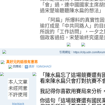
「會」過，連中國國家主席胡
過宋楚瑜聽聽陳水扁的想法」
「阿扁」所爆料的真實性固
瑜打成是「中共同路人」的目
所說的「工作訪問」，一夕之
個政客過招，宋楚瑜終究還是
引用網址：https://city.udn.com/foru
真好兄的話很有意思
回應給：
真好（GINGHAO）
「陳水扁忘了這場競賽還有
看來陳水扁只會打對抗賽不
我記得你喜歡用賽局來分析
你這句「這場競賽還有國民
blackjack