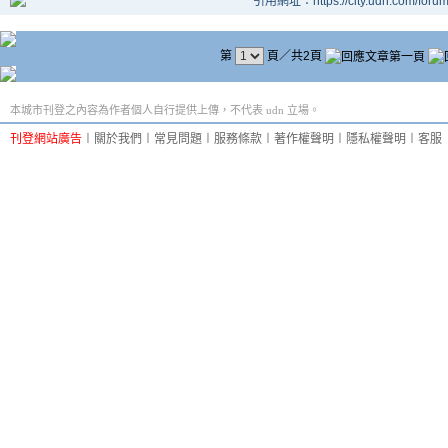
引用網址：https://city.udn.com/foru
第
頁／共2頁
本城市刊登之內容為作者個人自行提供上傳，不代表 udn 立場。
刊登網站廣告
︱
關於我們
︱
常見問題
︱
服務條款
︱
著作權聲明
︱
隱私權聲明
︱
客服