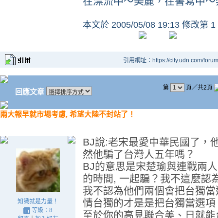
在漂流中～美麗，在書寫中～
本文於
2005/05/08 19:13 修改第 1
引用網址：https://city.udn.com/foru
第
頁／共2頁
回應文章
兩大報早就市場考慮, 希望大陸不封站了！
BJ說:老宋最愛中華民國了，
然他騙了台灣人五年嗎？
BJ的意思是宋楚瑜與連戰兩人
的時間, 一起騙？我不這麼認
我不認為他們兩個會把台獨當
情台獨的才是是把台獨當選項
知識就是力量！
等級：8
至於你的高見聯合美、日就能