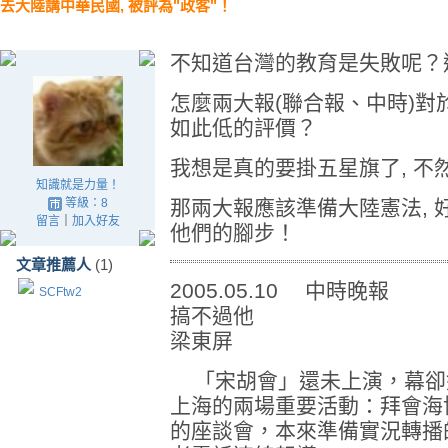
去大陸講中華民國, 被評為"政客"！
不知道台灣的教育是失敗呢？
怎麼兩大報(聯合報、中時)對
如此低的評價？
我想是真的要掛五星旗了, 
知識就是力量！
等級：8
那兩大報應該準備大陸憲法, 
留言
｜
加入好友
他們的腳步！
文章推薦人
(1)
2005.05.10 中時晚報
SCFtw2
搞不過他
梁東屏
「宋胡會」還未上演，幕卻
上海的兩場重要活動：拜會海
的座談會，本來準備實況轉播