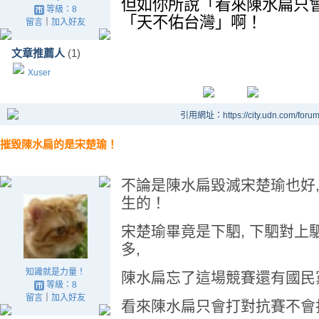
但如你所說「看來陳水扁只
等級：8
「天不佑台灣」啊！
留言
｜
加入好友
文章推薦人
(1)
Xuser
引用網址：https://city.udn.com/foru
摧毀陳水扁的是宋楚瑜！
不論是陳水扁毀滅宋楚瑜也好,
生的！
宋楚瑜畢竟是下駟, 下駟對上駟
多,
知識就是力量！
陳水扁忘了這場競賽還有國民
等級：8
留言
｜
加入好友
看來陳水扁只會打對抗賽不會