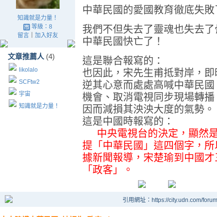
中華民國的愛國教育徹底失敗
知識就是力量！
等級：8
我們不但失去了靈魂也失去了骨
留言
｜
加入好友
中華民國快亡了！
文章推薦人
(4)
這是聯合報寫的：
likolalo
也因此，宋先生甫抵對岸，即
SCFtw2
逆其心意而處處高喊中華民國
宇宙
機會、取消電視同步現場轉播
知識就是力量！
因而減損其泱泱大度的氣勢。
這是中國時報寫的：
中央電視台的決定，顯然是
提「中華民國」這四個字，所
據新聞報導，宋楚瑜到中國才
「政客」。
引用網址：https://city.udn.com/foru