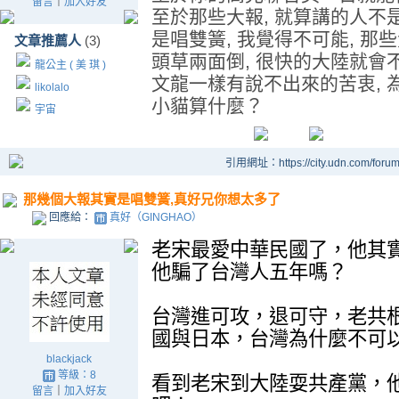
留言
｜
加入好友
至於那些大報, 就算講的人不是宋
是唱雙簧, 我覺得不可能, 那
文章推薦人
(3)
頭草兩面倒, 很快的大陸就會
龍公主 ( 美 琪 )
文龍一樣有說不出來的苦衷, 為
likolalo
小貓算什麼？
宇宙
引用網址：https://city.udn.com/foru
那幾個大報其實是唱雙簧,真好兄你想太多了
回應給：
真好（GINGHAO）
老宋最愛中華民國了，他其
他騙了台灣人五年嗎？
台灣進可攻，退可守，老共
國與日本，台灣為什麼不可
blackjack
等級：8
看到老宋到大陸耍共產黨，
留言
｜
加入好友