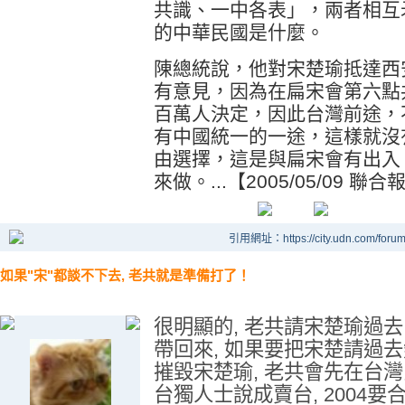
共識、一中各表」，兩者相互
的中華民國是什麼。
陳總統說，他對宋楚瑜抵達西
有意見，因為在扁宋會第六點
百萬人決定，因此台灣前途，
有中國統一的一途，這樣就沒
由選擇，這是與扁宋會有出入
來做。...【2005/05/09 聯合
引用網址：https://city.udn.com/foru
如果"宋"都談不下去, 老共就是準備打了！
很明顯的, 老共請宋楚瑜過去
帶回來, 如果要把宋楚請過去
摧毀宋楚瑜, 老共會先在台灣民
台獨人士說成賣台, 2004要合