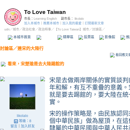
To Love Taiwan
市長：
Learning English
副市長：
likolalo
加入本城市
｜
推薦本城市
｜
加入我的最愛
｜
訂閱最新文章
udn
／
城市
／
政治社會
／
政治時事
／
【To Love Taiwan】城市
／討論區／
本城市首頁
討論區
精華區
投票區
影像館
推
討論區
／
連宋的大陸行
看回應文
看來，宋楚瑜是去大陸踢館的
宋是去做兩岸關係的實質談判
年和解，有互不重疊的意義。
就是要去踢館的，要大陸在統
實。
宋的操作策略是，由民族認同
likolalo
個中華民族」做為屋頂，在這
等級：8
留言
｜
加入好友
隸屬的中華民國與中華人民共