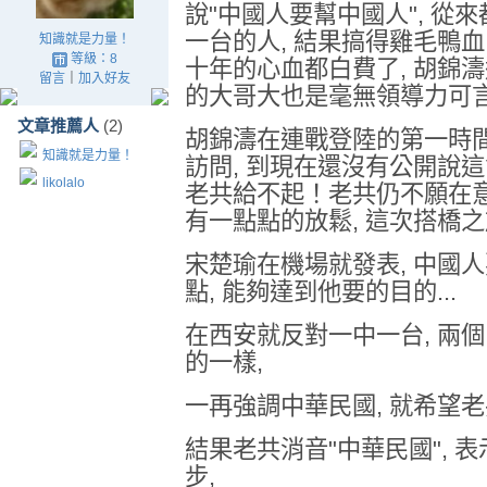
說"中國人要幫中國人", 從
一台的人, 結果搞得雞毛鴨血
知識就是力量！
等級：8
十年的心血都白費了, 胡錦濤
留言
｜
加入好友
的大哥大也是毫無領導力可
文章推薦人
(2)
胡錦濤在連戰登陸的第一時間,
知識就是力量！
訪問, 到現在還沒有公開說這
likolalo
老共給不起！老共仍不願在
有一點點的放鬆, 這次搭橋之
宋楚瑜在機場就發表, 中國人
點, 能夠達到他要的目的...
在西安就反對一中一台, 兩個
的一樣,
一再強調中華民國, 就希望老
結果老共消音"中華民國", 
步,