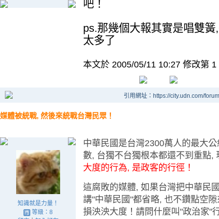
吧！
ps.那幾個大報其實是唱雙簧
太多了
本文於
2005/05/11 10:27 修改第 1
引用網址：https://city.udn.com/foru
媒體被統戰, 然後來統戰台灣民眾！
中華民國是台灣2300萬人的最大公
數, 台獨不台獨根本都還不到重點,
大度的行為, 是政客的行徑！
這腐敗的媒體, 如果台灣把中華民
講"中華民國"都省略, 也不鑽點空隙
知識就是力量！
損泱泱大度！請問什麼叫"政治家"
等級：8