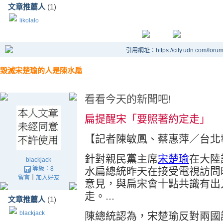
文章推薦人
(1)
likolalo
引用網址：https://city.udn.com/foru
毀滅宋楚瑜的人是陳水扁
看看今天的新聞吧!
扁提醒宋「要照著約定走」
【記者陳敏鳳、蔡惠萍／台北
針對親民黨主席
宋楚瑜
在大陸
blackjack
等級：8
水扁總統昨天在接受電視訪問
留言
｜
加入好友
意見，與扁宋會十點共識有出
走。...
文章推薦人
(1)
blackjack
陳總統認為，宋楚瑜反對兩國