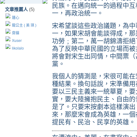
民族。在邁向統一的過程中互
文章推薦人
(5)
一，再政治統一。
蓮心
宋希望談這些政治議題，為中
龍公主 ( 美 琪 )
一，如果宋胡會能談得成，那
齋貓
功勞﹔第二，萬一胡錦濤拒絕
Xuser
為了反映中華民國的立場而被
likolalo
將會對宋生出同情，中間票（
黨。
我個人的猜測是，宋很可能在
種結果。換句話說，宋準備用
要以三民主義來一統華夏，要
實，要大陸擁抱民主、自由的
是了。只要宋按劇本這樣演出
來，那麼宋會成為英雄，一個
提民有、民治、民享的英雄。