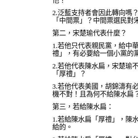
他？
2.
泛藍支持者會因此轉向嗎
「中間票」？中間票選民對
第二，宋楚瑜代表什麼？
1.
若他只代表親民黨，給中
禮」，有必要給一個小黨的
2.
若他代表陳水扁，宋楚瑜
「厚禮」？
3.
若他代表美國，胡錦濤有
機不對！且為何不給陳水扁
第三，若給陳水扁：
1.
若給陳水扁「厚禮」，陳
給的。