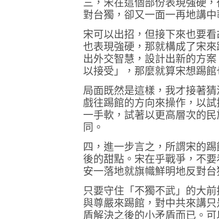
三，宋在這個部份表現強硬，
對台獨，卻又一面一再地講中
宋可以出招，但接下來也要看
也表現強硬，那就構成了宋來
出外交智慧，設計出新的方案
以接受」，那麼就算宋想踢館
局面既然是這樣，我才接著猜
戲往踢館的方向來操作，以試
一手軟，試著以更高層次的民
同。
四，進一步言之，所謂宋的踢
後的甜點。宋在乎戰爭，不要
安一落地就旗幟鮮明地反對台
只要守住「不獨不武」的大前
與尊嚴來踢館，對中共來講只
盾解決之後的小矛盾而已。可