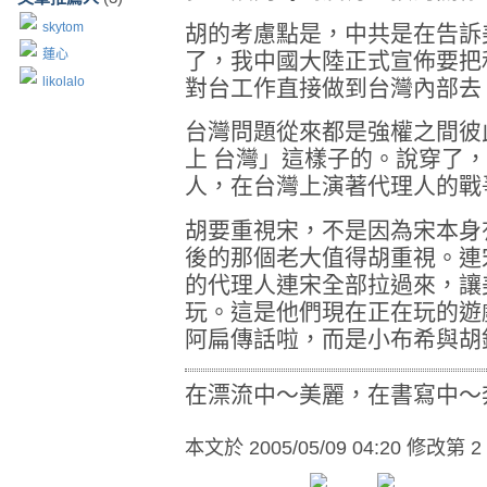
skytom
胡的考慮點是，中共是在告訴
蓮心
了，我中國大陸正式宣佈要把
likolalo
對台工作直接做到台灣內部去
台灣問題從來都是強權之間彼
上
台灣」這樣子的。說穿了，
人，在台灣上演著代理人的戰
胡要重視宋，不是因為宋本身
後的那個老大值得胡重視。連
的代理人連宋全部拉過來，讓
玩。這是他們現在正在玩的遊
阿扁傳話啦，而是小布希與胡
在漂流中～美麗，在書寫中～
本文於
2005/05/09 04:20 修改第 2