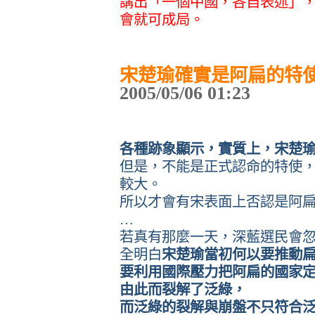
講出「一個中國，各自表述」
會就可成局。
宋楚瑜確實是阿扁的特
2005/05/06 01:23
各種跡象顯示，實質上，宋楚
但是，不能是正式認命的特使
較大。
所以才會有宋表面上否認是阿
…
若真有那麼一天，深藍選民會
全明白
宋楚瑜當初何以要推動
要利用國際壓力把阿扁的國家
由此而裂解了泛綠，
而泛綠的裂解與崩盤不只符合