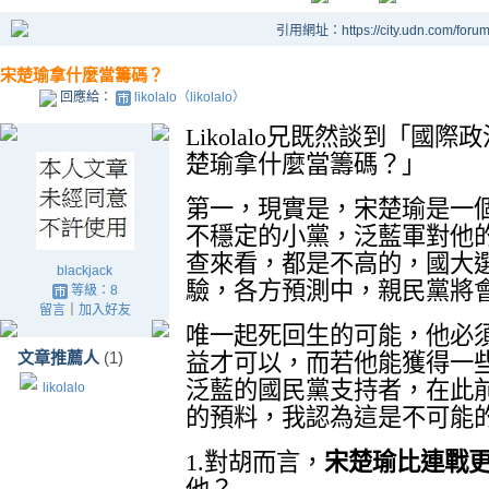
引用網址：https://city.udn.com/foru
宋楚瑜拿什麼當籌碼？
回應給：
likolalo（likolalo）
Likolalo
兄既然談到「國際政
楚瑜拿什麼當籌碼？」
第一，現實是，宋楚瑜是一
不穩定的小黨，泛藍軍對他
查來看，都是不高的，國大
blackjack
驗，各方預測中，親民黨將
等級：8
留言
｜
加入好友
唯一起死回生的可能，他必
文章推薦人
(1)
益才可以，而若他能獲得一
泛藍的國民黨支持者，在此
likolalo
的預料，我認為這是不可能
1.
對胡而言，
宋楚瑜比連戰