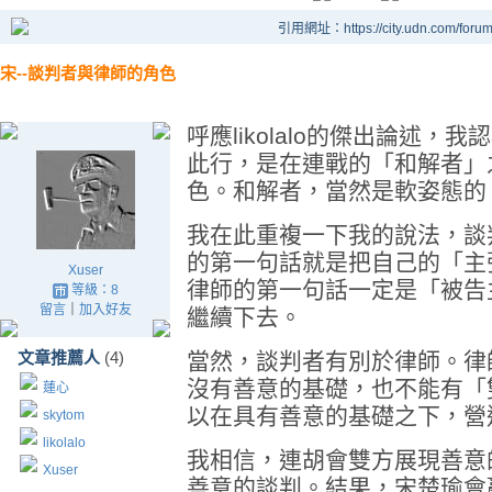
引用網址：https://city.udn.com/foru
宋--談判者與律師的角色
呼應likolalo的傑出論述
此行，是在連戰的「和解者」
色。和解者，當然是軟姿態的
我在此重複一下我的說法，談
的第一句話就是把自己的「主
Xuser
律師的第一句話一定是「被告
等級：8
留言
｜
加入好友
繼續下去。
文章推薦人
(4)
當然，談判者有別於律師。律
沒有善意的基礎，也不能有「
蓮心
以在具有善意的基礎之下，營
skytom
likolalo
我相信，連胡會雙方展現善意
Xuser
善意的談判。結果，宋楚瑜會