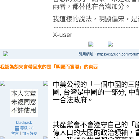
兩者，都替他在台灣加分。
我這樣的說法，明顯偏宋，是
X-user
引用網址：https://city.udn.com/foru
我認為胡宋會帶回來的是「明顯而實際」的東西
中美公報的「一個中國的三
國
,
台灣是中國的一部分
,
中
一合法政府。
blackjack
共產黨會不會遵守自己的「
等級：8
億人口的大國的政治領袖，
留言
｜
加入好友