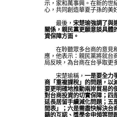
示，家和萬事興。在新的世
心，共同創造華夏子孫的美
最後，
宋楚瑜強調了與
關係，親民黨更願意談具體
資保障方面。
在聆聽眾多台商的意見和
應，他表示：親民黨將就台
局反映，為台商在台爭取更
宋楚瑜稱，
一是要全力
商「重複課稅」的問題，以
要更明確地推動兩岸貿易的
對台商投資的切實保障；四
延長居留手續減化問題；五
間表」；六是需盡快解決台
籍的互認、獎學金申領等問