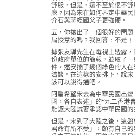
舒服，但是，還不至於很不舒
麼﹖因為宋在如何界定中華民
介石與蔣經國父子更強硬。
五，你拋出了一個很好的問題
扁授意的嗎﹖我回答﹕不是﹗
據張友驊先生在電視上透露，
份政府單位的簡報，並取了一
件，還安插了幾個綠色的人在
濤談。在這樣的安排下，說宋
該可以說得通吧。
阿扁希望宋去為中華民國出聲
國，各自表述」的“九二香港
能讓大陸試著承認中華民國的
但是，宋到了大陸之後，這盤
君命有所不受」，頗有自己的