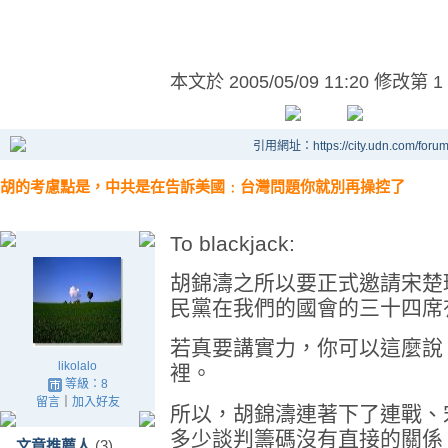
本文於
2005/05/09 11:20 修改第 1
引用網址：https://city.udn.com/foru
胡的考慮點是，中共是在告訴美國﹕台灣問題你就別再操控了
To blackjack:
胡錦濤之所以要正式邀請宋楚
民黨在我們的國會的三十四席
若真要講實力，你可以這麼說
likolalo
裡。
等級：8
留言
｜
加入好友
所以，胡錦濤連著下了連戰、
多少談判籌碼沒有直接的關係
文章推薦人
(3)