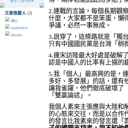
留言
｜
加入好友
2.
連戰的言論，每個長期觀
文章推薦人
(3)
什麼，大家都不是笨蛋，懶
蓮心
爭議，必然一事無成。
badminton
likolalo
3.
說穿了，這條路就是「
獨
只有中國國民黨是台灣「稍
4.
連宋訪陸最大好處是破解
認是中國人的比率有上揚的
5.
我「個人」最高興的是，
多好、多發展」的話，還有
讓我雀躍，他們徹底破壞了
「雙贏論述」。
我個人素來主張應與大陸和
的心態來交往，而是以合作
的發言比我素來的發言還「