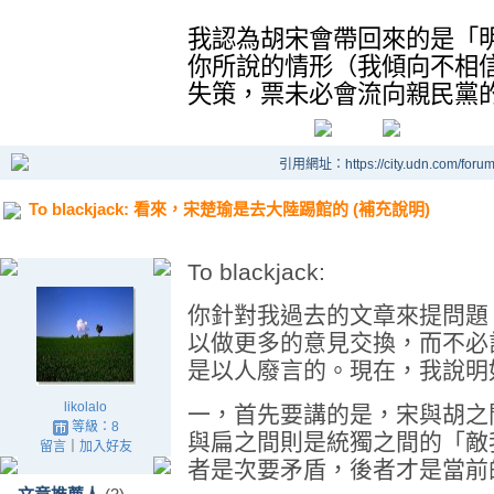
我認為胡宋會帶回來的是「
你所說的情形（我傾向不相
失策，票未必會流向親民黨
引用網址：https://city.udn.com/foru
To blackjack: 看來，宋楚瑜是去大陸踢館的 (補充說明)
To blackjack:
你針對我過去的文章來提問題
以做更多的意見交換，而不必
是以人廢言的。現在，我說明
likolalo
一，首先要講的是，宋與胡之
等級：8
與扁之間則是統獨之間的「敵
留言
｜
加入好友
者是次要矛盾，後者才是當前