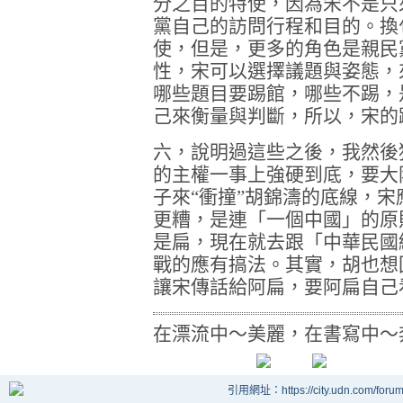
分之百的特使，因為宋不是只
黨自己的訪問行程和目的。換
使，但是，更多的角色是親民
性，宋可以選擇議題與姿態，
哪些題目要踢館，哪些不踢，
己來衡量與判斷，所以，宋的
六，說明過這些之後，我然後
的主權一事上強硬到底，要大
子來“衝撞”胡錦濤的底線，
更糟，是連「一個中國」的原
是扁，現在就去跟「中華民國
戰的應有搞法。其實，胡也想
讓宋傳話給阿扁，要阿扁自己
在漂流中～美麗，在書寫中～
引用網址：https://city.udn.com/foru