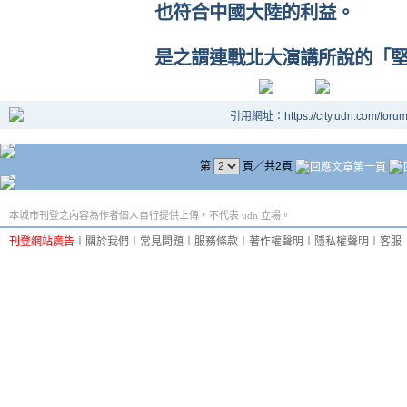
也符合中國大陸的利益。
是之謂連戰北大演講所說的「
引用網址：https://city.udn.com/foru
第
頁／共2頁
本城市刊登之內容為作者個人自行提供上傳，不代表 udn 立場。
刊登網站廣告
︱
關於我們
︱
常見問題
︱
服務條款
︱
著作權聲明
︱
隱私權聲明
︱
客服