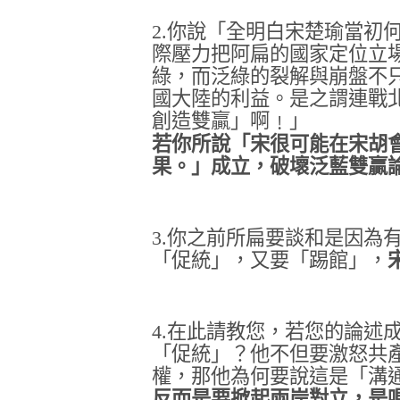
2.
你說「全明白宋楚瑜當初
際壓力把阿扁的國家定位立
綠，而泛綠的裂解與崩盤不
國大陸的利益。是之謂連戰
創造雙贏」啊﹗」
若你所說「宋很可能在宋胡
果。」成立，破壞泛藍雙贏
3.
你之前所扁要談和是因為
「促統」，又要「踢館」，
4.
在此請教您，若您的論述
「促統」？他不但要激怒共
權，那他為何要說這是「溝
反而是要掀起兩岸對立，是