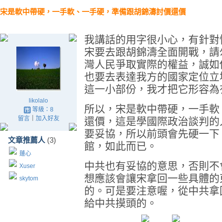
宋是軟中帶硬，一手軟、一手硬，準備跟胡錦濤討價還價
我講話的用字很小心，有針對
宋要去跟胡錦濤全面開戰，請
灣人民爭取實際的權益，誠如
也要去表達我方的國家定位立
這一小部份，我才把它形容為
likolalo
所以，宋是軟中帶硬，一手軟
等級：8
留言
｜
加入好友
還價，這是學國際政治談判的
要妥協，所以前頭會先硬一下
文章推薦人
(3)
館，如此而已。
蓮心
中共也有妥協的意思，否則不
Xuser
想應該會讓宋拿回一些具體的
skytom
的。可是要注意喔，從中共拿
給中共摸頭的。