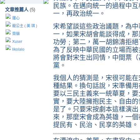
民族。在邁向統一的過程中互
文章推薦人
(5)
一，再政治統一。
蓮心
宋希望談這些政治議題，為中
龍公主 ( 美 琪 )
一，如果宋胡會能談得成，那
齋貓
功勞﹔第二，萬一胡錦濤拒絕
Xuser
為了反映中華民國的立場而被
likolalo
將會對宋生出同情，中間票（
黨。
我個人的猜測是，宋很可能在
種結果。換句話說，宋準備用
要以三民主義來一統華夏，要
實，要大陸擁抱民主、自由的
是了。只要宋按劇本這樣演出
來，那麼宋會成為英雄，一個
提民有、民治、民享的英雄。