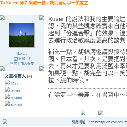
To Xuser: 宋如果硬一點，胡完全可以一笑置之
Xuser
的說法和我的主要論述
認，我的某些觀念確實來自他
起到「分進合擊」的效果﹔連
去進行政治敏感度更高的談判
補充一點，胡錦濤邀請與接待
likolalo
國、日本看，其次，是要把對
等級：8
留言
｜
加入好友
去，再來才是要利用泛藍來牽
如果硬一點，胡完全可以一笑
文章推薦人
(4)
拉下臉的時候。
蓮心
Xuser
在漂流中～美麗，在書寫中～
skytom
likolalo
引用網址：https://city.udn.com/foru