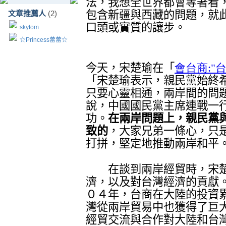
法，我想全世界都會等著看
包含新疆與西藏的問題，就
文章推薦人
(2)
口頭或實質的讓步。
skytom
☆Princess蕾蕾☆
今天，宋楚瑜在「
會台商:"
台
「
宋楚瑜表示，親民黨始終
只要心靈相通，兩岸間的問
說，中國國民黨主席連戰一
功。
在兩岸問題上，親民黨
致的
，大家兄弟一條心，只
打拼，堅定地推動兩岸和平
在談到兩岸經貿時，宋楚
濟，以及對台灣經濟的貢獻
０４年，台商在大陸的投資
灣從兩岸貿易中也獲得了巨
經貿交流與合作對大陸和台