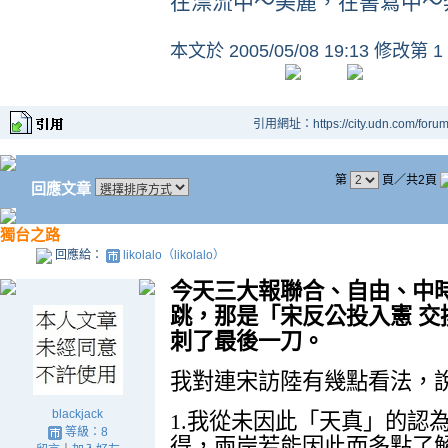
在漂流中～美麗，在書寫中～
本文於
2005/05/08 19:13 修改第 1
引用網址：https://city.udn.com/foru
第
頁／共2頁
回應文章
獨台之路
回應給：
likolalo（likolalo）
今天三大報聯合、自由、中
跳，那是「
宋反公投入憲 交
刺了最後一刀。
我對連宋訪陸有幾點看法，
blackjack
1.
我從未因此「天真」的認
等級：8
得，兩岸若能因此而多點了