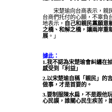
宋楚瑜向台商表示，親民
台商們托付的心願，不辜負
地表示，
自己和親民黨願意
之橋、和解之橋，讓兩岸重
展
。
」
據此：
1.
我不認為宋楚瑜會糾纏在
感受到「利益」
2.
以宋楚瑜自稱「親民」的
做事，才是首要的。
3.
要制服陳水扁，不是跟他
心民謨，誰關心民生疾苦，