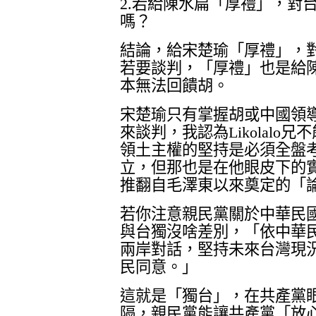
2.
若給陳水扁「厚禮」，對
嗎？
結論，給宋楚瑜「厚禮」，
若要談判，「厚禮」也是給
本無法回饋胡。
宋楚瑜只有掌握胡或中國領
來談判，我認為
Likolalo
兄不
領土主權的堅持是必須全盤
立，但那也是在他眼皮下的
推翻自毛澤東以來奠定的「
若你注意親民黨關於中華民
與台獨沒啥差別，「依中華
兩岸對話，堅持未來台灣現
民同意。」
這就是「獨台」，在共產黨
隔，親民黨能讓共產黨「放