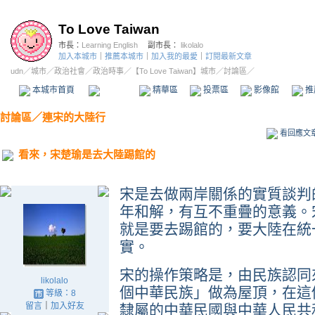
To Love Taiwan
市長：
Learning English
副市長：
likolalo
加入本城市
｜
推薦本城市
｜
加入我的最愛
｜
訂閱最新文章
udn
／
城市
／
政治社會
／
政治時事
／
【To Love Taiwan】城市
／討論區／
本城市首頁
討論區
精華區
投票區
影像館
推
討論區
／
連宋的大陸行
看回應文
看來，宋楚瑜是去大陸踢館的
宋是去做兩岸關係的實質談判
年和解，有互不重疊的意義。
就是要去踢館的，要大陸在統
實。
宋的操作策略是，由民族認同
likolalo
個中華民族」做為屋頂，在這
等級：8
留言
｜
加入好友
隸屬的中華民國與中華人民共