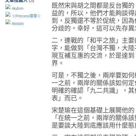
文章推薦人
(3)
既然宋與胡之間都是反台獨的
skytom
益的，所以，他們才能夠談得
☆Princess蕾蕾☆
到，反獨還不等於促統，因為
likolalo
分歧的。幸好，這可以先存異
二，連戰的「和平之旅」主要
字，能做到「台灣不獨，大陸
現互補互惠的交流，於是達到
界。
可是，不獨之後，兩岸要如何
一之前，兩岸的關係該如何定
明確的確認「九二共識」，其
表」而已。
宋楚瑜在這個基礎上展開他的
「在統一之前，兩岸的關係該
是要談大陸到底應該用什麼態