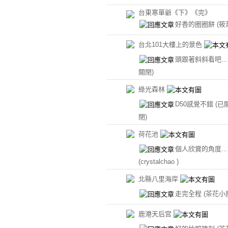
台東寒單爺《下》《完》
好香的圈圈餅
(筱
台北101大樓上的景色
頭跟著斜斜看吧..
關閉)
綠光森林
D50感覺不錯
(已
閉)
荷花池
個人欣賞的角度.....
(crystalchao )
北縣八里海岸
走完全程
(茶花小
鹿港天后宮