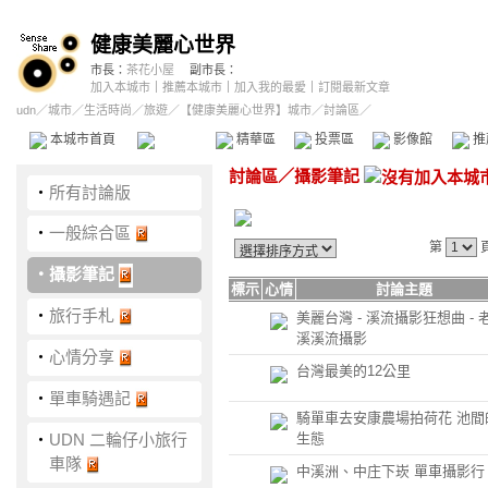
健康美麗心世界
市長：
茶花小屋
副市長：
加入本城市
｜
推薦本城市
｜
加入我的最愛
｜
訂閱最新文章
udn
／
城市
／
生活時尚
／
旅遊
／
【健康美麗心世界】城市
／討論區／
本城市首頁
討論區
精華區
投票區
影像館
推
討論區
／
攝影筆記
‧
所有討論版
‧
一般綜合區
第
‧
攝影筆記
標示
心情
討論主題
‧
旅行手札
美麗台灣 - 溪流攝影狂想曲 - 
溪溪流攝影
‧
心情分享
台灣最美的12公里
‧
單車騎遇記
騎單車去安康農場拍荷花 池間
‧
UDN 二輪仔小旅行
生態
車隊
中溪洲、中庄下崁 單車攝影行