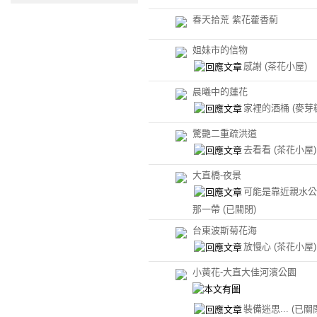
春天拾荒 紫花藿香薊
姐妹市的信物
感謝
(茶花小屋)
晨曦中的蓮花
家裡的酒桶
(麥芽
驚艷二重疏洪道
去看看
(茶花小屋)
大直橋-夜景
可能是靠近親水公
那一帶
(已關閉)
台東波斯菊花海
放慢心
(茶花小屋)
小黃花-大直大佳河濱公園
裝備迷思...
(已關