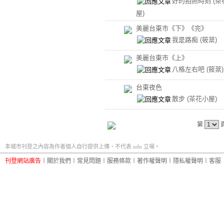
好的拍照時刻
(茶
屋)
美麗台東市《下》《完》
我是路痴
(筱棻)
美麗台東市《上》
八格左右吧
(筱棻)
台東夜色
散步
(茶花小屋)
第
本城市刊登之內容為作者個人自行提供上傳，不代表 udn 立場。
刊登網站廣告
︱
關於我們
︱
常見問題
︱
服務條款
︱
著作權聲明
︱
隱私權聲明
︱
客服