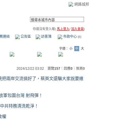
網路城邦
你還沒有登入喔(
馬上登入
/
加入會員
)
薦連結
公告區
訪客簿
市政中心
(0)
字體：
小
中
大
2024/12/22 03:02 瀏覽
157
｜回應
0
｜
推薦
0
統把兩岸交流搞好了，蔡英文還騙大家說要維
放軍包圍台灣 射飛彈！
 中共特務清洗乾淨！
政權