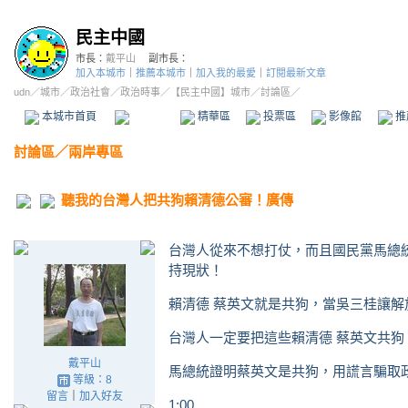
民主中國
市長：
戴平山
副市長：
加入本城市
｜
推薦本城市
｜
加入我的最愛
｜
訂閱最新文章
udn
／
城市
／
政治社會
／
政治時事
／
【民主中國】城市
／討論區／
本城市首頁
討論區
精華區
投票區
影像館
推
討論區
／
兩岸專區
聽我的台灣人把共狗賴清德公審！廣傳
台灣人從來不想打仗，而且國民黨馬總
持現狀！
賴清德 蔡英文就是共狗，當吳三桂讓解
台灣人一定要把這些賴清德 蔡英文共狗
戴平山
馬總統證明蔡英文是共狗，用謊言騙取
等級：8
留言
｜
加入好友
1:00