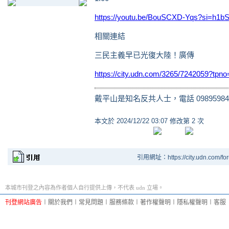
https://youtu.be/BouSCXD-Yqs?si=h
相關連結
三民主義早已光復大陸！廣傳
https://city.udn.com/3265/7242059?tp
戴平山是知名反共人士，電話 09895984
本文於
2024/12/22 03:07 修改第 2 次
引用網址：https://city.udn.com/fo
本城市刊登之內容為作者個人自行提供上傳，不代表 udn 立場。
刊登網站廣告
︱
關於我們
︱
常見問題
︱
服務條款
︱
著作權聲明
︱
隱私權聲明
︱
客服