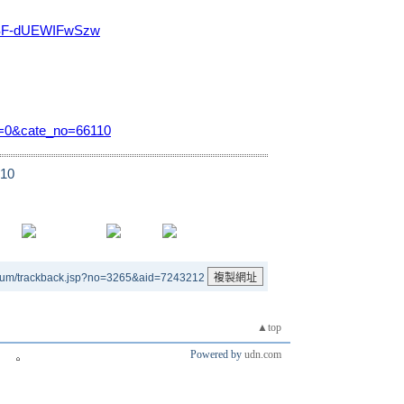
1bSF-dUEWIFwSzw
no=0&cate_no=66110
10
rum/trackback.jsp?no=3265&aid=7243212
▲top
Powered by
udn.com