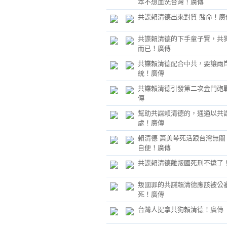
本不想血洗台灣！廣傳
共諜賴清德出來對質 賭命！廣
共諜賴清德的下手童子賢，共
而已！廣傳
共諜賴清德配合中共，要讓兩
統！廣傳
共諜賴清德引發第二次金門砲
傳
幫助共諜賴清德的，通通以共
處！廣傳
賴清德 蕭美琴死活跟台灣無關
自便！廣傳
共諜賴清德離叛國死刑不遠了
叛國罪的共諜賴清德應該被公
死！廣傳
台灣人捉拿共狗賴清德！廣傳