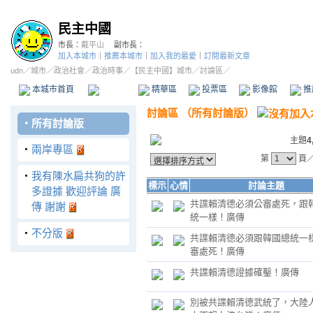
民主中國
市長：
戴平山
副市長：
加入本城市
｜
推薦本城市
｜
加入我的最愛
｜
訂閱最新文章
udn
／
城市
／
政治社會
／
政治時事
／
【民主中國】城市
／討論區／
本城市首頁
討論區
精華區
投票區
影像館
推
討論區
（
所有討論版
）
‧
所有討論版
主題
4
‧
兩岸專區
第
頁
‧
我有陳水扁共狗的許
標示
心情
討論主題
多證據 歡迎評論 廣
共諜賴清德必須公審處死，跟
傳 謝謝
統一樣！廣傳
‧
不分版
共諜賴清德必須跟韓國總統一
審處死！廣傳
共諜賴清德證據確鑿！廣傳
別被共諜賴清德武統了，大陸