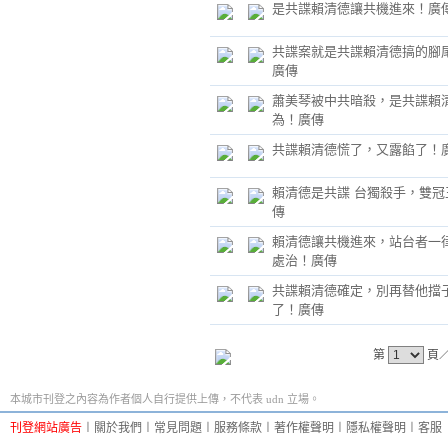
是共諜賴清德讓共機進來！廣
共諜案就是共諜賴清德搞的腳
廣傳
蕭美琴被中共暗殺，是共諜賴
為！廣傳
共諜賴清德慌了，又露餡了！
賴清德是共諜 台獨殺手，雙冠
傳
賴清德讓共機進來，站台者一
處治！廣傳
共諜賴清德確定，別再替他擋
了！廣傳
第
頁
本城市刊登之內容為作者個人自行提供上傳，不代表 udn 立場。
刊登網站廣告
︱
關於我們
︱
常見問題
︱
服務條款
︱
著作權聲明
︱
隱私權聲明
︱
客服