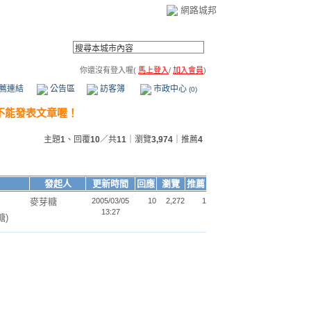
網路城邦
你還沒有登入喔(
馬上登入
/
加入會員
)
薦連結
公告區
訪客簿
市政中心
(0)
主題
1
、回覆
10
／共
11
｜瀏覽
3,974
｜推薦
4
發起人
更新時間
回應
瀏覽
推薦
麥芽糖
2005/03/05
10
2,272
1
13:27
糖)