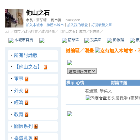
他山之石
市長：
麥芽糖
副市長：
blackjack
加入本城市
｜
推薦本城市
｜
加入我的最愛
｜
訂閱最新文章
udn
／
城市
／
政治社會
／
政治時事
／
【他山之石】城市
／討論區／
本城市首頁
討論區
精華區
投票區
影像館
推
討論區
／
漫畫
‧
所有討論版
‧
【他山之石】
‧
軍事
標示
心情
討論主題
‧
外交
看漫畫, 學英文.
粉久沒做啦
(麥芽
‧
經濟
‧
教育
‧
關懷系列
‧
臺灣亂象