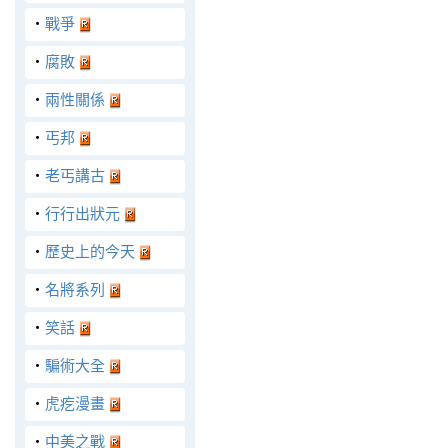
‧
戰爭
‧
腐敗
‧
兩性關係
‧
丐邦
‧
老丐講古
‧
行行出狀元
‧
歷史上的今天
‧
名將系列
‧
笑話
‧
騙術大全
‧
虎疙漫畫
‧
中美之戰