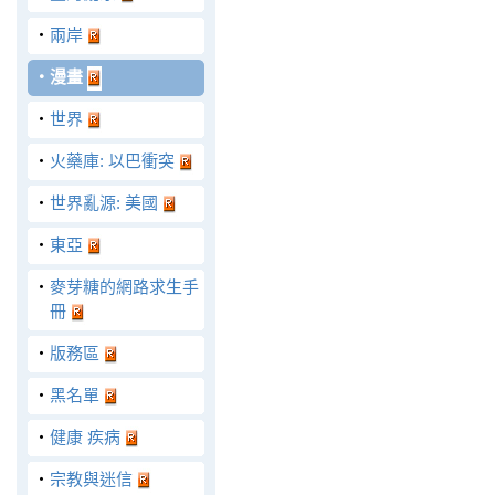
‧
兩岸
‧
漫畫
‧
世界
‧
火藥庫: 以巴衝突
‧
世界亂源: 美國
‧
東亞
‧
麥芽糖的網路求生手
冊
‧
版務區
‧
黑名單
‧
健康 疾病
‧
宗教與迷信