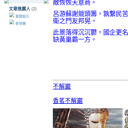
敵恢恢天意商。
文章推薦人
(2)
呂游蘇謝競頭籌，孰繫民
慕賢超凡
衛之門友邦晃。
麥芽糖
此景落得沉沉鬱，國企更
缺黃巢霸一方。
不解巖
香茗不解巖