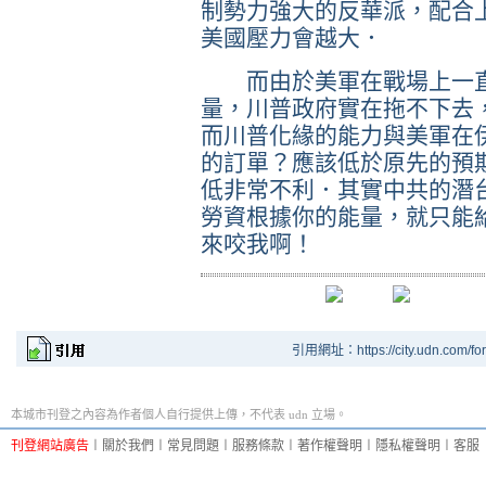
制勢力強大的反華派，配合
美國壓力會越大．
而由於美軍在戰場上一直
量，川普政府實在拖不下去
而川普化緣的能力與美軍在
的訂單？應該低於原先的預
低非常不利．其實中共的潛
勞資根據你的能量，就只能
來咬我啊！
引用網址：https://city.udn.com/fo
本城市刊登之內容為作者個人自行提供上傳，不代表 udn 立場。
刊登網站廣告
︱
關於我們
︱
常見問題
︱
服務條款
︱
著作權聲明
︱
隱私權聲明
︱
客服