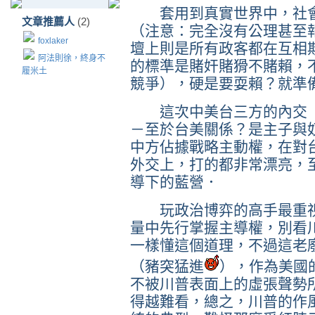
套用到真實世界中，社會
文章推薦人
(2)
（注意：完全沒有公理甚至
foxlaker
壇上則是所有政客都在互相
阿法則徐，終身不
的標準是賭奸賭猾不賭賴，不能做
履米土
競爭），硬是要耍賴？就準
這次中美台三方的內交（
－至於台美關係？是主子與
中方佔據戰略主動權，在對
外交上，打的都非常漂亮，
導下的藍營．
玩政治博弈的高手最重視
量中先行掌握主導權，別看
一樣懂這個道理，不過這老
（豬突猛進
），作為美國
不被川普表面上的虛張聲勢
得越難看，總之，川普的作