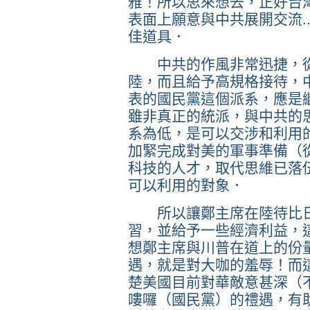
雅！所以思來想去，正好台
表面上願意與中共展開交流..
佳道具．
中共的作風非常迅捷，從
陸，而且給予高規格接待，
表的國民黨這個派系，應是
雖非真正的統派，與中共的
系為低，是可以交涉和利用
加緊完成對美的軍事準備（
科技的人才，取代思維已落
可以利用的對象．
所以讓鄭主席在陸待比日
習，並給予一些經濟利益，
想鄭主席與川普在道上的份
遇，就是對大咖的羞辱！而
楚美國目前對華敵意甚深（
嘍囉（國民黨）的禮遇，有