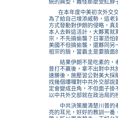
統的典型，難怪那麼受紅脖
在本年度中美初次外交交
為了給自己增添威勢，這老
方式發動對伊朗的侵略，真
本人去幹這活計，大夥罵就
宗，不先搞偷襲？日軍恐怕
美國不但搞偷襲，還夥同另
祖宗的臉，當霸主是要臉面
結果伊朗不是吃素的，老
普打不贏後，拿不出對中共
速勝後，施壓習公對美大採
找幾個嘍囉對中共外交部說
定會變成丑角，不但面子掛
以中共外交部就在政治局的
中共決策層清楚川普的老
亮的耳光，好好的教訓一番