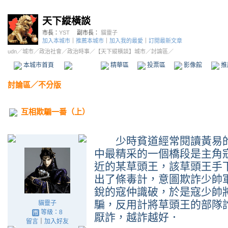
天下縱橫談
市長：
YST
副市長：
貓靈子
加入本城市
｜
推薦本城市
｜
加入我的最愛
｜
訂閱最新文章
udn
／
城市
／
政治社會
／
政治時事
／
【天下縱橫談】城市
／討論區／
本城市首頁
討論區
精華區
投票區
影像館
推
討論區
／
不分版
互相欺騙一番（上）
少時貧道經常閱讀黃易的
中最精采的一個橋段是主角
近的某草頭王，該草頭王手
出了條毒計，意圖欺詐少帥
銳的寇仲識破，於是寇少帥
騙，反用計將草頭王的部隊
貓靈子
等級：8
厭詐，越詐越好．
留言
｜
加入好友